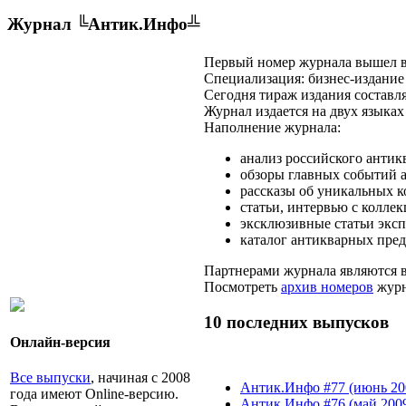
Журнал ╚Антик.Инфо╩
Первый номер журнала вышел в 
Специализация: бизнес-издание
Сегодня тираж издания составля
Журнал издается на двух языках
Наполнение журнала:
анализ российского антик
обзоры главных событий а
рассказы об уникальных к
статьи, интервью с колле
эксклюзивные статьи эксп
каталог антикварных пре
Партнерами журнала являются 
Посмотреть
архив номеров
журн
10 последних выпусков
Онлайн-версия
Все выпуски
, начиная с 2008
Антик.Инфо #77 (июнь 20
года имеют Online-версию.
Антик.Инфо #76 (май 200