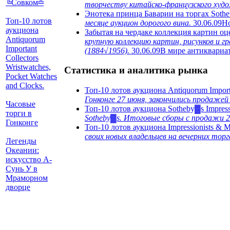
╚Совком╩
творчеству китайско-французского худо
Энотека принца Баварии на торгах Soth
Топ-10 лотов
месяце аукцион дорогого вина.
30.06.09
Но
аукциона
Забытая на чердаке коллекция картин о
Antiquorum
крупную коллекцию картин, рисунков и 
Important
(1884√1956).
30.06.09
В мире антиквариа
Collectors
Wristwatches,
Статистика и аналитика рынка
Pocket Watches
and Clocks.
Топ-10 лотов аукциона Antiquorum Importa
Гонконге 27 июня, закончились продажей
Часовые
Топ-10 лотов аукциона Sotheby▓s Impress
торги в
Sotheby▓s. Итоговые сборы с продажи 2
Гонконге
Топ-10 лотов аукциона Impressionists & 
своих новых владельцев на вечерних торг
Легенды
Океании:
искусство А-
Сунь У в
Мраморном
дворце