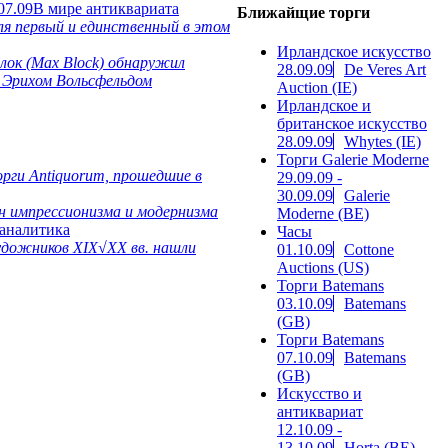
07.09
В мире антиквариата
Ближайщие торги
ля первый и единственный в этом
Ирландское искусство
Блок (Max Block) обнаружил
28.09.09
De Veres Art
м Эрихом Вольсфельдом
Auction (IE)
Ирландское и
британское искусство
28.09.09
Whytes (IE)
Торги Galerie Moderne
рги Antiquorum, прошедшие в
29.09.09 -
30.09.09
Galerie
он импрессионизма и модернизма
Moderne (BE)
 аналитика
Часы
удожников XIX√XX вв. нашли
01.10.09
Cottone
Auctions (US)
Торги Batemans
03.10.09
Batemans
(GB)
Торги Batemans
07.10.09
Batemans
(GB)
Искусство и
антиквариат
12.10.09 -
13.10.09
Horta (BE)