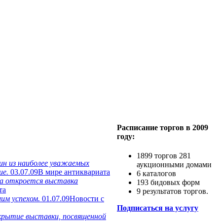
Расписание торгов в 2009
году:
1899 торгов 281
дин из наиболее уважаемых
аукционными домами
ие.
03.07.09
В мире антиквариата
6 каталогов
та откроется выставка
193 бидовых форм
та
9 результатов торгов.
шим успехом.
01.07.09
Новости с
Подписаться на услугу
крытие выставки, посвященной