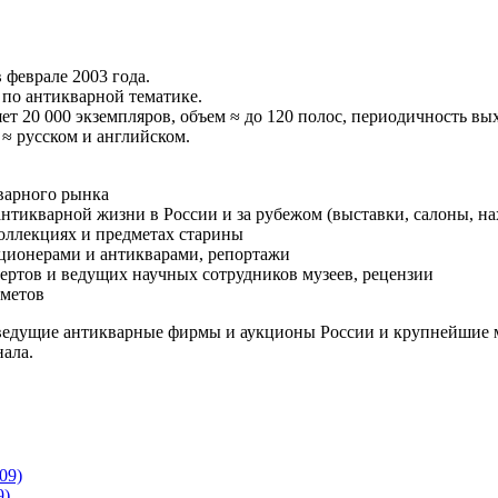
феврале 2003 года.
 по антикварной тематике.
ет 20 000 экземпляров, объем ≈ до 120 полос, периодичность вых
 ≈ русском и английском.
варного рынка
нтикварной жизни в России и за рубежом (выставки, салоны, на
оллекциях и предметах старины
кционерами и антикварами, репортажи
ертов и ведущих научных сотрудников музеев, рецензии
дметов
ведущие антикварные фирмы и аукционы России и крупнейшие 
ала.
09)
9)