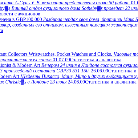
жника А-Сунь У. В экспозиции представлены около 50 работ.
01.
eby▓s
Винный отдел аукционного дома Sotheby▓s проведет 22 ию
вости с аукционов
ценена в GBP100 000
Разбирая чердак свое дома, британец Макс 
гравюр, созданных его отчимом, известным немецким живописце
та
nt Collectors Wristwatches, Pocket Watches and Clocks.
Часовые то
 практически всех лотов
01.07.09
Статистика и аналитика
ionist & Modern Art
Вечером 24 июня в Лондоне состоялся аукци
3 произведений составили GBP33 531 150.
26.06.09
Статистика и
Modern Art
Шедевры Пикассо, Моне, Миро и других выдающихся х
ах Christie▓s в Лондоне 23 июня
24.06.09
Статистика и аналитика