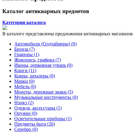
Каталог антикварных предметов
Категории каталога
В каталоге представлены предложения антикварных магазинов,
Автомобили (Олдтаймеры) (0)
Бронза (7)
Гравюры (1)
Живопись, графика (7)
Иконы, церковная утварь (0)
Книги (11)
Ковры, шпалеры (0)
Марки (0)
Мебель (0)
Монеты, денежные знаки (5)
Музыкальные инструменты (0)
Нэцкэ (2)
Одежда, аксессуары (1)
Оружие (0)
Осветительные приборы (1)
Предметы быта (26)
Серебро (0)