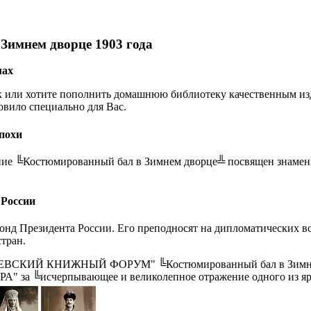
Зимнем дворце 1903 года
мах
 или хотите пополнить домашнюю библиотеку качественным изда
вило специально для Вас.
похи
ие ╚Костюмированный бал в Зимнем дворце╩ посвящен знаменит
 России
онд Президента России. Его преподносят на дипломатических в
тран.
НЕВСКИЙ КНИЖНЫЙ ФОРУМ" ╚Костюмированный бал в Зимнем
 за ╚исчерпывающее и великолепное отражение одного из ярк