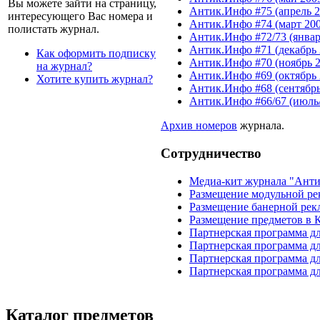
Вы можете зайти на страницу,
Антик.Инфо #75 (апрель 2
интересующего Вас номера и
Антик.Инфо #74 (март 200
полистать журнал.
Антик.Инфо #72/73 (январ
Антик.Инфо #71 (декабрь 
Как оформить подписку
Антик.Инфо #70 (ноябрь 2
на журнал?
Антик.Инфо #69 (октябрь 
Хотите купить журнал?
Антик.Инфо #68 (сентябрь
Антик.Инфо #66/67 (июль/
Aрхив номеров
журнала.
Сотрудничество
Медиа-кит журнала "Ант
Размещение модульной ре
Размещение банерной рек
Размещение предметов в 
Партнерская программа д
Партнерская программа д
Партнерская программа д
Партнерская программа дл
Каталог предметов