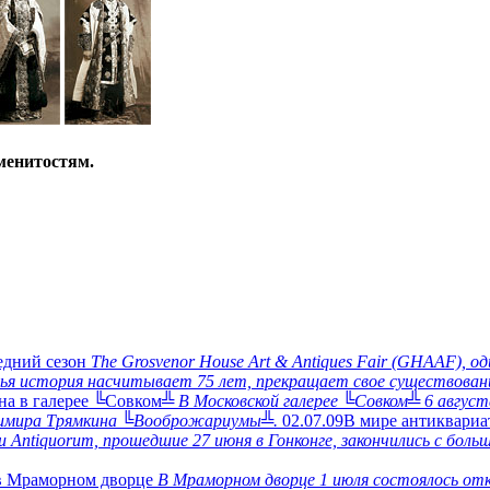
менитостям.
ледний сезон
The Grosvenor House Art & Antiques Fair (GHAAF), о
ья история насчитывает 75 лет, прекращает свое существован
на в галерее ╚Совком╩
В Московской галерее ╚Совком╩ 6 авгус
адимира Трямкина ╚Вооброжариумы╩.
02.07.09
В мире антиквариа
 Antiquorum, прошедшие 27 июня в Гонконге, закончились с боль
 в Мраморном дворце
В Мраморном дворце 1 июля состоялось от