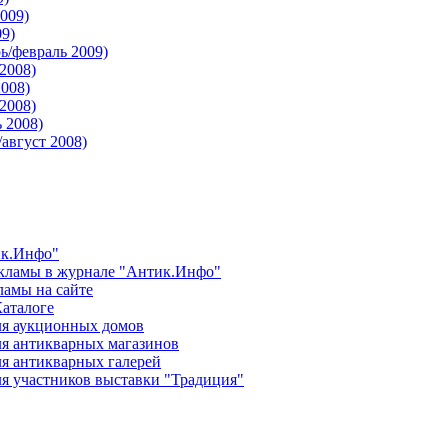
009)
9)
ь/февраль 2009)
2008)
008)
2008)
 2008)
август 2008)
ик.Инфо"
кламы в журнале "Антик.Инфо"
ламы на сайте
Каталоге
ля аукционных домов
ля антикварных магазинов
ля антикварных галерей
я участников выставки "Традиция"