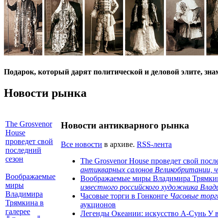
Подарок, который дарят политической и деловой элите, зна
Новости рынка
The Grosvenor
Новости антикварного рынка
House
проведет свой
Все новости
в архиве.
RSS-лента
последний
сезон
The Grosvenor House проведет свой пос
антикварных салонов Великобритании, ч
Воображаемые
Воображаемые миры Владимира Трямки
миры
известного российского художника Вл
Владимира
Часовые торги в Гонконге
Часовые торги
Трямкина в
аукционов
галерее
Легенды Океании: искусство А-Сунь У