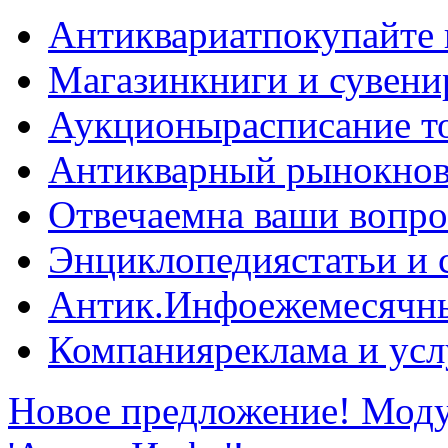
Антиквариат
покупайте 
Магазин
книги и сувен
Аукционы
расписание т
Антикварный рынок
нов
Отвечаем
на ваши вопр
Энциклопедия
статьи и
Антик.Инфо
ежемесячн
Компания
реклама и усл
Новое предложение! Моду