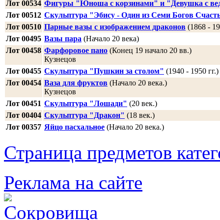
Лот 00534
Фигуры "Юноша с корзинами" и "Девушка с ве
Лот 00512
Скульптура "Эбису - Один из Семи Богов Счаст
Лот 00510
Парные вазы с изображением драконов
(1868 - 19
Лот 00495
Вазы пара
(Начало 20 века)
Лот 00458
Фарфоровое пано
(Конец 19 начало 20 вв.)
Кузнецов
Лот 00455
Скульптура "Пушкин за столом"
(1940 - 1950 гг.)
Лот 00454
Ваза для фруктов
(Начало 20 века.)
Кузнецов
Лот 00451
Скульптура "Лошади"
(20 век.)
Лот 00404
Скульптура "Дракон"
(18 век.)
Лот 00357
Яйцо пасхальное
(Начало 20 века.)
Страница предметов кате
Реклама на сайте