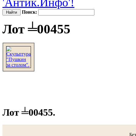
'Антик.Инфо'!
Поиск:
Лот ╧00455
Лот ╧00455.
Без