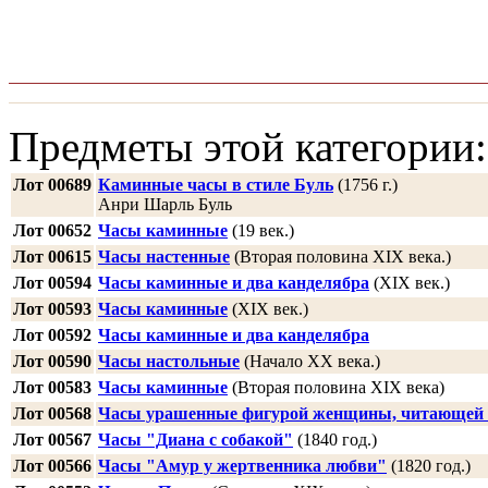
Предметы этой категории:
Лот 00689
Каминные часы в стиле Буль
(1756 г.)
Анри Шарль Буль
Лот 00652
Часы каминные
(19 век.)
Лот 00615
Часы настенные
(Вторая половина XIX века.)
Лот 00594
Часы каминные и два канделябра
(XIX век.)
Лот 00593
Часы каминные
(XIX век.)
Лот 00592
Часы каминные и два канделябра
Лот 00590
Часы настольные
(Начало XX века.)
Лот 00583
Часы каминные
(Вторая половина XIX века)
Лот 00568
Часы урашенные фигурой женщины, читающей 
Лот 00567
Часы "Диана с собакой"
(1840 год.)
Лот 00566
Часы "Амур у жертвенника любви"
(1820 год.)