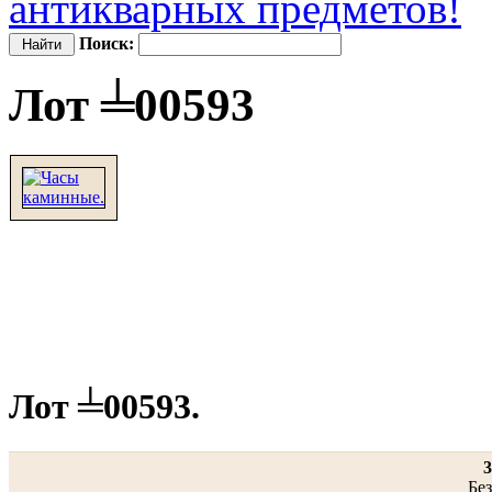
антикварных предметов!
Поиск:
Лот ╧00593
Лот ╧00593.
3
Без