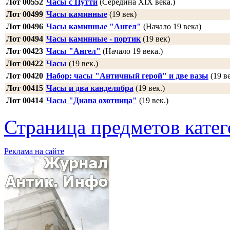
Лот 00552
Часы с Путти
(Середина XIX века.)
Лот 00499
Часы каминные
(19 век)
Лот 00496
Часы каминные "Ангел"
(Начало 19 века)
Лот 00494
Часы каминные - портик
(19 век)
Лот 00423
Часы "Ангел"
(Начало 19 века.)
Лот 00422
Часы
(19 век.)
Лот 00420
Набор: часы "Античный герой" и две вазы
(19 ве
Лот 00415
Часы и два канделябра
(19 век.)
Лот 00414
Часы "Диана охотница"
(19 век.)
Страница предметов кате
Реклама на сайте