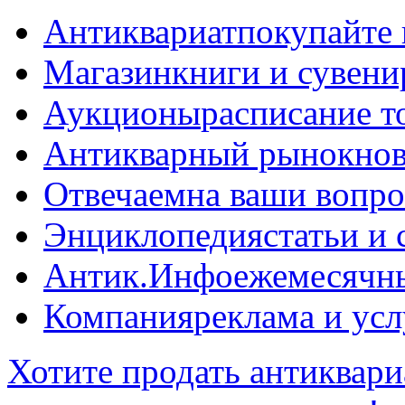
Антиквариат
покупайте 
Магазин
книги и сувен
Аукционы
расписание т
Антикварный рынок
нов
Отвечаем
на ваши вопр
Энциклопедия
статьи и
Антик.Инфо
ежемесячн
Компания
реклама и усл
Хотите продать антиквари