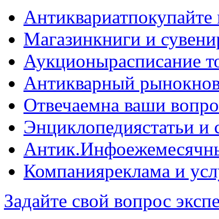
Антиквариат
покупайте 
Магазин
книги и сувен
Аукционы
расписание т
Антикварный рынок
нов
Отвечаем
на ваши вопр
Энциклопедия
статьи и
Антик.Инфо
ежемесячн
Компания
реклама и усл
Задайте свой вопрос эксп