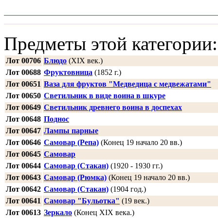
Предметы этой категории:
Лот 00706
Блюдо
(XIX век.)
Лот 00688
Фруктовница
(1852 г.)
Лот 00651
Ваза для фруктов "Медведица с медвежатами"
Лот 00650
Светильник в виде воина в шкуре
Лот 00649
Светильник древнего воина в доспехах
Лот 00648
Поднос
Лот 00647
Лампы парные
Лот 00646
Самовар (Репа)
(Конец 19 начало 20 вв.)
Лот 00645
Самовар
Лот 00644
Самовар (Стакан)
(1920 - 1930 гг.)
Лот 00643
Самовар (Рюмка)
(Конец 19 начало 20 вв.)
Лот 00642
Самовар (Стакан)
(1904 год.)
Лот 00641
Самовар "Бульотка"
(19 век.)
Лот 00613
Зеркало
(Конец XIX века.)