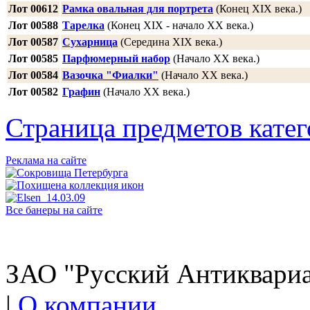
Лот 00612
Рамка овальная для портрета
(Конец XIX века.)
Лот 00588
Тарелка
(Конец XIX - начало XX века.)
Лот 00587
Сухарница
(Середина XIX века.)
Лот 00585
Парфюмерный набор
(Начало ХХ века.)
Лот 00584
Вазочка "Фиалки"
(Начало ХХ века.)
Лот 00582
Графин
(Начало XX века.)
Страница предметов кате
Реклама на сайте
Все банеры на сайте
ЗАО "Русский Антиквариат
|
О компании