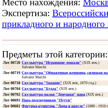
Место нахождения:
Моск
Экспертиза:
Всероссийски
прикладного и народного 
Предметы этой категории:
Лот 00720
Скульптура "Играющие лошади"
(XIX век.)
Salvator Marchi
Лот 00719
Скульптура "Обнаженная женщина, сидящая на 
Salvator Marchi
Лот 00718
Скульптура "Suzanne"
(XIX век, 1870 год.)
Лот 00704
Скульптура "Будда"
(XIX век.)
Лот 00702
Скульптура малая "Девушки" пара
(XIX век.)
Лот 00691
Пара подсвечников "Путти"
Лот 00681
Фигурка-кунштюк "Дама в кресле"
(1880 - 1910 г