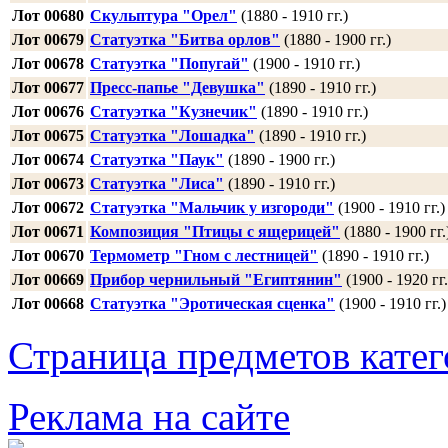
Лот 00680
Скульптура "Орел"
(1880 - 1910 гг.)
Лот 00679
Статуэтка "Битва орлов"
(1880 - 1900 гг.)
Лот 00678
Статуэтка "Попугай"
(1900 - 1910 гг.)
Лот 00677
Пресс-папье "Девушка"
(1890 - 1910 гг.)
Лот 00676
Статуэтка "Кузнечик"
(1890 - 1910 гг.)
Лот 00675
Статуэтка "Лошадка"
(1890 - 1910 гг.)
Лот 00674
Статуэтка "Паук"
(1890 - 1900 гг.)
Лот 00673
Статуэтка "Лиса"
(1890 - 1910 гг.)
Лот 00672
Статуэтка "Мальчик у изгороди"
(1900 - 1910 гг.)
Лот 00671
Композиция "Птицы с ящерицей"
(1880 - 1900 гг.
Лот 00670
Термометр "Гном с лестницей"
(1890 - 1910 гг.)
Лот 00669
Прибор чернильный "Египтянин"
(1900 - 1920 гг.
Лот 00668
Статуэтка "Эротическая сценка"
(1900 - 1910 гг.)
Страница предметов кате
Реклама на сайте