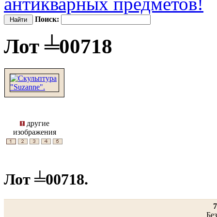
антикварных предметов!
Поиск:
Лот ╧00718
другие
изображения
Лот ╧00718.
7
Без