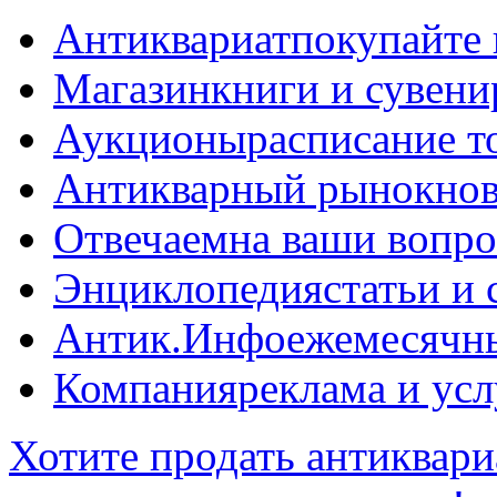
Антиквариат
покупайте 
Магазин
книги и сувен
Аукционы
расписание т
Антикварный рынок
нов
Отвечаем
на ваши вопр
Энциклопедия
статьи и
Антик.Инфо
ежемесячн
Компания
реклама и усл
Хотите продать антиквари