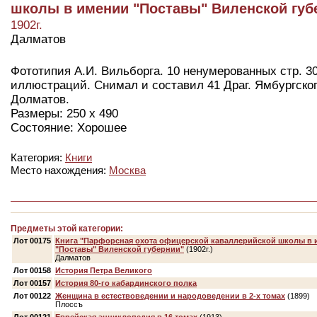
школы в имении "Поставы" Виленской губ
1902г.
Далматов
Фототипия А.И. Вильборга. 10 ненумерованных стр. 30
иллюстраций. Снимал и составил 41 Драг. Ямбургског
Долматов.
Размеры: 250 х 490
Состояние: Хорошее
Категория:
Книги
Место нахождения:
Москва
Предметы этой категории:
Лот 00175
Книга "Парфорсная охота офицерской каваллерийской школы в 
"Поставы" Виленской губернии"
(1902г.)
Далматов
Лот 00158
История Петра Великого
Лот 00157
История 80-го кабардинского полка
Лот 00122
Женщина в естествоведении и народоведении в 2-х томах
(1899)
Плоссъ