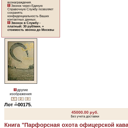
вознаграждения.
Звонок через Единую
Справочную Службу позволяет
сохранять
конфиденциальность Ваших
контактных данных.
Звонок в Службу -
платный: 30 руб/мин. +
стоимость звонка до Москвы
другие
изображения
Лот ╧00175.
45000.00 руб.
Без учета доставки
Книга "Парфорсная охота офицерской кав