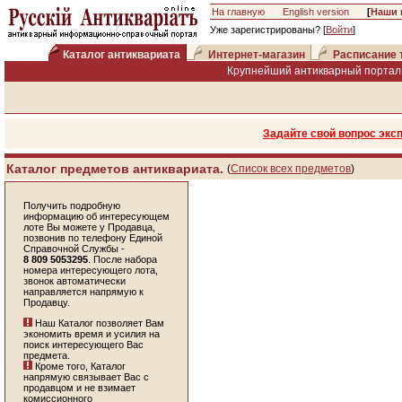
На главную
English version
[
Наши 
Уже зарегистрированы? [
Войти
]
Каталог антиквариата
Интернет-магазин
Расписание 
Крупнейший антикварный портал 
Задайте свой вопрос экс
Каталог предметов антиквариата.
(
Список всех предметов
)
Получить подробную
информацию об интересующем
лоте Вы можете у Продавца,
позвонив по телефону Единой
Справочной Службы -
8 809 5053295
. После набора
номера интересующего лота,
звонок автоматически
направляется напрямую к
Продавцу.
Наш Каталог позволяет Вам
экономить время и усилия на
поиск интересующего Вас
предмета.
Кроме того, Каталог
напрямую связывает Вас с
продавцом и не взимает
комиссионного