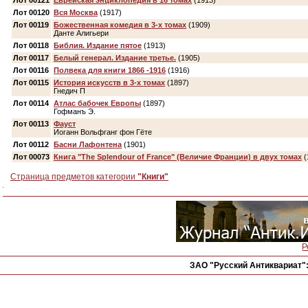
Лот 00121
Еврейская энциклопедия в 16 томах
(1913)
Лот 00120
Вся Москва
(1917)
Лот 00119
Божественная комедия в 3-х томах
(1909)
Данте Алигьери
Лот 00118
Библия. Издание пятое
(1913)
Лот 00117
Белый генерал. Издание третье.
(1905)
Лот 00116
Полвека для книги 1866 -1916
(1916)
Лот 00115
История искусств в 3-х томах
(1897)
Гнедич П
Лот 00114
Атлас бабочек Европы
(1897)
Гофманъ Э.
Лот 00113
Фауст
Иоганн Вольфганг фон Гёте
Лот 00112
Басни Лафонтена
(1901)
Лот 00073
Книга "The Splendour of France" (Величие Франции) в двух томах
(
Страница предметов категории
"Книги"
Р
ЗАО "Русский Антиквариат"