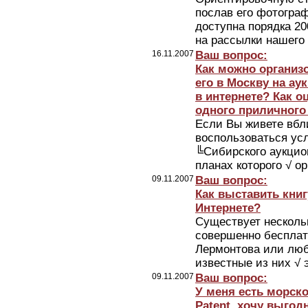
послав его фотогра
доступна порядка 20
на рассылки нашего .
16.11.2007
Ваш вопрос:
Как можно организо
его в Москву на а
в интернете? Как о
одного приличного
Если Вы живете вбл
воспользоваться ус
╚Сибирского аукционн
планах которого √ ор
09.11.2007
Ваш вопрос:
Как выставить книг
Интернете?
Существует нескольк
совершенно бесплат
Лермонтова или люб
известные из них √ э
09.11.2007
Ваш вопрос:
У меня есть морск
Patent, хочу выгод