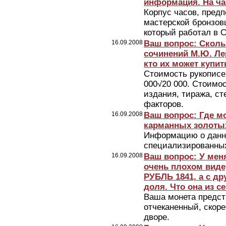
информация. На ча
Корпус часов, предп
мастерской бронзов
который работал в С
16.09.2008
Ваш вопрос: Сколь
сочинений М.Ю. Лер
кто их может купит
Стоимость рукописе
000√20 000. Стоимос
издания, тиража, ст
факторов.
16.09.2008
Ваш вопрос: Где 
карманных золотых
Информацию о данн
специализированных
16.09.2008
Ваш вопрос: У меня
очень плохом виде
РУБЛЬ 1841, а с др
доля. Что она из с
Ваша монета предст
отчеканенный, скоре
дворе.