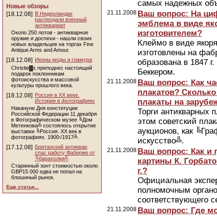
самых надежных объ
Новые обзоры
21.11.2008
Ваш вопрос: На ци
[18.12.08]
В Нидерландах
распродали военный
эмблема в виде яко
антиквариат
изготовителем?
Около 250 лотов - антикварное
оружие и доспехи - нашли своих
Клеймо в виде якоря
новых владельцев на торгах Fine
Antique Arms and Amour.
изготовлены на фабр
[18.12.08]
Иконы моды и гламура
образована в 1847 г
Christie▓s преподнес настоящий
Беккером.
подарок поклонникам
фотоискусства и массовой
21.11.2008
Ваш вопрос: Как ча
культуры прошлого века.
плакатов? Сколько
[18.12.08]
Россия в ХХ веке.
плакаты на зарубе
История в фотографиях
Накануне Дня конституции
Торги антикварных п
Российской Федерации 11 декабря
в Фотографическом музее ╚Дом
этом советский плак
Метенкова╩ состоялось открытие
аукционов, как ╚Граф
выставки ╚Россия. ХХ век в
фотографиях. 1900√1917╩.
искусство╩.
[17.12.08]
Британский антиквар
21.11.2008
Ваш вопрос: Как и
спас работу Фаберже от
╚барахолки╩
картины К. Горбато
Старинный зонт стоимостью около
г.?
GBP15 000 едва не попал на
блошиный рынок.
Официальная экспер
Еще статьи...
полномочным органо
соответствующего с
21.11.2008
Ваш вопрос: Где м