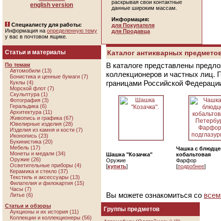
раскрывая свои контактные
english version
данные широким массам.
Информация:
Специалисту для работы:
для Покупателя
Информация на
определенную тему
для Продавца
у вас в почтовом ящике.
Статьи и материалы
Каталог антикварных предметов
В каталоге представлены предло
По темам
Автомобили (13)
коллекционеров и частных лиц. 
Бонистика и ценные бумаги (7)
границами Российской Федераци
Куклы (4)
Морской флот (7)
Скульптура (1)
Фотография (3)
Геральдика (6)
Архитектура (11)
Живопись и графика (67)
Ювелирные изделия (28)
Изделия из камня и кости (7)
Иконопись (23)
Букинистика (20)
Мебель (17)
Чашка с блюдц
Монеты и медали (34)
Шашка "Козачка"
кобальтовая
Оружие (26)
Оружие
Фарфор
Осветительные приборы (4)
[
купить
]
[
подробнее
]
Керамика и стекло (37)
Текстиль и аксессуары (13)
Филателия и филокартия (15)
Часы (7)
Вы можете ознакомиться со
всем
Литье (6)
Статьи и обзоры
Группы предметов
Аукционы и их история (11)
Коллекции и коллекционеры (56)