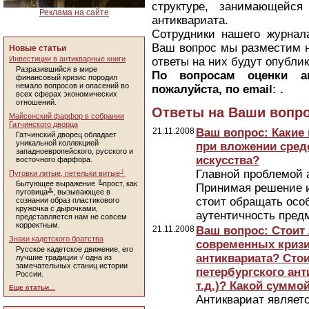
структуре, занимающейся
Реклама на сайте
антиквариата.
Сотрудники нашего журнала
Ваш вопрос мы разместим н
Новые статьи
Инвестиции в антикварные книги
ответы на них будут опубли
Разразившийся в мире
По вопросам оценки ан
финансовый кризис породил
немало вопросов и опасений во
пожалуйста, по email: .
всех сферах экономических
отношений.
Ответы на Ваши вопр
Майсенский фарфор в собрании
Гатчинского дворца
21.11.2008
Ваш вопрос: Какие
Гатчинский дворец обладает
уникальной коллекцией
при вложении сред
западноевропейского, русского и
искусства?
восточного фарфора.
Главной проблемой 
Пуговки литые, петельки витые┘
Бытующее выражение ╚прост, как
Принимая решение и
пуговица╩, вызывающее в
стоит обращать осо
сознании образ пластикового
кружочка с дырочками,
аутентичность пред
представляется нам не совсем
корректным.
21.11.2008
Ваш вопрос: Стоит 
Знаки кадетского братства
современных кризи
Русское кадетское движение, его
антиквариата? Сто
лучшие традиции √ одна из
замечательных станиц истории
петербургского ант
России.
т.д.)? Какой суммо
Еще статьи...
Антиквариат являетс