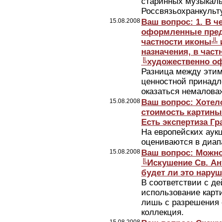
старинных музыкаль
Россвязьохранкульт
15.08.2008
Ваш вопрос: 1. В 
оформленные предм
частности иконы╩ 
назначения, в част
╚художественно 
Разница между этим
ценностной принадл
оказаться немалова
15.08.2008
Ваш вопрос: Хотел
стоимость картины К
Есть экспертиза Гр
На европейских аук
оцениваются в диап
15.08.2008
Ваш вопрос: Можно
╚Искушение Св. Ан
будет ли это наруш
В соответствии с д
использование карт
лишь с разрешения 
коллекция.