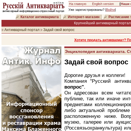
На главную
English version
[
Наши 
Уже зарегистрированы? [
Войти
]
Каталог антиквариата
Интернет-магазин
Расписание 
Крупнейший антикварный портал 
Антикварный портал
Задай свой вопрос
Хотите продать антиквариат? П
Энциклопедия антиквариата. С
Задай свой вопрос
Дорогие друзья и коллеги!
Компания "Русский антикв
вопрос"
.
Он адресован всем читат
публике, так или иначе ин
предметами коллекциониров
либо актуальной проблеме 
расположенную ниже. Воп
музею, галерее или аукцио
(Россвязьохранкультура) ил