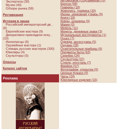
Автомобили (Олдтаймеры) (0)
Экспертиза (30)
Бронза (58)
Музеи (40)
Гравюры (18)
Обзоры рынка (58)
Живопись, графика (20)
Иконы, церковная утварь (9)
Реставрация
Книги (18)
История в лицах
Ковры, шпалеры (0)
Российский императорский дв...
Марки (0)
(6)
Мебель (11)
Европейские мастера (9)
Монеты, денежные знаки (3)
Декоративно-прикладное иску...
Музыкальные инструменты (1)
(10)
Нэцкэ (7)
Иконописцы (6)
Одежда, аксессуары (5)
Оружейные мастера (1)
Оружие (28)
Словарь русских мастеров (300)
Осветительные приборы (6)
Ювелиры (4)
Предметы быта (63)
Скульпторы (5)
Серебро (24)
Скульптура (37)
Опросы
Стекло, хрусталь (7)
Фарфор (57)
Каталог сайтов
Фотографии, открытки (0)
Ценные бумаги (0)
Часы (24)
Реклама
Ювелирные изделия (15)