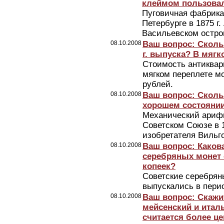
клеймом пользова
Пуговичная фабрика
Петербурге в 1875 г
Васильевском остро
08.10.2008
Ваш вопрос: Скольк
г. выпуска? В мягк
Стоимость антикварн
мягком переплете м
рублей.
08.10.2008
Ваш вопрос: Сколь
хорошем состояни
Механический ариф
Советском Союзе в 1
изобретателя Вильг
08.10.2008
Ваш вопрос: Каков
серебряных монет о
копеек?
Советские серебрян
выпускались в перио
08.10.2008
Ваш вопрос: Скажи
мейсенский и итал
считается более ц