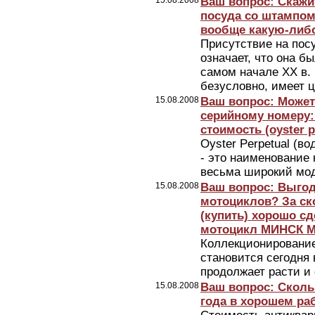
15.08.2008
Ваш вопрос: Скажи
посуда со штампом 
вообще какую-либ
Присутствие на пос
означает, что она б
самом начале ХХ в. 
безусловно, имеет ц
15.08.2008
Ваш вопрос: Может
серийному номеру:
стоимость (oyster p
Oyster Perpetual (
- это наименование 
весьма широкий мо
15.08.2008
Ваш вопрос: Выгод
мотоциклов? За ск
(купить) хорошо с
мотоцикл МИНСК М
Коллекционирование
становится сегодня
продолжает расти и
15.08.2008
Ваш вопрос: Cколь
года в хорошем ра