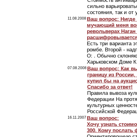
Стоимость антиква
сильно варьироватьс
состояния, так и от
11.08.2008
Ваш вопрос: Нигде 
мучающий меня воп
револьверах Наган 
расшифровываетс
Есть три варианта э
ромбе. Второй - надп
О: . Обычно склоняю
Харьковском Доме К.
07.08.2008
Ваш вопрос: Как в
границу из России,
купил бы на аукцио
Спасибо за ответ!
Правила вывоза кул
Федерации На протя
культурных ценносте
Российской Федерац
16.11.2007
Ваш вопрос:
Хочу узнать стоимо
300. Кому послать 
Ориентировочную ст