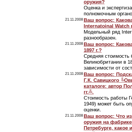
оружия?
Оценка и экспертиз
полномочным органо
21.11.2008
Ваш вопрос: Каков
Internatoinal Watch
Модельный ряд Inter
разнообразен.
21.11.2008
Ваш вопрос: Каков
1897 г.?
Средняя стоимость 
Великобритании в 189
зависимости от сос
21.11.2008
Ваш вопрос: Подск
Г.К. Савицкого ╚Овц
каталоге: автор По
гг.╩.
Стоимость работы Г
1949) может быть о
оценки.
21.11.2008
Ваш вопрос: Что из
оружия на фабрике 
Петребурге, какое 