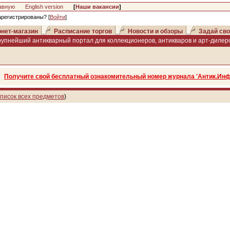
авную
English version
[
Наши вакансии
]
арегистрированы? [
Войти
]
нет-магазин
Расписание торгов
Новости и обзоры
Задай сво
рупнейший антикварный портал для коллекционеров, антикваров и арт-дилеро
Получите свой бесплатный ознакомительный номер журнала 'Антик.Инф
писок всех предметов
)