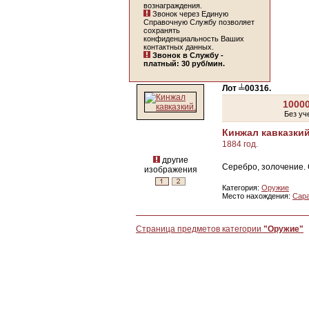
вознаграждения.
Звонок через Единую
Справочную Службу позволяет
сохранять
конфиденциальность Ваших
контактных данных.
Звонок в Службу -
платный: 30 руб/мин.
Лот ╧00316.
10000
Без уч
Кинжал кавказки
1884 год.
другие
Серебро, золочение. 
изображения
Категория:
Оружие
Место нахождения:
Сар
Страница предметов категории
"Оружие"