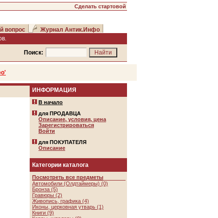
Сделать стартовой
й вопрос
Журнал Антик.Инфо
в.
Поиск:
о'
ИНФОРМАЦИЯ
В начало
для ПРОДАВЦА
Описание, условия, цена
Зарегистрироваться
Войти
для ПОКУПАТЕЛЯ
Описание
Категории каталога
Посмотреть все предметы
Автомобили (Олдтаймеры) (0)
Бронза (5)
Гравюры (2)
Живопись, графика (4)
Иконы, церковная утварь (1)
Книги (9)