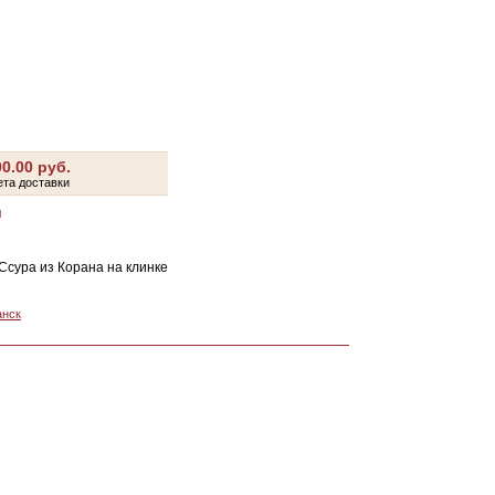
0.00 руб.
ета доставки
й
Ссура из Корана на клинке
анск