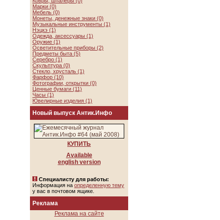
Ковры, шпалеры (0)
Марки (0)
Мебель (0)
Монеты, денежные знаки (0)
Музыкальные инструменты (1)
Нэцкэ (1)
Одежда, аксессуары (1)
Оружие (1)
Осветительные приборы (2)
Предметы быта (5)
Серебро (1)
Скульптура (0)
Стекло, хрусталь (1)
Фарфор (10)
Фотографии, открытки (0)
Ценные бумаги (11)
Часы (1)
Ювелирные изделия (1)
Новый выпуск Антик.Инфо
КУПИТЬ
Available
english version
Специалисту для работы:
Информация на
определенную тему
у вас в почтовом ящике.
Реклама
Реклама на сайте