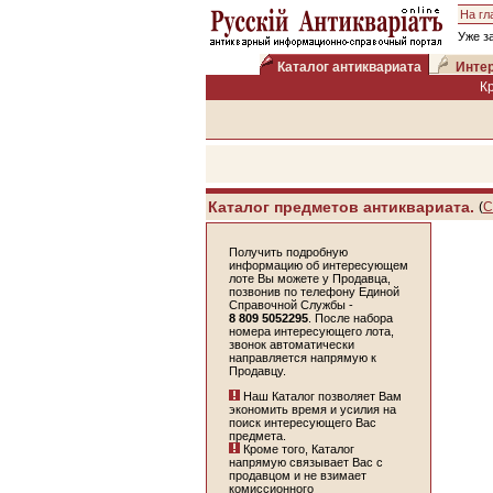
На гл
Уже з
Каталог антиквариата
Интер
К
Каталог предметов антиквариата.
(
С
Получить подробную
информацию об интересующем
лоте Вы можете у Продавца,
позвонив по телефону Единой
Справочной Службы -
8 809 5052295
. После набора
номера интересующего лота,
звонок автоматически
направляется напрямую к
Продавцу.
Наш Каталог позволяет Вам
экономить время и усилия на
поиск интересующего Вас
предмета.
Кроме того, Каталог
напрямую связывает Вас с
продавцом и не взимает
комиссионного