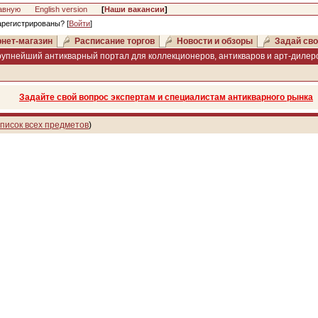
авную
English version
[
Наши вакансии
]
арегистрированы? [
Войти
]
нет-магазин
Расписание торгов
Новости и обзоры
Задай сво
рупнейший антикварный портал для коллекционеров, антикваров и арт-дилеро
Задайте свой вопрос экспертам и специалистам антикварного рынка
писок всех предметов
)