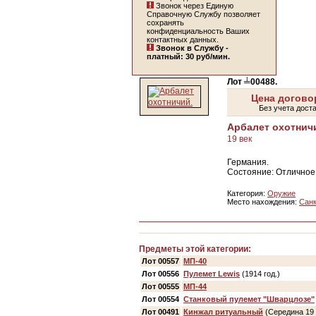
Звонок через Единую
Справочную Службу позволяет
сохранять
конфиденциальность Ваших
контактных данных.
Звонок в Службу -
платный: 30 руб/мин.
Лот ╧00488.
Цена догово
Без учета дост
Арбалет охотнич
19 век
Германия.
Состояние: Отличное
Категория:
Оружие
Место нахождения:
Санк
Предметы этой категории:
Лот 00557
МП-40
Лот 00556
Пулемет Lewis
(1914 год.)
Лот 00555
МП-44
Лот 00554
Станковый пулемет "Шварцлозе"
Лот 00491
Кинжал ритуальный
(Середина 19 