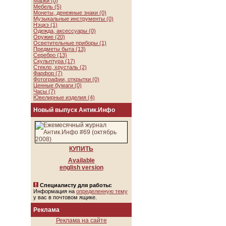
Марки (0)
Мебель (5)
Монеты, денежные знаки (0)
Музыкальные инструменты (0)
Нэцкэ (1)
Одежда, аксессуары (0)
Оружие (20)
Осветительные приборы (1)
Предметы быта (13)
Серебро (13)
Скульптура (17)
Стекло, хрусталь (2)
Фарфор (7)
Фотографии, открытки (0)
Ценные бумаги (0)
Часы (7)
Ювелирные изделия (4)
Новый выпуск Антик.Инфо
КУПИТЬ
Available
english version
Специалисту для работы:
Информация на
определенную тему
у вас в почтовом ящике.
Реклама
Реклама на сайте