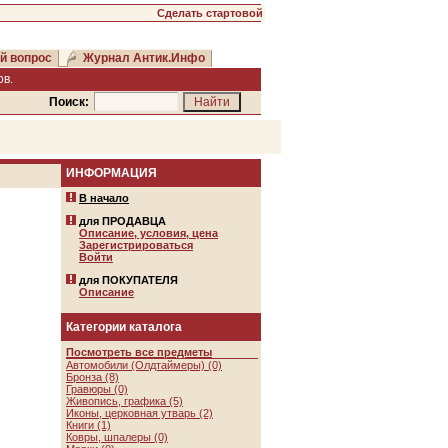
Сделать стартовой
й вопрос
Журнал Антик.Инфо
в.
Поиск:
ИНФОРМАЦИЯ
В начало
для ПРОДАВЦА
Описание, условия, цена
Зарегистрироваться
Войти
для ПОКУПАТЕЛЯ
Описание
Категории каталога
Посмотреть все предметы
Автомобили (Олдтаймеры) (0)
Бронза (8)
Гравюры (0)
Живопись, графика (5)
Иконы, церковная утварь (2)
Книги (1)
Ковры, шпалеры (0)