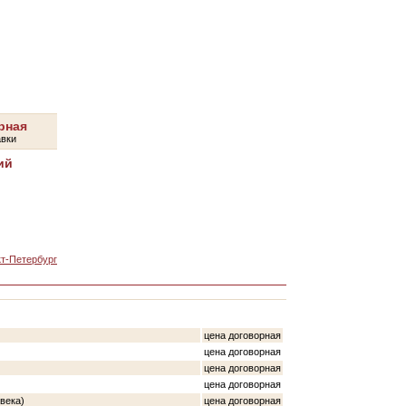
рная
авки
ий
т-Петербург
цена договорная
цена договорная
цена договорная
цена договорная
века)
цена договорная