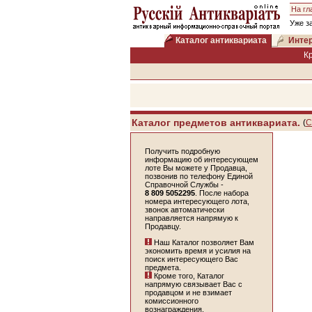
На гл
Уже з
Каталог антиквариата
Интер
К
Каталог предметов антиквариата.
(
С
Получить подробную
информацию об интересующем
лоте Вы можете у Продавца,
позвонив по телефону Единой
Справочной Службы -
8 809 5052295
. После набора
номера интересующего лота,
звонок автоматически
направляется напрямую к
Продавцу.
Наш Каталог позволяет Вам
экономить время и усилия на
поиск интересующего Вас
предмета.
Кроме того, Каталог
напрямую связывает Вас с
продавцом и не взимает
комиссионного
вознаграждения.