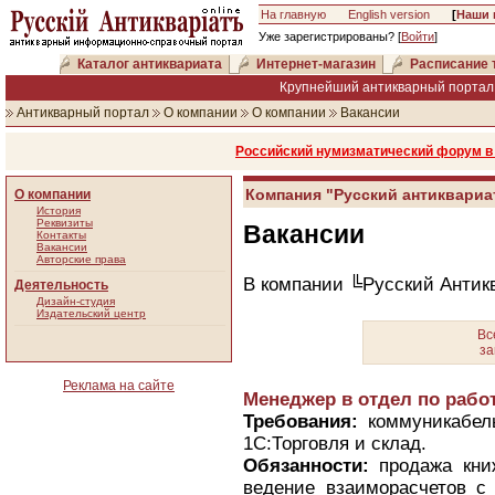
На главную
English version
[
Наши 
Уже зарегистрированы? [
Войти
]
Каталог антиквариата
Интернет-магазин
Расписание 
Крупнейший антикварный портал 
Антикварный портал
О компании
О компании
Вакансии
Российский нумизматический форум в 
Компания "Русский антиквариа
О компании
История
Реквизиты
Вакансии
Контакты
Вакансии
Авторские права
В компании ╚Русский Антик
Деятельность
Дизайн-студия
Издательский центр
Вс
з
Реклама на сайте
Менеджер в отдел по рабо
Требования:
коммуникабель
1С:Торговля и склад.
Обязанности:
продажа книж
ведение взаиморасчетов с