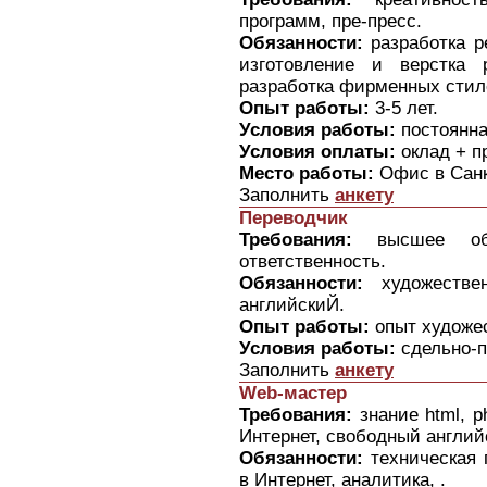
программ, пре-пресс.
Обязанности:
разработка р
изготовление и верстка 
разработка фирменных стил
Опыт работы:
3-5 лет.
Условия работы:
постоянна
Условия оплаты:
оклад + п
Место работы:
Офис в Санк
Заполнить
анкету
Переводчик
Требования:
высшее обра
ответственность.
Обязанности:
художествен
английскиЙ.
Опыт работы:
опыт художес
Условия работы:
сдельно-п
Заполнить
анкету
Web-мастер
Требования:
знание html, p
Интернет, свободный англий
Обязанности:
техническая 
в Интернет, аналитика, .