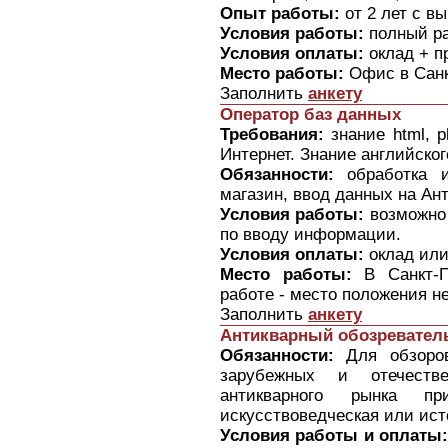
Опыт работы:
от 2 лет с в
Условия работы:
полный ра
Условия оплаты:
оклад + п
Место работы:
Офис в Санк
Заполнить
анкету
Оператор баз данных
Требования:
знание html, p
Интернет. Знание английског
Обязанности:
обработка и
магазин, ввод данных на Ан
Условия работы:
возможно 
по вводу информации.
Условия оплаты:
оклад или
Место работы:
В Санкт-П
работе - место положения не
Заполнить
анкету
Антикварный обозревател
Обязанности:
Для обзоров
зарубежных и отечестве
антикварного рынка пр
искусствоведческая или ист
Условия работы и оплаты: