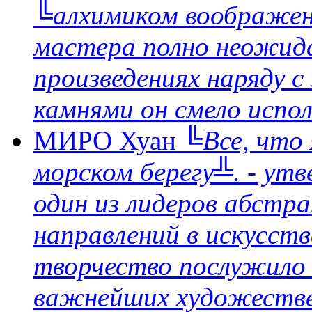
╚алхимиком воображен
мастера полно неожида
произведениях наряду 
камнями он смело испол
МИРО Хуан
╚Все, что 
морском берегу╩. - ут
один из лидеров абстр
направлений в искусств
творчество послужило 
важнейших художествен