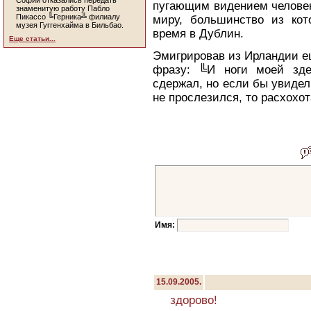
Софии отказались передать
пугающим видением человек
знаменитую работу Пабло
Пикассо ╚Герника╩ филиалу
миру, большинство из кот
музея Гуггенхайма в Бильбао.
время в Дублин.
Еще статьи...
Эмигрировав из Ирландии е
фразу: ╚И ноги моей зде
сдержал, но если бы увидел
не прослезился, то расхохот
Имя:
15.09.2005.
здорово!