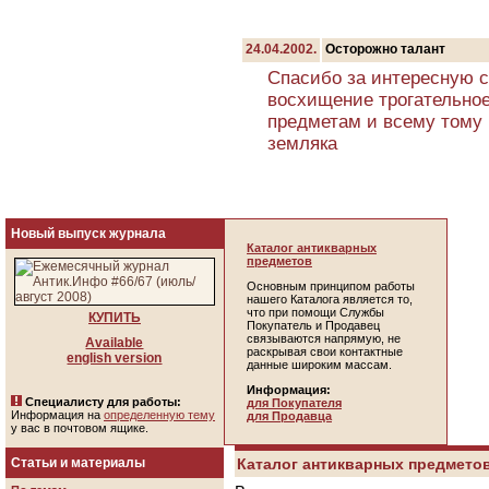
24.04.2002.
Осторожно талант
Спасибо за интересную с
восхищение трогательное
предметам и всему тому 
земляка
Новый выпуск журнала
Каталог антикварных
предметов
Основным принципом работы
нашего Каталога является то,
что при помощи Службы
КУПИТЬ
Покупатель и Продавец
связываются напрямую, не
Available
раскрывая свои контактные
english version
данные широким массам.
Информация:
Специалисту для работы:
для Покупателя
Информация на
определенную тему
для Продавца
у вас в почтовом ящике.
Статьи и материалы
Каталог антикварных предметов