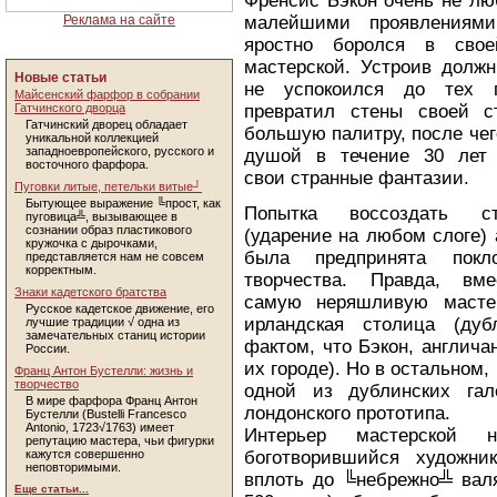
Френсис Бэкон очень не лю
Реклама на сайте
малейшими проявлениями
яростно боролся в свое
мастерской. Устроив должн
Новые статьи
не успокоился до тех 
Майсенский фарфор в собрании
Гатчинского дворца
превратил стены своей с
Гатчинский дворец обладает
большую палитру, после чег
уникальной коллекцией
западноевропейского, русского и
душой в течение 30 лет 
восточного фарфора.
свои странные фантазии.
Пуговки литые, петельки витые┘
Бытующее выражение ╚прост, как
Попытка воссоздать с
пуговица╩, вызывающее в
сознании образ пластикового
(ударение на любом слоге)
кружочка с дырочками,
была предпринята покл
представляется нам не совсем
корректным.
творчества. Правда, вме
Знаки кадетского братства
самую неряшливую масте
Русское кадетское движение, его
ирландская столица (дуб
лучшие традиции √ одна из
замечательных станиц истории
фактом, что Бэкон, англич
России.
их городе). Но в остальном,
Франц Антон Бустелли: жизнь и
творчество
одной из дублинских гал
В мире фарфора Франц Антон
лондонского прототипа.
Бустелли (Bustelli Francesco
Antonio, 1723√1763) имеет
Интерьер мастерской 
репутацию мастера, чьи фигурки
кажутся совершенно
боготворившийся художни
неповторимыми.
вплоть до ╚небрежно╩ валя
Еще статьи...