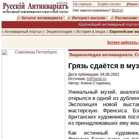
На главную
English version
[
Наши 
Уже зарегистрированы? [
Войти
]
Каталог антиквариата
Интернет-магазин
Расписание 
Крупнейший антикварный портал 
Антикварный портал
Энциклопедия
История в лицах
Европейские м
Хотите работать
Энциклопедия антиквариата. С
Грязь сдаётся в муз
Дата публикации: 04.06.2001
Источник:
ArtPlanet.ru
Автор: Алина Старинец
Уникальный музей, аналого
открылся в одной из дублин
Экспозиция новой выста
мастерскую Френсиса Бэ
британских художников посл
из принадлежавших ему ве
Как истинный художник