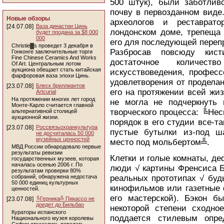
500 штук), были заботлив
почву в первозданном виде.
Новые обзоры
археологов и реставрат
[24.07.08]
Ваза династии Цинь
лондонском доме, трепеща 
будет продана за $8 000
000
его для последующей перепр
Christie▓s проведет 3 декабря в
Разбросав повсюду кист
Гонконге заключительные торги
Fine Chinese Ceramics And Works
достаточное количес
Of Art. Центральным лотом
аукциона обещает стать китайская
искусствоведения, професс
фарфоровая ваза эпохи Цинь.
удовлетворения от продела
[23.07.08]
Блеск бриллиантов
его на протяжении всей жи
Artcurial
На протяжении многих лет город
не могла не подчеркнуть 
Монте-Карло считается главной
творческого процесса: ╚Не
альтернативной столицей
аукционной жизни.
порядок в его студии все-та
[23.07.08]
Россвязьохранкультура
пустые бутылки из-под ш
не досчиталась 50 000
музейных ценностей
место под мольбертом╩.
МВД России обнародовало первые
результаты ревизии
Клетки и голые комнаты, д
государственных музеев, которая
началась осенью 2006 г. По
люди √ картины Френсиса Б
результатам проверки 80%
собраний, обнаружена недостача
реальных прототипах √ буд
50 000 единиц культурных
кинофильмов или газетные 
ценностей.
его мастерской). Бэкон б
[23.07.08]
╚Герника╩ Пикассо не
доедет до Бильбао
некоторой степени сходно
Кураторы испанского
поддается стилевым опре
Национального музея королевы