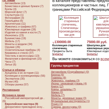
В каталоге представлены предло
По темам
Автомобили (13)
коллекционеров и частных лиц. 
Бонистика и ценные бумаги (7)
границами Российской Федераци
Куклы (4)
Морской флот (7)
Скульптура (1)
Фотография (3)
Геральдика (6)
Архитектура (11)
Живопись и графика (67)
Ювелирные изделия (28)
Изделия из камня и кости (7)
Иконопись (23)
Букинистика (19)
Мебель (17)
┬1300000.00
75000.00 руб.
Монеты и медали (34)
Коллекция старинных
Шкатулка для
Оружие (26)
спичечниц.
ювелирных укр
Осветительные приборы (4)
Предметы быта
Ювелирные изде
Керамика и стекло (37)
[
купить
]
[
купить
]
Текстиль и аксессуары (13)
Вы можете ознакомиться со
всем
Филателия и филокартия (15)
Часы (7)
Литье (6)
Группы предметов
Статьи и обзоры
Автомобили (Олдтаймеры) (0)
Аукционы и их история (11)
Бронза (6)
Коллекции и коллекционеры (56)
Гравюры (8)
Экспертиза (30)
Живопись, графика (3)
Музеи (40)
Иконы, церковная утварь (4)
Обзоры рынка (57)
Книги (12)
Ковры, шпалеры (7)
Реставрация
Марки (0)
История в лицах
Мебель (7)
Российский императорский дв...
Монеты, денежные знаки (3)
(6)
Музыкальные инструменты (1)
Европейские мастера (9)
Нэцкэ (1)
Декоративно-прикладное иску...
Одежда, аксессуары (0)