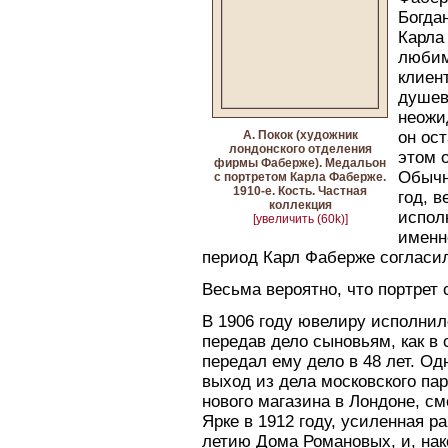
Богда
Карла
любим
клиен
душев
неожи
А. Покок (художник
он ос
лондонского отделения
этом 
фирмы Фаберже). Медальон
Обычн
с портретом Карла Фаберже.
1910-е. Кость. Частная
год, 
коллекция
испол
[увеличить (60k)]
именн
период Карл Фаберже согласил
Весьма вероятно, что портрет 
В 1906 году ювелиру исполнило
передав дело сыновьям, как в 
передал ему дело в 48 лет. О
выход из дела московского па
нового магазина в Лондоне, с
Ярке в 1912 году, усиленная р
летию Дома Романовых, и, нак