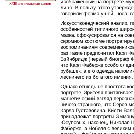
изображенный на портрете муж
XXIII антикварный салон
лицо. В пользу этого утвержд
говорили форма ушей, носа, гл
Искусствоведческий анализ, 
особенностей типичного широко
мазка, сфокусировался на сов
скромном костюме портретиру
воспоминаниям современников
раз такие предпочитал Карл Фа
Бэйнбридж (первый биограф Ф
что Карл Фаберже особо следи
рубашек, а его одежда напоми
лесничего из богатого имения.
Однако отнюдь не простота ко
портрете. Зрителя притягивае
магнетический взгляд персона
ничего странного, что Серов м
Карла Густавовича. Кисти Вал
принадлежат портреты Эмману
Юсуповых, наконец, Николая I
Фаберже, а Нобеля с великим