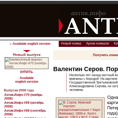
Новый номер
Архив номеров
Ку
Available english version
Новый выпуск
Получить озна
Валентин Серов. По
КУПИТЬ
Несколько лет назад частный к
Available
мужчины с бородой. На картине
english version
Государственной Третьяковской
Александровича Серова, но за
человека.
Выпуски 2008 года
Антик.Инфо #70 (ноябрь
Одна
2008)
карт
Антик.Инфо #69 (октябрь
2008)
Пете
Антик.Инфо #68 (сентябрь
года
2008)