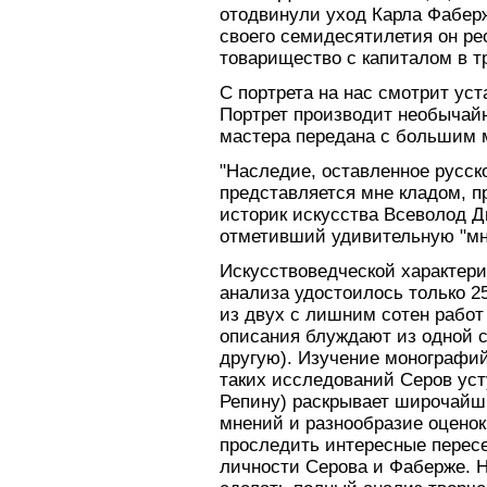
отодвинули уход Карла Фаберж
своего семидесятилетия он ре
товарищество с капиталом в т
С портрета на нас смотрит ус
Портрет производит необычайн
мастера передана с большим 
"Наследие, оставленное русск
представляется мне кладом, п
историк искусства Всеволод Д
отметивший удивительную "мн
Искусствоведческой характери
анализа удостоилось только 2
из двух с лишним сотен работ
описания блуждают из одной с
другую). Изучение монографий
таких исследований Серов уст
Репину) раскрывает широчайш
мнений и разнообразие оценок
проследить интересные перес
личности Серова и Фаберже. Н