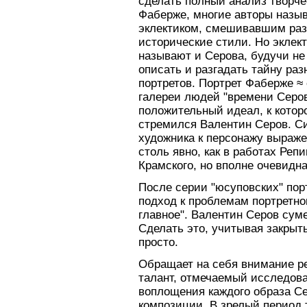
сделать полный анализ творче
Фаберже, многие авторы назыв
эклектиком, смешивавшим ра
исторические стили. Но эклек
называют и Серова, будучи не
описать и разгадать тайну раз
портретов. Портрет Фаберже ≈
галереи людей "времени Серов
положительный идеал, к котор
стремился Валентин Серов. С
художника к персонажу выраже
столь явно, как в работах Реп
Крамского, но вполне очевидн
После серии "юсуповских" пор
подход к проблемам портретног
главное". Валентин Серов сум
Сделать это, учитывая закрыт
просто.
Обращает на себя внимание р
талант, отмечаемый исследов
воплощения каждого образа С
композиции. В зрелый период т