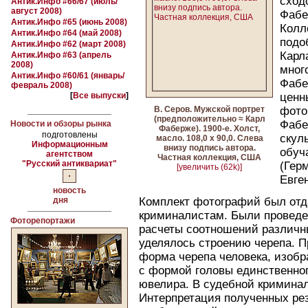
сход
Антик.Инфо #66/67 (июль/
август 2008)
Фабе
Антик.Инфо #65 (июнь 2008)
Колл
Антик.Инфо #64 (май 2008)
подо
Антик.Инфо #62 (март 2008)
Карл
Антик.Инфо #63 (апрель
2008)
мног
Антик.Инфо #60/61 (январь/
Фабе
февраль 2008)
[
Все выпуски
]
ценн
В. Серов. Мужской портрет
фото
(предположительно ≈ Карл
Фабе
Новости и обзоры рынка
Фаберже). 1900-е. Холст,
подготовлены
скул
масло. 108,0 х 90,0. Слева
Информационным
внизу подпись автора.
обуч
агентством
Частная коллекция, США
"Русский антиквариат"
(Гер
[увеличить (62k)]
Евге
новость
дня
Комплект фотографий был отд
криминалистам. Были проведе
Фоторепортажи
расчеты соотношений различн
уделялось строению черепа. 
форма черепа человека, изобр
с формой головы единственног
ювелира. В судебной криминал
Интерпретация полученных рез