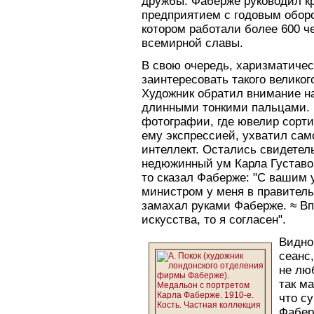
дружбы. Фаберже руководил 
предприятием с годовым оборо
котором работали более 600 ч
всемирной славы.
В свою очередь, харизматичес
заинтересовать такого великог
Художник обратил внимание на
длинными тонкими пальцами. 
фотографии, где ювелир сорти
ему экспрессией, ухватил сам
интеллект. Остались свидетел
недюжинный ум Карла Густавов
то сказал Фаберже: "С вашим 
министром у меня в правительст
замахал руками Фаберже. ≈ В
искусства, то я согласен".
Видно
сеанс
не лю
так м
что с
Фабер