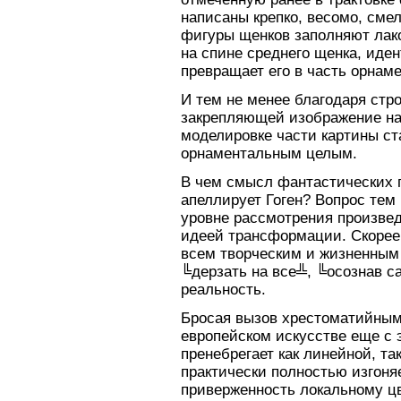
написаны крепко, весомо, смел
фигуры щенков заполняют лако
на спине среднего щенка, иден
превращает его в часть орнаме
И тем не менее благодаря стр
закрепляющей изображение на 
моделировке части картины ст
орнаментальным целым.
В чем смысл фантастических 
апеллирует Гоген? Вопрос тем
уровне рассмотрения произве
идеей трансформации. Скорее 
всем творческим и жизненным 
╚дерзать на все╩, ╚осознав с
реальность.
Бросая вызов хрестоматийным
европейском искусстве еще с 
пренебрегает как линейной, та
практически полностью изгоня
приверженность локальному цв