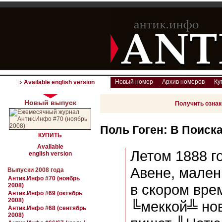
Новый номер
Архив номеров
Ку
Available english version
Новый выпуск
Получить озна
Поль Гоген: В Поиск
КУПИТЬ
Available
Летом 1888 г
english version
Авене, мален
Выпуски 2008 года
Антик.Инфо #70 (ноябрь
в скором вре
2008)
Антик.Инфо #69 (октябрь
2008)
╚меккой╩ нов
Антик.Инфо #68 (сентябрь
2008)