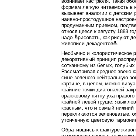
возникает кастрюля. Такая обо
формам легкую читаемость в к
вызывает аналогии с детским 
наивно-простодушное настроен
продуманным приемом, подтвер
относящееся к августу 1888 год
надо ╚рисовать, как рисуют де
живописи декадентов╩.
Необычно и колористическое р
декоративный принцип распред
сотканному из белых, голубых 
Рассматривая среднее звено 
сине-зеленого нейтральную зо
картине, в целом, можно визуа
крайние точки диагоналей зак
оранжевому пятну уха правого 
крайней левой груше; язык ле
красным, что и самый нижний 
перекликаются зеленоватые, о
утонченную цветовую гармони
Обратившись к фактуре живоп
отмеченную ранее в трактовк