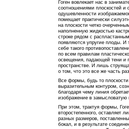
Гоген вовлекает нас в занимат
соотношениями плоскостей и 
одушевленности изображаемого
помещает практически силуэтн
на плоскости четко очерченным
наполненную жидкостью кастр
строке рядом с распластанным
появляются упругие плоды. И т
себе такого противопоставлен
по всем правилам пластическо
освещения, падающей тени и 
пространстве. И лишь струяща
о том, что это все же часть р
Все формы, будь то плоскости
выразительным контуром, созн
благодаря чему линия обретае
изображение в замысловатую в
При этом, трактуя формы, Гоге
второстепенного, оставляет л
разных размеров, поставленны
бокал, и в результате соедин