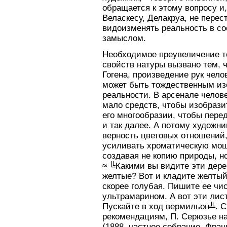
обращается к этому вопросу и
Веласкесу, Делакруа, не перес
видоизменять реальность в с
замыслом.
Необходимое преувеличение т
свойств натуры вызвано тем, 
Гогена, произведение рук чело
может быть тождественным и
реальности. В арсенале челов
мало средств, чтобы изобрази
его многообразии, чтобы пере
и так далее. А потому художни
верность цветовых отношений,
усиливать хроматическую мощ
создавая не копию природы, н
≈ ╚Какими вы видите эти дер
желтые? Вот и кладите желтый.
скорее голубая. Пишите ее чи
ультрамарином. А вот эти лис
Пускайте в ход вермильон╩. 
рекомендациям, П. Серюзье н
(1888, частное собрание, Фран