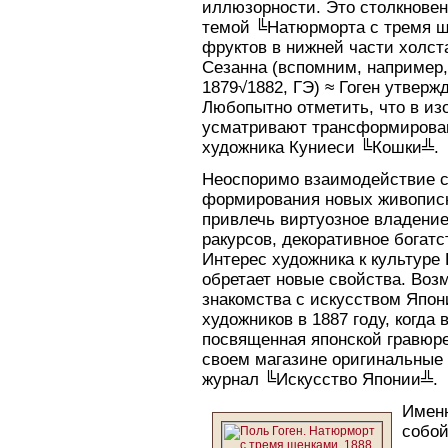
иллюзорности. Это столкновен
темой ╚Натюрморта с тремя щ
фруктов в нижней части холст
Сезанна (вспомним, например,
1879√1882, ГЭ) ≈ Гоген утверж
Любопытно отметить, что в и
усматривают трансформирован
художника Куниеси ╚Кошки╩.
Неоспоримо взаимодействие с
формирования новых живописны
привлечь виртуозное владени
ракурсов, декоративное богат
Интерес художника к культуре
обретает новые свойства. Воз
знакомства с искусством Япон
художников в 1887 году, когда
посвященная японской гравюре,
своем магазине оригинальные 
журнал ╚Искусство Японии╩.
Именн
собой