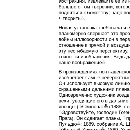
абстракция, извлекайте ее из 
больше о том творении, которо
подняться к божеству; надо по
≈ творить╩.
Новая установка требовала из
планомерно свершает это прео
войны иллюзорности он в пер
отношение к прямой и воздушн
эту несгибаемую перспективу, 
точности изображения. Ведь да
наше воображение╩.
В произведениях понт-авенског
изобретает самые невероятны
Он использует высокую линию 
окрашенными дальними планам
Одновременно художник воздви
вехи, уводящие его в дальние 
японцы (╚Свинопас╩ (1888, со
╚Здравствуйте, господин Гоген
Прага). Он сдвигает планы, ╚
Пульдю╩; 1889, собрание А. 
╚Желтый Христос╩; 1889, Худ