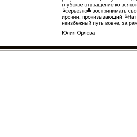
глубокое отвращение ко всяко
╚серьезно╩ воспринимать сво
иронии, пронизывающий ╚Нат
неизбежный путь вовне, за ра
Юлия Орлова