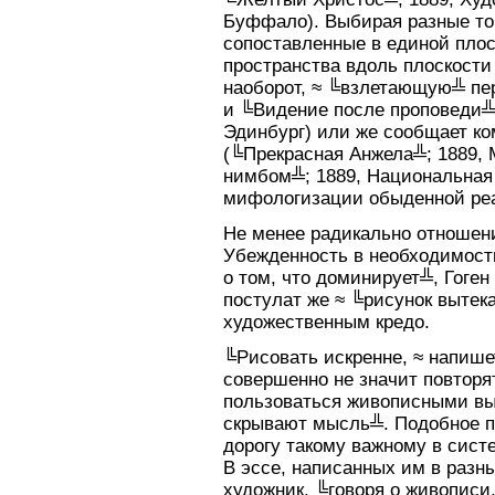
Буффало). Выбирая разные то
сопоставленные в единой плос
пространства вдоль плоскост
наоборот, ≈ ╚взлетающую╩ пе
и ╚Видение после проповеди╩;
Эдинбург) или же сообщает к
(╚Прекрасная Анжела╩; 1889, 
нимбом╩; 1889, Национальная 
мифологизации обыденной ре
Не менее радикально отношени
Убежденность в необходимост
о том, что доминирует╩, Гоген
постулат же ≈ ╚рисунок вытека
художественным кредо.
╚Рисовать искренне, ≈ напишет
совершенно не значит повторят
пользоваться живописными вы
скрывают мысль╩. Подобное п
дорогу такому важному в сист
В эссе, написанных им в разны
художник, ╚говоря о живописи