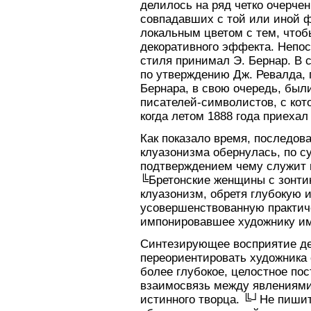
делилось на ряд четко очерче
совпадавших с той или иной ф
локальным цветом с тем, что
декоративного эффекта. Непос
стиля принимал Э. Бернар. В 
по утверждению Дж. Ревалда,
Бернара, в свою очередь, был
писателей-символистов, с кот
когда летом 1888 года приехал
Как показало время, последов
клуазонизма обернулась, по 
подтверждением чему служит п
╚Бретонские женщины с зонти
клуазонизм, обретя глубокую 
усовершенствованную практиче
импонировавшее художнику им
Синтезирующее восприятие де
переориентировать художника
более глубокое, целостное по
взаимосвязь между явлениями
истинного творца. ╚┘Не пишит