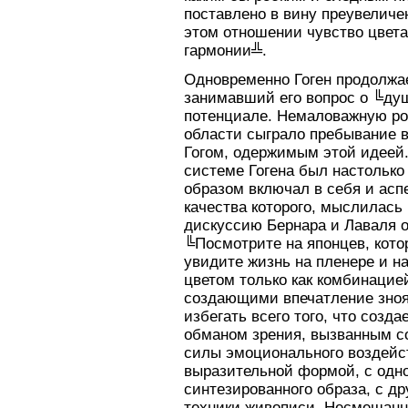
поставлено в вину преувеличе
этом отношении чувство цвета
гармонии╩.
Одновременно Гоген продолжа
занимавший его вопрос о ╚душ
потенциале. Немаловажную рол
области сыграло пребывание в
Гогом, одержимым этой идеей.
системе Гогена был настольк
образом включал в себя и асп
качества которого, мыслилась
дискуссию Бернара и Лаваля о
╚Посмотрите на японцев, кото
увидите жизнь на пленере и н
цветом только как комбинацие
создающими впечатление зноя
избегать всего того, что соз
обманом зрения, вызванным со
силы эмоционального воздейст
выразительной формой, с одно
синтезированного образа, с д
техники живописи. Несмешанн