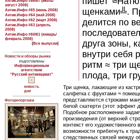
пишет ╚Натю
Антик.Инфо #66/67 (июль/
август 2008)
щенками╩. Пр
Антик.Инфо #65 (июнь 2008)
Антик.Инфо #64 (май 2008)
делится по в
Антик.Инфо #62 (март 2008)
Антик.Инфо #63 (апрель
2008)
последовате
Антик.Инфо #60/61 (январь/
февраль 2008)
друга зоны, 
[
Все выпуски
]
внутри себя 
Новости и обзоры рынка
подготовлены
ритм ≈ три ще
Информационным
агентством
плода, три г
"Русский антиквариат"
новость
Три щенка, лакающие из кастрю
дня
салфетка с фруктами ≈ помеще
представляются строками ману
Фоторепортажи
белой скатерти (этот эффект д
Подобное расположение задае
произведения (от верхней стро
контекст его художественного
возможности прибегнуть к тра
следственных связей между об