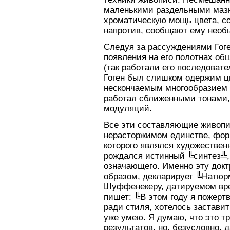
маленькими раздельными маз
хроматическую мощь цвета, со
напротив, сообщают ему необ
Следуя за рассуждениями Гог
появления на его полотнах об
(так работали его последовате
Гоген был слишком одержим ц
нескончаемым многообразием 
работал сближенными тонами,
модуляций.
Все эти составляющие живопи
нерасторжимом единстве, фо
которого являлся художествен
рождался истинный ╚синтез╩,
означающего. Именно эту докт
образом, декларирует ╚Натюр
Шуффенекеру, датируемом вре
пишет: ╚В этом году я пожерт
ради стиля, хотелось заставить
уже умею. Я думаю, что это т
результатов, но, безусловно, 