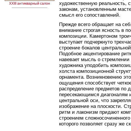
художественную реальность, 
XXIII антикварный салон
законам, установленным маст
смысл его сопоставлений.
Прежде всего обращает на себ
внимание строгая ясность в п
композиции. Камертоном трои
выступает подчеркнуто трехча
строение бокалов центральной
Подобное акцентирование рит
навевает мысль о стремлении
художника уподобить компози
холста композиционной структ
орнамента. Возникновению это
ощущения способствует четко
распределение предметов по 
пересекающимся диагоналям 
центральной оси, что закрепля
изображение на плоскости. Ст
ритм и лаконизм придают ком
строением сложносочиненного 
которого позволяет сразу же с