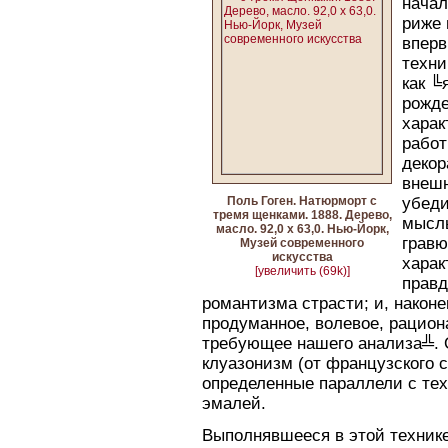
начал
риже 
вперв
техни
как ╚
рожде
харак
работ
декор
внешн
Поль Гоген. Натюрморт с
убеди
тремя щенками. 1888. Дерево,
мысль
масло. 92,0 х 63,0. Нью-Йорк,
гравю
Музей современного
искусства
харак
[увеличить (69k)]
правд
романтизма страсти; и, након
продуманное, волевое, рацион
требующее нашего анализа╩. 
клуазонизм (от французского с
определенные параллели с тех
эмалей.
Выполнявшееся в этой технике