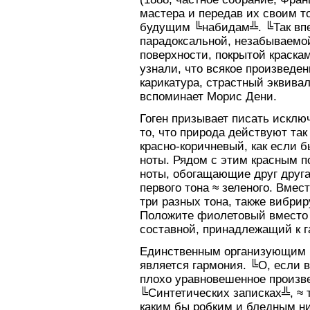
мастера и передав их своим 
будущим ╚набидам╩. ╚Так впе
парадоксальной, незабываемо
поверхности, покрытой краска
узнали, что всякое произведен
карикатура, страстный эквива
вспоминает Морис Дени.
Гоген призывает писать исклю
то, что природа действуют та
красно-коричневый, как если 
ноты. Рядом с этим красным п
ноты, обогащающие друг друг
первого тона ≈ зеленого. Вмес
три разных тона, также вибри
Положите фиолетовый вместо с
составной, принадлежащий к 
Единственным организующим н
является гармония. ╚О, если 
плохо уравновешенное произве
╚Синтетических записках╩, ≈ т
каким бы робким и бледным н