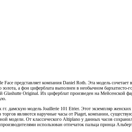
le Face представляет компания Daniel Roth. Эта модель сочетает
го золота, а фон циферблата выполнен в необычном бархатисто-г
ой Glashutte Original. Их циферблат произведен на Мейсенской 
ую.
гг. дамскую модель Joaillerie 101 Etrier. Этот экземпляр женск
оргов являются наручные часы от Piaget, компании, существующ
й модели. От классического Altiplano у данных часов сохранилас
а производителями использован отпечаток пальца принца Альберта