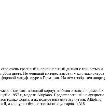
 в себе очень красивый и оригинальный дизайн с точностью и
олубом цвете. Не меньший интерес вызовут у коллекционеров
фарфоровой мануфактуре в Германии. На нем изображен дворец
их часов отличают изящный корпус из белого золота и ремешок,
ей с 1957 г., модели Altiplano. Представленный на аукционе
ь только форма, а их полное название звучит как Altiplano,
 II, а корпус из белого золота инкрустирован 316