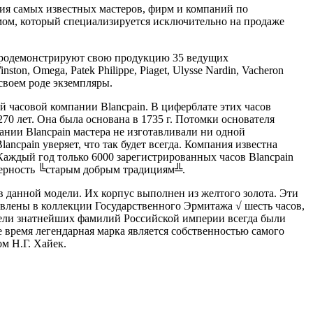
ния самых известных мастеров, фирм и компаний по
омом, который специализируется исключительно на продаже
х продемонстрируют свою продукцию 35 ведущих
on, Omega, Patek Philippe, Piaget, Ulysse Nardin, Vacheron
своем роде экземпляры.
 часовой компании Blancpain. В циферблате этих часов
0 лет. Она была основана в 1735 г. Потомки основателя
ании Blancpain мастера не изготавливали ни одной
ncpain уверяет, что так будет всегда. Компания известна
Каждый год только 6000 зарегистрированных часов Blancpain
верность ╚старым добрым традициям╩.
ов данной модели. Их корпус выполнен из желтого золота. Эти
влены в коллекции Государственного Эрмитажа √ шесть часов,
ели знатнейших фамилий Российской империи всегда были
 время легендарная марка является собственностью самого
м Н.Г. Хайек.