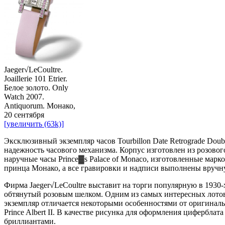
Jaeger√LeCoultre.
Joaillerie 101 Etrier.
Белое золото. Only
Watch 2007.
Antiquorum. Монако,
20 сентября
[увеличить (63k)]
Эксклюзивный экземпляр часов Tourbillon Date Retrograde Doub
надежность часового механизма. Корпус изготовлен из розово
наручные часы Prince▓s Palace of Monaco, изготовленные марк
принца Монако, а все гравировки и надписи выполнены вручн
Фирма Jaeger√LeCoultre выставит на торги популярную в 1930-х 
обтянутый розовым шелком. Одним из самых интересных лотов т
экземпляр отличается некоторыми особенностями от оригинально
Prince Albert II. В качестве рисунка для оформления циферблат
бриллиантами.