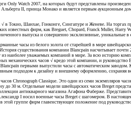
рги Only Watch 2007, на которых будут представлены произведе
й Альберта II, принца Монако и является первым аукционным д
х √ в Токио, Шанхае, Гонконге, Сингапуре и Женеве. На торга
известных фирм, как Breguet, Chopard, Franck Muller, Harry Winst
граниченного выпуска и совершенно эксклюзивные, уникальные в 
рманные часы из белого золота от старейшей в мире швейцарской
стория существования компании Blancpain насчитывает почти 27
у из наиболее уважаемых компаний в мире. За всю историю комп
х механических часов √ кредо этой компании, и руководство Bla
 Blancpain первыми выпустили часы с автоматическим заводом. 
тивным подходом к дизайну и внешнему оформлению, сохраняя 
часов Chronograph Classique. Это один из семи экземпляров час
у до 30 м. Отдельные модели швейцарских часов Breget предста
оллекции антикварного магазина Агафона Фаберже. Представит
ександр I носил военные часы Breget с шагомером. В настоящее
т в этой группе фирм главенствующее положение под руководство