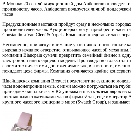
В Монако 20 сентября аукционный дом Antiquorum проведет то
производству часов. Antiquorum пользуется личной поддержко
часов.
Предаукционные выставки пройдут сразу в нескольких города
производителей часов. Аукционеры смогут приобрести часы таких 
Constantin и Van Cleef & Arpels. Компании представят часы о
Несомненно, привлекут внимание участников торгов тонкие ка
вырезано изящное отверстие, открывающее часовой механизм. И
компании Blancpain сумели превратить семейный бизнес в одн
электронной или кварцевой модели. Производство только элитны
своими техническими достижениями: так, в частности, именно
покидают цеха фирмы. Компания отличается крайне консерва
Швейцарская компания Breguet представит на аукционе модель 
часы водонепроницаемые, с ними можно погружаться на глубин
принадлежавших князьям Юсуповым и шесть экземпляров из к
постоянными заказчиками часов фирмы √ так, еще император Ал
крупного часового концерна в мире (Swatch Group), и занимае