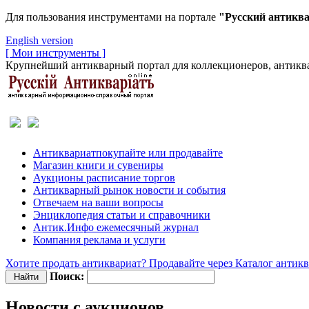
Для пользования инструментами на портале
"Русский антикв
English version
[ Мои инструменты ]
Крупнейший антикварный портал для коллекционеров, антиква
Антиквариат
покупайте или продавайте
Магазин
книги и сувениры
Аукционы
расписание торгов
Антикварный рынок
новости и события
Отвечаем
на ваши вопросы
Энциклопедия
статьи и справочники
Антик.Инфо
ежемесячный журнал
Компания
реклама и услуги
Хотите продать антиквариат? Продавайте через Каталог антик
Поиск:
Новости с аукционов