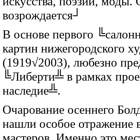
искусства, поэзии, моды.
возрождается┘
В основе первого ╚салон
картин нижегородского ху
(1919√2003), любезно пре
╚Либерти╩ в рамках прое
наследие╩.
Очарование осеннего Бол
нашли особое отражение 
мастеров. Именно это мес