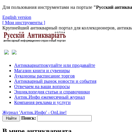
Для пользования инструментами на портале
"Русский антикв
English version
[ Мои инструменты ]
Крупнейший антикварный портал для коллекционеров, антиква
Антиквариат
покупайте или продавайте
Магазин
книги и сувениры
Аукционы
расписание торгов
Антикварный рынок
новости и события
Отвечаем
на ваши вопросы
Энциклопедия
статьи и справочники
Антик.Инфо
ежемесячный журнал
Компания
реклама и услуги
Журнал 'Антик.Инфо' - OnLine!
Поиск:
В мире антиквариата