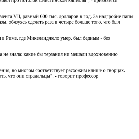
абыл про потолок Сикстинской капеллы", - признается
нта VII, равный 600 тыс. долларов в год. За надгробие папы
ы, обязуясь сделать раза в четыре больше того, что был
 в Риме, где Микеланджело умер, был бедным - без
а не знала: какие бы терзания ни мешали вдохновению
ния, во многом соответствует расхожим клише о творцах.
ть, что они страдальцы", - говорит профессор.