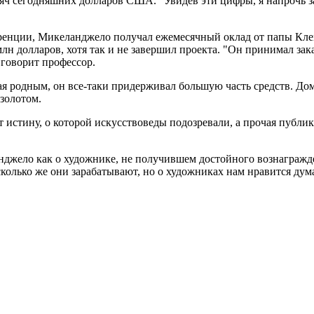
яч сегодняшних долларов США. "Увидев эти цифры, я напрочь з
ренции, Микеланджело получал ежемесячный оклад от папы Клеме
н долларов, хотя так и не завершил проекта. "Он принимал заказ
 говорит профессор.
 родным, он все-таки придерживал большую часть средств. Дом
 золотом.
истину, о которой искусствоведы подозревали, а прочая публик
нджело как о художнике, не получившем достойного вознагражде
сколько же они зарабатывают, но о художниках нам нравится дума