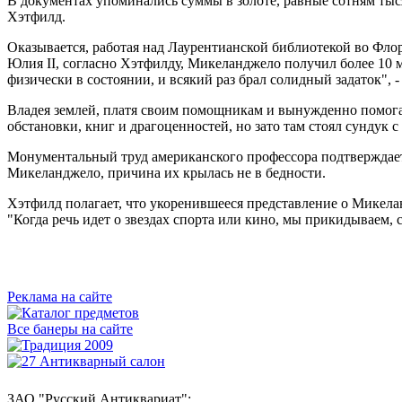
В документах упоминались суммы в золоте, равные сотням тыс
Хэтфилд.
Оказывается, работая над Лаурентианской библиотекой во Фло
Юлия II, согласно Хэтфилду, Микеланджело получил более 10 мл
физически в состоянии, и всякий раз брал солидный задаток", -
Владея землей, платя своим помощникам и вынужденно помогая
обстановки, книг и драгоценностей, но зато там стоял сундук с
Монументальный труд американского профессора подтверждает 
Микеланджело, причина их крылась не в бедности.
Хэтфилд полагает, что укоренившееся представление о Микела
"Когда речь идет о звездах спорта или кино, мы прикидываем, 
Реклама на сайте
Все банеры на сайте
ЗАО "Русский Антиквариат": ,