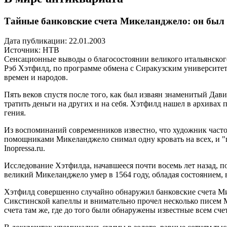
Тайные банковские счета Микеланджело: он был 
Дата публикации: 22.01.2003
Источник:
НТВ
Сенсационные выводы о благосостоянии великого итальянског
Рэб Хэтфилд, по программе обмена с Сиракузским университе
времен и народов.
Пять веков спустя после того, как был изваян знаменитый Дави
тратить деньги на других и на себя. Хэтфилд нашел в архива
гения.
Из воспоминаний современников известно, что художник часто 
помощниками Микеланджело снимал одну кровать на всех, и "при
Inopressa.ru.
Исследование Хэтфилда, начавшееся почти восемь лет назад, п
великий Микеланджело умер в 1564 году, обладая состоянием,
Хэтфилд совершенно случайно обнаружил банковские счета Мик
Сикстинской капеллы и внимательно прочел несколько писем М
счета там же, где до того были обнаружены известные всем сче