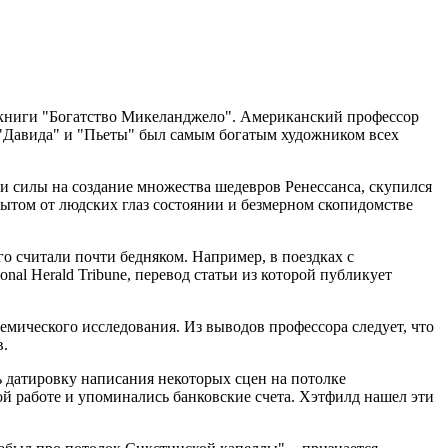
 книги "Богатство Микеланджело". Американский профессор
 "Давида" и "Пьеты" был самым богатым художником всех
я и силы на создание множества шедевров Ренессанса, скупился
рытом от людских глаз состоянии и безмерном скопидомстве
о считали почти бедняком. Например, в поездках с
nal Herald Tribune, перевод статьи из которой публикует
емического исследования. Из выводов профессора следует, что
в.
 датировку написания некоторых сцен на потолке
й работе и упоминались банковские счета. Хэтфилд нашел эти