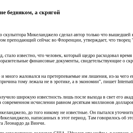
не бедняком, а скрягой
о скульптора Микеланджело сделал автор только что вышедшей
том преподающий сейчас во Флоренции, утверждает, что творец
д, стало известно, что человек, который щедро расходовал врем
х поразительные финансовые документы, свидетельствующие о ск
и много жаловался на претерпеваемые им лишения, из-за чего ег
чина тому лежала не в эротике, а в экономии", пишет Internatio
олучило широкую известность лишь после выхода в свет его акад
 в современном исчислении равном десяткам миллионов долларо
еланджело, до того никому не известные. Он пытался уточнить
икеланджело, написанных в этот период. Там говорилось об это
та Леонардо да Винчи.