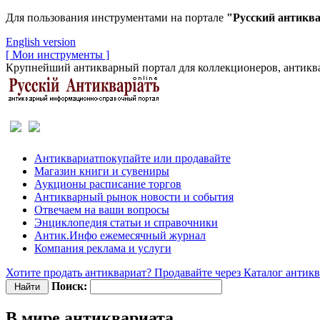
Для пользования инструментами на портале
"Русский антикв
English version
[ Мои инструменты ]
Крупнейший антикварный портал для коллекционеров, антиква
Антиквариат
покупайте или продавайте
Магазин
книги и сувениры
Аукционы
расписание торгов
Антикварный рынок
новости и события
Отвечаем
на ваши вопросы
Энциклопедия
статьи и справочники
Антик.Инфо
ежемесячный журнал
Компания
реклама и услуги
Хотите продать антиквариат? Продавайте через Каталог антик
Поиск:
В мире антиквариата