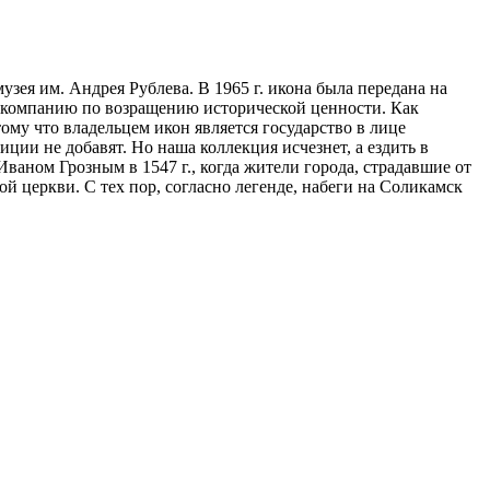
зея им. Андрея Рублева. В 1965 г. икона была передана на
и компанию по возращению исторической ценности. Как
ому что владельцем икон является государство в лице
ции не добавят. Но наша коллекция исчезнет, а ездить в
ваном Грозным в 1547 г., когда жители города, страдавшие от
й церкви. С тех пор, согласно легенде, набеги на Соликамск