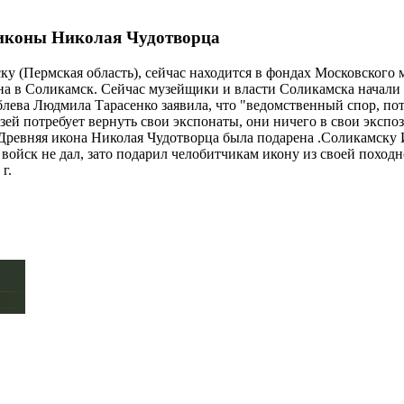
 иконы Николая Чудотворца
 (Пермская область), сейчас находится в фондах Московского му
щена в Соликамск. Сейчас музейщики и власти Соликамска начал
лева Людмила Тарасенко заявила, что "ведомственный спор, пот
й потребует вернуть свои экспонаты, они ничего в свои экспози
 Древняя икона Николая Чудотворца была подарена .Соликамску И
ойск не дал, зато подарил челобитчикам икону из своей походно
г.