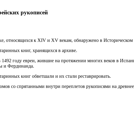
рейских рукописей
ке, относящихся к XIV и XV векам, обнаружено в Историческом
таринных книг, хранящихся в архиве.
 в 1492 году евреи, жившие на протяжении многих веков в Испа
ы и Фердинанда.
аринных книг обветшали и их стали реставрировать.
ов со спрятанными внутри переплетов рукописями на древнеевр