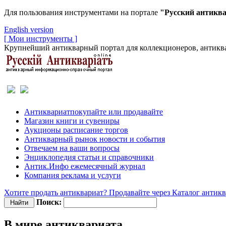
Для пользования инструментами на портале
"Русский антикв
English version
[ Мои инструменты ]
Крупнейший антикварный портал для коллекционеров, антиква
Антиквариат
покупайте или продавайте
Магазин
книги и сувениры
Аукционы
расписание торгов
Антикварный рынок
новости и события
Отвечаем
на ваши вопросы
Энциклопедия
статьи и справочники
Антик.Инфо
ежемесячный журнал
Компания
реклама и услуги
Хотите продать антиквариат? Продавайте через Каталог антик
Поиск:
В мире антиквариата