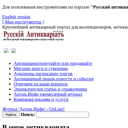
Для пользования инструментами на портале
"Русский антикв
English version
[ Мои инструменты ]
Крупнейший антикварный портал для коллекционеров, антиква
Антиквариат
покупайте или продавайте
Магазин
книги и сувениры
Аукционы
расписание торгов
Антикварный рынок
новости и события
Отвечаем
на ваши вопросы
Энциклопедия
статьи и справочники
Антик.Инфо
ежемесячный журнал
Компания
реклама и услуги
Журнал 'Антик.Инфо' - OnLine!
Поиск:
В мире антиквариата