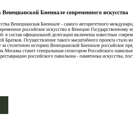
 Венецианской Биеннале современного искусства
сства Венецианская Биеннале - самого авторитетного междунаро
временное российское искусство в Венеции Государственному 
ой: в состав официальной делегации включены известные совре
ей Братков. Осуществление такого масштабного проекта стало 
за столетнюю историю Венецианской Биеннале российское пре
анк Москвы станет генеральным спонсором Российского павильо
 реставрацию российского павильона - памятника искусства, по