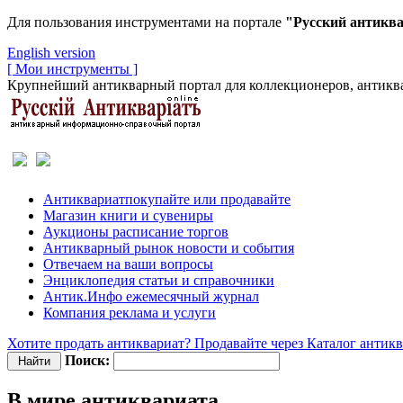
Для пользования инструментами на портале
"Русский антикв
English version
[ Мои инструменты ]
Крупнейший антикварный портал для коллекционеров, антиква
Антиквариат
покупайте или продавайте
Магазин
книги и сувениры
Аукционы
расписание торгов
Антикварный рынок
новости и события
Отвечаем
на ваши вопросы
Энциклопедия
статьи и справочники
Антик.Инфо
ежемесячный журнал
Компания
реклама и услуги
Хотите продать антиквариат? Продавайте через Каталог антик
Поиск:
В мире антиквариата