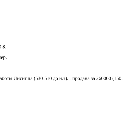
 $.
ер.
боты Лисиппа (530-510 до н.э). - продана за 260000 (150-