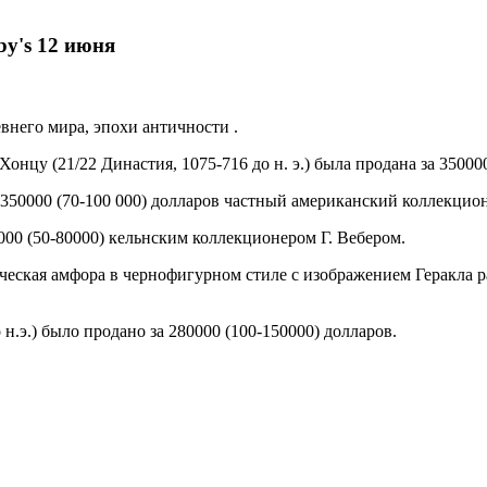
eby's 12 июня
него мира, эпохи античности .
онцу (21/22 Династия, 1075-716 до н. э.) была продана за 350000
 350000 (70-100 000) долларов частный американский коллекцион
000 (50-80000) кельнским коллекционером Г. Вебером.
ическая амфора в чернофигурном стиле с изображением Геракла ра
н.э.) было продано за 280000 (100-150000) долларов.