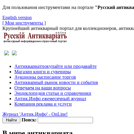
Для пользования инструментами на портале
"Русский антикв
English version
[ Мои инструменты ]
Крупнейший антикварный портал для коллекционеров, антиква
Антиквариат
покупайте или продавайте
Магазин
книги и сувениры
Аукционы
расписание торгов
Антикварный рынок
новости и события
Отвечаем
на ваши вопросы
Энциклопедия
статьи и справочники
Антик.Инфо
ежемесячный журнал
Компания
реклама и услуги
Журнал 'Антик.Инфо' - OnLine!
Поиск:
В мире антиквариата