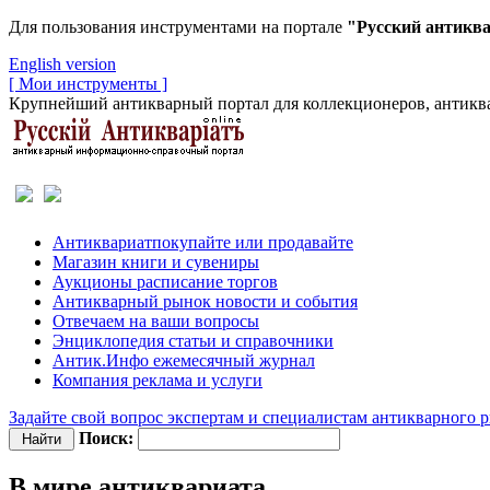
Для пользования инструментами на портале
"Русский антикв
English version
[ Мои инструменты ]
Крупнейший антикварный портал для коллекционеров, антиква
Антиквариат
покупайте или продавайте
Магазин
книги и сувениры
Аукционы
расписание торгов
Антикварный рынок
новости и события
Отвечаем
на ваши вопросы
Энциклопедия
статьи и справочники
Антик.Инфо
ежемесячный журнал
Компания
реклама и услуги
Задайте свой вопрос экспертам и специалистам антикварного 
Поиск:
В мире антиквариата