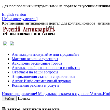
Для пользования инструментами на портале
"Русский антикв
English version
[ Мои инструменты ]
Крупнейший антикварный портал для коллекционеров, антиква
Антиквариат
покупайте или продавайте
Магазин
книги и сувениры
Аукционы
расписание торгов
Антикварный рынок
новости и события
Отвечаем
на ваши вопросы
Энциклопедия
статьи и справочники
Антик.Инфо
ежемесячный журнал
Компания
реклама и услуги
Новое предложение! Модульная реклама в журнале 'Антик.Инф
Поиск:
В мире антиквариата