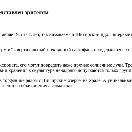
дставлен зрителям
ставляет 9,5 тыс. лет, так называемый Шигирский идол, впервые
ермос" - вертикальный стеклянный саркофаг - и содержится в сп
кспоната, его могут повредить даже прямые солнечные лучи. Тр
ий хранения к скульптуре ненадолго допускаются только группы
в торфянике рядом с Шигирским озером на Урале. А уникальный 
ственного объединения автоматики.