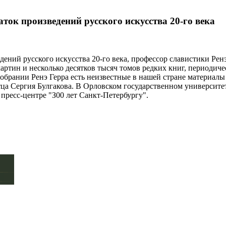
ток произведений русского искусства 20-го века
ний русского искусства 20-го века, профессор славистики Ренэ 
артин и несколько десятков тысяч томов редких книг, периоди
обрании Ренэ Герра есть неизвестные в нашей стране материалы
тца Сергия Булгакова. В Орловском государственном университе
пресс-центре "З00 лет Санкт-Петербургу".