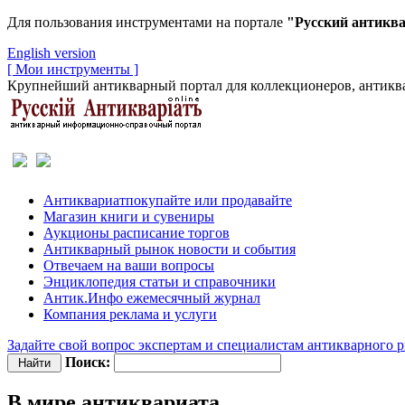
Для пользования инструментами на портале
"Русский антикв
English version
[ Мои инструменты ]
Крупнейший антикварный портал для коллекционеров, антиква
Антиквариат
покупайте или продавайте
Магазин
книги и сувениры
Аукционы
расписание торгов
Антикварный рынок
новости и события
Отвечаем
на ваши вопросы
Энциклопедия
статьи и справочники
Антик.Инфо
ежемесячный журнал
Компания
реклама и услуги
Задайте свой вопрос экспертам и специалистам антикварного 
Поиск:
В мире антиквариата