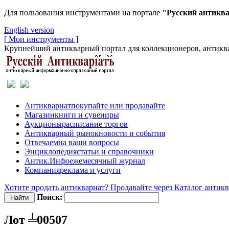
Для пользования инструментами на портале
"Русский антикв
English version
[ Мои инструменты ]
Крупнейший антикварный портал для коллекционеров, антиква
Антиквариат
покупайте или продавайте
Магазин
книги и сувениры
Аукционы
расписание торгов
Антикварный рынок
новости и события
Отвечаем
на ваши вопросы
Энциклопедия
статьи и справочники
Антик.Инфо
ежемесячный журнал
Компания
реклама и услуги
Хотите продать антиквариат? Продавайте через Каталог антик
Поиск:
Лот ╧00507