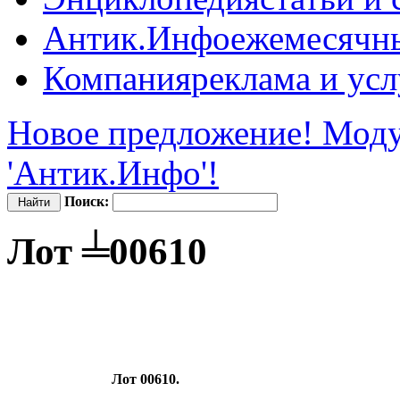
Антик.Инфо
ежемесячн
Компания
реклама и усл
Новое предложение! Моду
'Антик.Инфо'!
Поиск:
Лот ╧00610
Лот 00610.