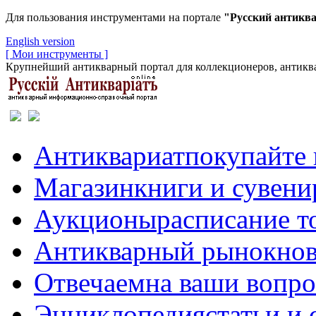
Для пользования инструментами на портале
"Русский антикв
English version
[ Мои инструменты ]
Крупнейший антикварный портал для коллекционеров, антиква
Антиквариат
покупайте 
Магазин
книги и сувен
Аукционы
расписание т
Антикварный рынок
нов
Отвечаем
на ваши вопр
Энциклопедия
статьи и