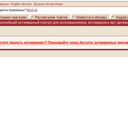
лавную
English Version
Журнал Антик.Инфо
арегистрированы? [
Войти
]
тернет-магазин
Расписание торгов
Новости и обзоры
Задай 
рупнейший антикварный портал для коллекционеров, антикваров и арт-дилеро
отите продать антиквариат? Продавайте через Каталог антикварных предм