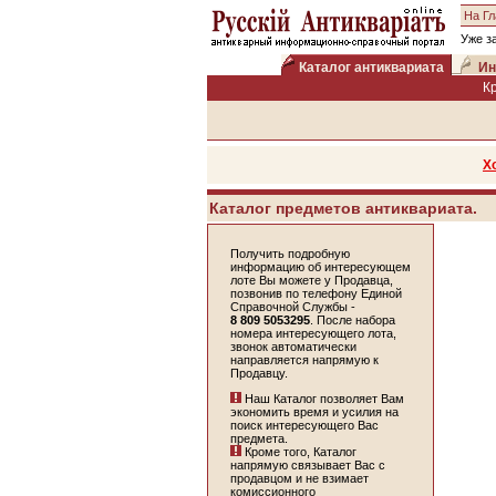
На Г
Уже з
Каталог антиквариата
Ин
К
Х
Каталог предметов антиквариата.
Получить подробную
информацию об интересующем
лоте Вы можете у Продавца,
позвонив по телефону Единой
Справочной Службы -
8 809 5053295
. После набора
номера интересующего лота,
звонок автоматически
направляется напрямую к
Продавцу.
Наш Каталог позволяет Вам
экономить время и усилия на
поиск интересующего Вас
предмета.
Кроме того, Каталог
напрямую связывает Вас с
продавцом и не взимает
комиссионного