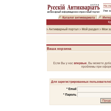
На гл
Уже з
Каталог антиквариата
Интер
К
Антикварный портал
Мой раздел
Мои з
Ваша корзина
Если Вы у нас
впервые
, Вы можете доба
проблемы при оформ
Для зарегистрированных пользователе
* Email
* Пароль