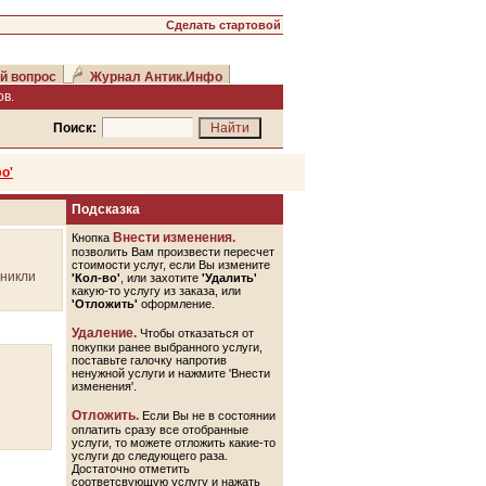
Сделать стартовой
й вопрос
Журнал Антик.Инфо
в.
Поиск:
о'
Подсказка
Внести изменения.
Кнопка
позволить Вам произвести пересчет
стоимости услуг, если Вы измените
зникли
'Кол-во'
, или захотите
'Удалить'
какую-то услугу из заказа, или
'Отложить'
оформление.
Удаление.
Чтобы отказаться от
покупки ранее выбранного услуги,
поставьте галочку напротив
ненужной услуги и нажмите 'Внести
изменения'.
Отложить.
Если Вы не в состоянии
оплатить сразу все отобранные
услуги, то можете отложить какие-то
услуги до следующего раза.
Достаточно отметить
соответсвующую услугу и нажать