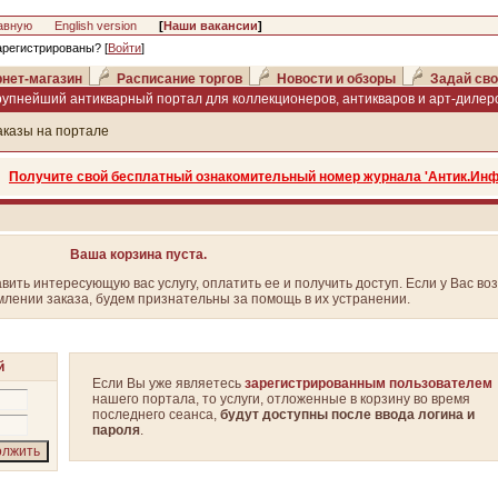
авную
English version
[
Наши вакансии
]
арегистрированы? [
Войти
]
нет-магазин
Расписание торгов
Новости и обзоры
Задай сво
рупнейший антикварный портал для коллекционеров, антикваров и арт-дилеро
аказы на портале
Получите свой бесплатный ознакомительный номер журнала 'Антик.Инф
Ваша корзина пуста.
вить интересующую вас услугу, оплатить ее и получить доступ. Если у Вас во
лении заказа, будем признательны за помощь в их устранении.
й
Если Вы уже являетесь
зарегистрированным пользователем
нашего портала, то услуги, отложенные в корзину во время
последнего сеанса,
будут доступны после ввода логина и
пароля
.