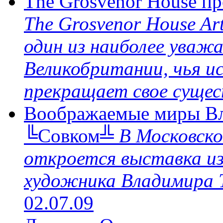
The Grosvenor House пр
The Grosvenor House Ar
один из наиболее уваж
Великобритании, чья и
прекращает свое сущес
Воображаемые миры Вл
╚Совком╩
В Московско
откроется выставка из
художника Владимира
02.07.09