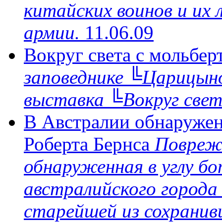
китайских воинов и их
армии.
11.06.09
Вокруг света с мольбе
заповеднике ╚Царицын
выставка ╚Вокруг све
В Австралии обнаруже
Роберта Бернса
Поврежд
обнаруженная в углу бо
австралийского города
старейшей из сохранив