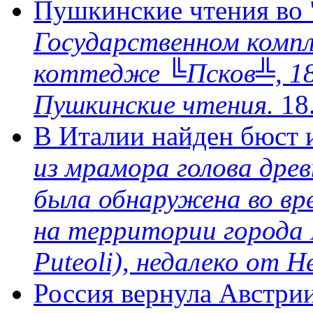
Пушкинские чтения во 
Государственном компл
коттедже ╚Псков╩, 18
Пушкинские чтения.
18
В Италии найден бюст 
из мрамора голова дре
была обнаружена во вр
на территории города П
Puteoli), недалеко от Н
Россия вернула Австри