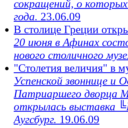
сокращений, о которых
года.
23.06.09
В столице Греции отк
20 июня в Афинах сос
нового столичного музе
"Столетия величия" в 
Успенской звоннице и 
Патриаршего дворца М
открылась выставка ╚
Аугсбург.
19.06.09