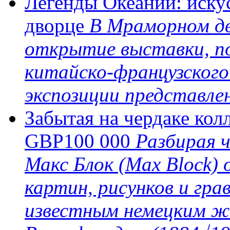
Легенды Океании: иску
дворце
В Мраморном дв
открытие выставки, п
китайско-французского
экспозиции представле
Забытая на чердаке кол
GBP100 000
Разбирая ч
Макс Блок (Max Block)
картин, рисунков и гра
известным немецким ж