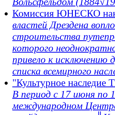
Вольсфельдом (1884√19
Комиссия ЮНЕСКО нак
властей Дрездена вопл
строительства путепро
которого неоднократ
привело к исключению д
списка всемирного насл
"Культурное наследие Т
В период с 17 июня по 
международном Центре-