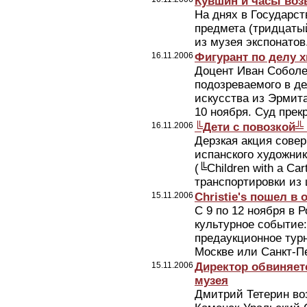
Кувшин и часы во
На днях в Государс
предмета (тридцаты
из музея экспонатов
16.11.2006
Фигурант по делу 
Доцент Иван Соболе
подозреваемого в д
искусства из Эрмита
10 ноября. Суд прек
16.11.2006
╚Дети с повозкой╩
Дерзкая акция сове
испанского художни
(╚Children with a C
транспортировки из 
15.11.2006
Christie's пошел в 
С 9 по 12 ноября в 
культурное событие:
предаукционное турн
Москве или Санкт-Пе
15.11.2006
Директор обвиняетс
музея
Дмитрий Тетерин во