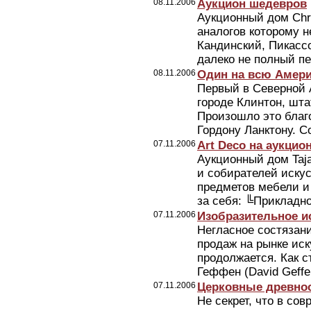
08.11.2006
Аукцион шедевров
Аукционный дом Chri
аналогов которому не
Кандинский, Пикассо
далеко не полный пе
08.11.2006
Один на всю Амер
Первый в Северной 
городе Клинтон, шта
Произошло это благ
Гордону Ланктону. С
07.11.2006
Art Deco на аукцион
Аукционный дом Taj
и собирателей иску
предметов мебели и 
за себя: ╚Прикладно
07.11.2006
Изобразительное и
Негласное состязан
продаж на рынке иск
продолжается. Как 
Геффен (David Geffen
07.11.2006
Церковные древнос
Не секрет, что в со