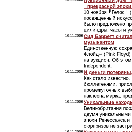
Аукционный дом ╚
╚прекрасной эпохи
10 ноября ╚Гелос╩ (
посвященный искусс
было предложено пр
цилиндры, часы и ук
16.11.2006
Сид Барретт счита
музыкантом
Единственную сохра
Флойд╩ (Pink Floyd)
на аукцион. Об этом
Independent.
16.11.2006
И деньги потеряны,
Как стало известно,
бюллетенями, присл
промежуточных выбо
наклеена марка, пр
16.11.2006
Уникальные наход
Великобритания пор
двумя уникальными 
эпохи Ренессанса и п
сюрпризов не застрах
16.11.2006