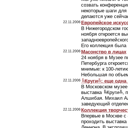
созвать конференци
некоторые шаги для
делаются уже сейчас
22.11.2006
Европейское искус
В Нижегородском го
ноября откроется в
западноевропейского
Его коллекция была 
22.11.2006
Масонство в лицах
24 ноября в Музее п
Петербурга откроет
мнимые: к 100-лети
Небольшая по объему
22.11.2006
╚Круги╩: еще одна
В Московском музее
выставка ╚Круги╩,
Алшибая. Михаил Ал
заведующий отделен
22.11.2006
Коллекция творчес
Впервые в Москве с 
проходить выставка
Леннона. В экспози