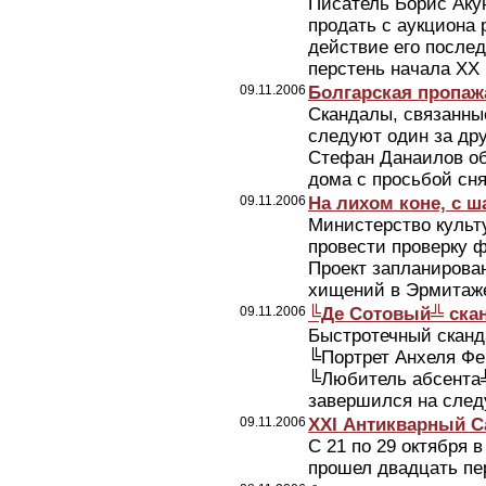
Писатель Борис Аку
продать с аукциона 
действие его после
перстень начала ХХ 
09.11.2006
Болгарская пропаж
Скандалы, связанные
следуют один за др
Стефан Данаилов об
дома с просьбой снят
09.11.2006
На лихом коне, с 
Министерство культ
провести проверку 
Проект запланирован
хищений в Эрмитаж
09.11.2006
╚Де Сотовый╩ ска
Быстротечный сканд
╚Портрет Анхеля Фе
╚Любитель абсента╩
завершился на след
09.11.2006
XXI Антикварный С
С 21 по 29 октября 
прошел двадцать пе