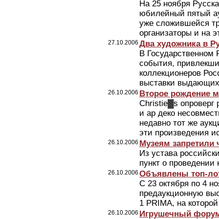
На 25 ноября Русска
юбилейный пятый ау
уже сложившейся тр
организаторы и на э
27.10.2006
Два художника в Р
В Государственном 
события, привлекш
коллекционеров Рос
выставки выдающихс
26.10.2006
Второе рождение 
Christie▓s опроверг
и ар деко несовмес
недавно тот же аук
эти произведения ис
26.10.2006
Музеям запретили 
Из устава российск
пункт о проведении
26.10.2006
Объявлены топ-ло
С 23 октября по 4 
предаукционную выс
1 PRIMA, на которой
26.10.2006
Игрушечный фору