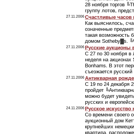
28 ноября торгов ╚Th
группу лотов, предс
27.11.2006
Счастливые часов
Как выяснилось, сч
означенные предметы
такая возможность 
домом Sotheby▓s. ╚Ч
27.11.2006
Русские аукционы 
С 27 по 30 ноября в
неделя на акционах S
Bonhams. В этот пе
съезжается русский 
27.11.2006
Антикварная рожде
С 19 по 24 декабря 
пройдет ╚Антикварн
можно будет увидет
русских и европейск
24.11.2006
Русское искусство 
Сo времени своего ос
аукционный дом Кетт
крупнейших немецких
квартира, расположе