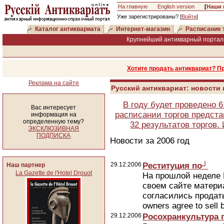
На главную
English version
[
Наши 
Уже зарегистрированы? [
Войти
]
Каталог антиквариата
Интернет-магазин
Расписание 
Крупнейший антикварный портал 
Хотите продать антиквариат? П
Реклама на сайте
Русский антиквариат: новости
В году будет проведено 
Вас интересует
расписании торгов предста
информация на
определенную тему?
32 результатов торгов
ЭКСКЛЮЗИВНАЯ
ПОДПИСКА
Новости за 2006 год
29.12.2006
Реституция по┘
Наш партнер
La Gazette de l'Hotel Drouot
На прошлой неделе 
своем сайте матери
согласились продат
owners agree to sell b
29.12.2006
Росохранкультура 