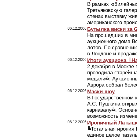
В рамках юбилейны
Третьяковскую гале
стенах выставку жи
американского прои
06.12.2006
Бутылка виски за 
На прошедших в мин
аукционного дома B
лотов. По сравнени
в Лондоне и продаже
06.12.2006
Итоги аукциона ╚Н
2 декабря в Москве
проводила старейш
медали╩. Аукционны
Аврора собрал более
06.12.2006
Маски-шоу
В Государственном 
А.С. Пушкина откры
карнавалу╩. Основн
возможность измене
06.12.2006
Ироничный Латыш
╚Тотальная ирония 
единое целое паззлы