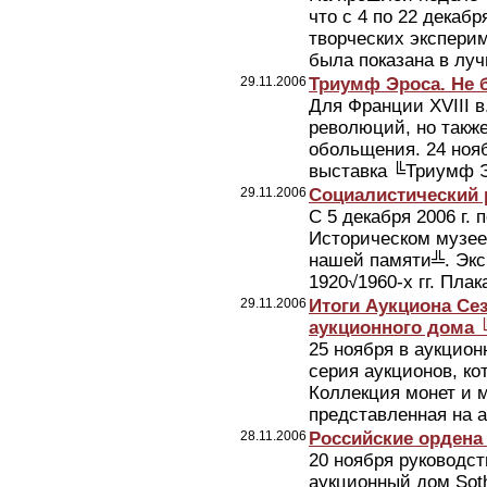
что с 4 по 22 декаб
творческих экспери
была показана в луч
29.11.2006
Триумф Эроса. Не 
Для Франции XVIII в
революций, но также
обольщения. 24 ноя
выставка ╚Триумф Эр
29.11.2006
Социалистический 
С 5 декабря 2006 г. 
Историческом музее
нашей памяти╩. Экс
1920√1960-х гг. Плак
29.11.2006
Итоги Аукциона Се
аукционного дома 
25 ноября в аукцио
серия аукционов, ко
Коллекция монет и м
представленная на а
28.11.2006
Российские ордена 
20 ноября руководс
аукционный дом Sot