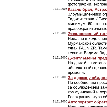
фотографии, экспона
21.11.2006
Казань брал, Астр
Злоумышленники огр
Таджикистана √ Гисс
минимум, 60 экспон
правоохранительные
21.11.2006
Эксклюзивный тяг
Недавно в ходе спец
Мурманской области
тягач FAUN ZR. Та
техники Вадима Зад
21.11.2006
Джентльмены пред
На днях был установ
абсолютный) ценово
времени.
21.11.2006
За державу обидно
По сообщению пресс
за соблюдением зак
коммуникаций и охра
Росохранкультура об
21.11.2006
Автопортрет обрете
Наследие художника