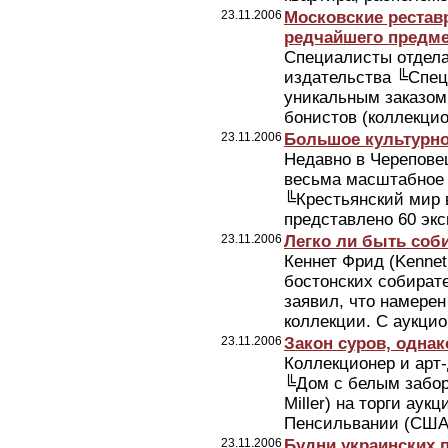
23.11.2006
Московские рестав
редчайшего предме
Специалисты отдела
издательства ╚Спец
уникальным заказом
бонистов (коллекцио
23.11.2006
Большое культурно
Недавно в Черепове
весьма масштабное 
╚Крестьянский мир в
представлено 60 эксп
23.11.2006
Легко ли быть соб
Кеннет Фрид (Kennet
бостонских собирате
заявил, что намере
коллекции. С аукцио
23.11.2006
Закон суров, одна
Коллекционер и арт
╚Дом с белым забор
Miller) на торги аук
Пенсильвании (США),
23.11.2006
Будни украинских 