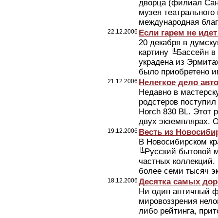
дворца (филиал Сан
музея театрального
международная благ
22.12.2006
Если гарем не идет
20 декабря в думск
картину ╚Бассейн в
украдена из Эрмитажа
было приобретено и
21.12.2006
Нелегкое дело авт
Недавно в мастерск
родстеров поступил
Horch 830 BL. Этот 
двух экземплярах. О
19.12.2006
Весть из Новосиби
В Новосибирском кр
╚Русский бытовой м
частных коллекций.
более семи тысяч эк
18.12.2006
Десятка самых дор
Ни один античный ф
мировоззрения нело
либо рейтинга, при