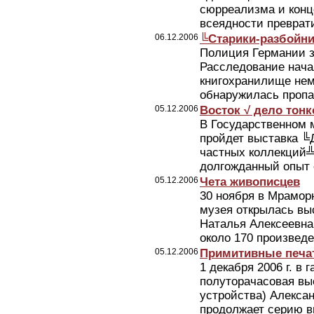
сюрреализма и конц
всеядности преврати
06.12.2006
╚Старики-разбойн
Полиция Германии з
Расследование начал
книгохранилище нем
обнаружилась пропа
05.12.2006
Восток √ дело тонк
В Государственном м
пройдет выставка ╚
частных коллекций╩
долгожданный опыт с
05.12.2006
Чета живописцев
30 ноября в Мрамор
музея открылась вы
Наталья Алексеевна
около 170 произведе
05.12.2006
Примитивные печа
1 декабря 2006 г. в 
полуторачасовая вы
устройства) Алекса
продолжает серию в