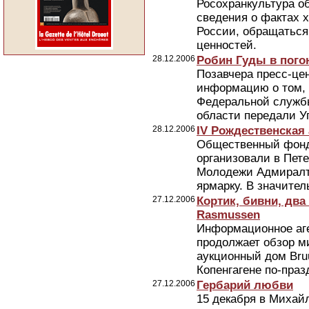
Росохранкультура об
сведения о фактах 
России, обращаться
ценностей.
28.12.2006
Робин Гуды в погон
Позавчера пресс-це
информацию о том, 
Федеральной службы
области передали У
28.12.2006
IV Рождественская 
Общественный фонд
организовали в Пете
Молодежи Адмиралте
ярмарку. В значител
27.12.2006
Кортик, бивни, два
Rasmussen
Информационное аг
продолжает обзор м
аукционный дом Bru
Копенгагене по-праз
27.12.2006
Гербарий любви
15 декабря в Михай