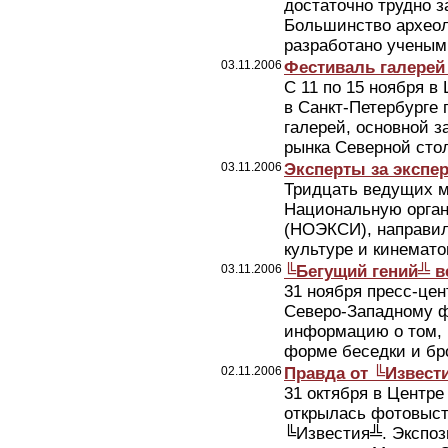
достаточно трудно 
Большинство археол
разработано учеными
03.11.2006
Фестиваль галерей
С 11 по 15 ноября 
в Санкт-Петербурге 
галерей, основной з
рынка Северной сто
03.11.2006
Эксперты за экспер
Тридцать ведущих м
Национальную орган
(НОЭКСИ), направил
культуре и кинемат
03.11.2006
╚Бегущий гений╩ в
31 ноября пресс-це
Северо-Западному ф
информацию о том, 
форме беседки и бро
02.11.2006
Правда от ╚Извест
31 октября в Центре
открылась фотовыста
╚Известия╩. Экспоз