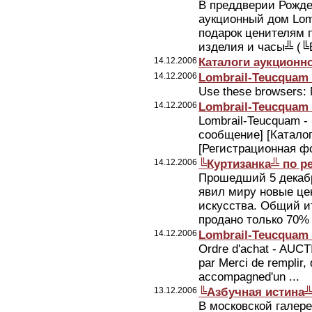
В преддверии Рожде
аукционный дом Lom
подарок ценителям 
изделия и часы╩ (╚Bi
14.12.2006
Каталоги аукционн
14.12.2006
Lombrail-Teucquam 
Use these browsers: 
14.12.2006
Lombrail-Teucquam 
Lombrail-Teucquam -
сообщение] [Каталог
[Регистрационная фо
14.12.2006
╚Куртизанка╩ по р
Прошедший 5 декабр
явил миру новые це
искусства. Общий ит
продано только 70% в
14.12.2006
Lombrail-Teucquam 
Ordre d'achat - AUCT
par Merci de remplir, 
accompagned'un ...
13.12.2006
╚Азбучная истина
В московской галер