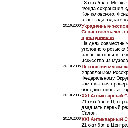
13 октября в Москве
Фонда сохранения к
Кончаловского. Фонд
этого года, однако в
20.10.2006
Украденные экспон
Севастопольского 
преступников
На днях совместным
уголовного розыска 
члены которой в те
искусства из музеев 
20.10.2006
Псковский музей-з
Управлением Росохр
Федеральному Округу
комплексная проверк
объединенного истор
20.10.2006
XXI Антикварный 
21 октября в Центр
двадцать первый ра
Салон.
20.10.2006
XXI Антикварный 
21 октября в Центр