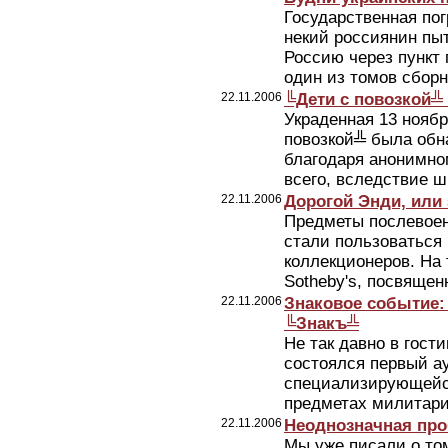
Государственная по
некий россиянин пы
Россию через пункт 
один из томов сборн
22.11.2006
╚Дети с повозкой╩ 
Украденная 13 ноябр
повозкой╩ была обн
благодаря анонимно
всего, вследствие ш
22.11.2006
Дорогой Энди, или 
Предметы послевоен
стали пользоваться
коллекционеров. На 
Sotheby's, посвящен
22.11.2006
Знаковое событие:
╚Знакъ╩
Не так давно в гости
состоялся первый а
специализирующейся
предметах милитарик
22.11.2006
Неоднозначная про
Мы уже писали о том