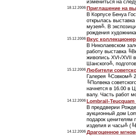
измениться на след
18.12.2006
Приглашение на вы
В Корпусе Бенуа Гос
открылась выставка
музея╩. В экспозиц
рождения художника,
15.12.2006
Вкус коллекционер
В Николаевском зал
работу выставка ╚В
живопись XVI√XVII в
Шанского╩, подготов
15.12.2006
Любители советско
Галерея ╚Совком╩ 23
╚Полвека советского
начнется в 16.00 в
валу. Часть работ мо
14.12.2006
Lombrail-Teucquam 
В преддверии Рожде
аукционный дом Lom
подарок ценителям 
изделия и часы╩ (╚Bi
14.12.2006
Драгоценное мгнов