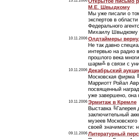
13.11.2006
Открытое письмо р
М.Е. Швыдкому
Мы уже писали о то
экспертов в област
Федерального агентс
Михаилу Швыдкому п
10.11.2006
Олдтаймеры вернул
Не так давно специа
интервью на радио в
прошлого века мног
шарм╩ в связи с уни
10.11.2006
Декабрьский аукци
Московская фирма ╚
Марриотт Ройал Авр
посвященный наград
уже завершено, она 
10.11.2006
Эрмитаж в Кремле
Выставка ╚Галерея 
заключительный акк
музеев Московского
своей значимости: н
09.11.2006
Литературный перс