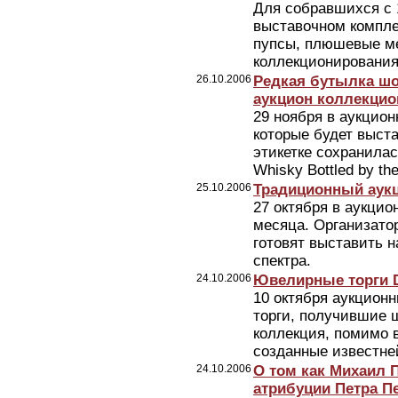
Для собравшихся с 1
выставочном комплек
пупсы, плюшевые м
коллекционирования,
26.10.2006
Редкая бутылка шо
аукцион коллекци
29 ноября в аукцион
которые будет выста
этикетке сохранилас
Whisky Bottled by the 
25.10.2006
Традиционный аукц
27 октября в аукци
месяца. Организато
готовят выставить н
спектра.
24.10.2006
Ювелирные торги D
10 октября аукцион
торги, получившие 
коллекция, помимо в
созданные известне
24.10.2006
О том как Михаил 
атрибуции Петра П