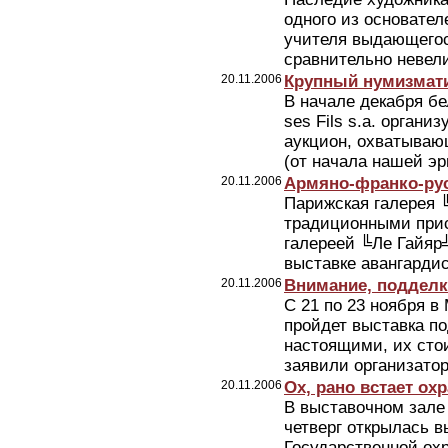
одного из основател
учителя выдающегос
сравнительно невели
20.11.2006
Крупный нумизмат
В начале декабря б
ses Fils s.a. орган
аукцион, охватыва
(от начала нашей эры
20.11.2006
Армяно-франко-рус
Парижская галерея 
традиционными прис
галереей ╚Ле Гайяр
выставке авангардис
20.11.2006
Внимание, подделк
С 21 по 23 ноября в
пройдет выставка п
настоящими, их сто
заявили организато
20.11.2006
Ох, рано встает ох
В выставочном зале
четверг открылась в
Государственной ох