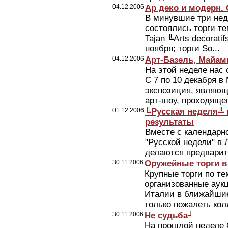
04.12.2006
Ар деко и модерн.
В минувшие три нед
состоялись торги те
Tajan ╚Аrts decorati
ноября; торги So...
04.12.2006
Арт-Базель, Майам
На этой неделе нас 
С 7 по 10 декабря 
экспозиция, являю
арт-шоу, проходящего
01.12.2006
╚Русская неделя╩ 
результаты
Вместе с календарн
"Русской недели" в 
делаются предвари
30.11.2006
Оружейные торги в
Крупные торги по те
организованные аук
Италии в ближайшие
только пожалеть колл
30.11.2006
Не судьба┘
На прошлой неделе 