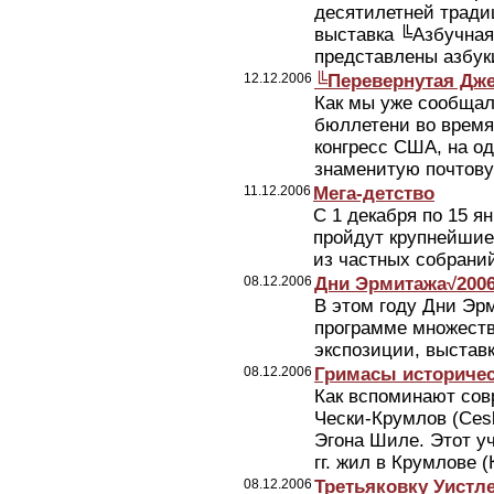
десятилетней тради
выставка ╚Азбучная
представлены азбуки
12.12.2006
╚Перевернутая Дж
Как мы уже сообщал
бюллетени во время
конгресс США, на о
знаменитую почтову
11.12.2006
Мега-детство
С 1 декабря по 15 я
пройдут крупнейшие
из частных собрани
08.12.2006
Дни Эрмитажа√200
В этом году Дни Эрм
программе множеств
экспозиции, выстав
08.12.2006
Гримасы историче
Как вспоминают сов
Чески-Крумлов (Ces
Эгона Шиле. Этот у
гг. жил в Крумлове (К
08.12.2006
Третьяковку Уистл