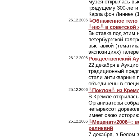
музея открылась вы
грядущему 300-лети
Карла фон Линнея (1
26.12.2006
╚Обнаженное тело 
╚ню╩ в советской 
Выставка под этим 
петербургской гале
выставкой (тематика
экспозициях) галере
26.12.2006
Рождественский Ау
22 декабря в Аукци
традиционный предп
стали антикварные п
объединены в специ
25.12.2006
╚Поклон╩ из Крем
В Кремле открылась
Организаторы собра
четырехсот доревол
имеет свою историю
25.12.2006
╚Меценат√2006╩: 
реликвий
7 декабря, в Белом