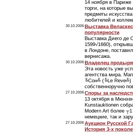
14 ноября в Париже 
торги, на которые в
предметы искусства
любителей и коллекц
30.10.2006
Выставка Веласкес
популярности
Выставка Диего де С
1599√1660), открыв
в Лондоне, поставил
вернисажа.
30.10.2006
Владелец продыря
Эта новость уже ус
агентства мира. Маг
╚Сон╩ (╚Le Reve╩) 
собственноручно пов
27.10.2006
Споры за наследств
13 октября в Мюнхе
Kunstauktionen собра
Modern Art более ┬1
немецкие, так и зар
27.10.2006
Аукцион Русской Г
История 3-х покол