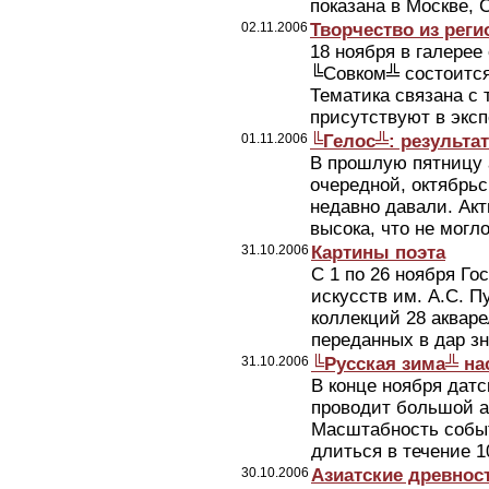
показана в Москве, 
02.11.2006
Творчество из реги
18 ноября в галерее
╚Совком╩ состоится
Тематика связана с 
присутствуют в эксп
01.11.2006
╚Гелос╩: результа
В прошлую пятницу 
очередной, октябрьс
недавно давали. Ак
высока, что не могло
31.10.2006
Картины поэта
С 1 по 26 ноября Г
искусств им. А.С. 
коллекций 28 аквар
переданных в дар з
31.10.2006
╚Русская зима╩ на
В конце ноября дат
проводит большой а
Масштабность событ
длиться в течение 10
30.10.2006
Азиатские древност