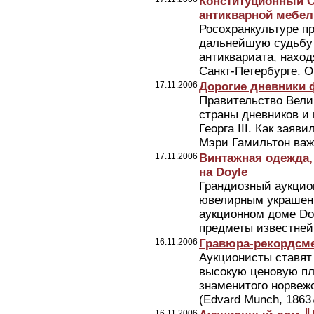
Конституционный С
антикварной мебел
Росохранкультуре п
дальнейшую судьбу 
антиквариата, нахо
Санкт-Петербурге. О
17.11.2006
Дорогие дневники
Правительство Вели
страны дневников и
Георга III. Как зая
Мэри Гамильтон важ
17.11.2006
Винтажная одежда,
на Doyle
Грандиозный аукцио
ювелирным украшени
аукционном доме Doy
предметы известнейш
16.11.2006
Гравюра-рекордсм
Аукционисты ставят 
высокую ценовую пл
знаменитого норвеж
(Edvard Munch, 1863√
16.11.2006