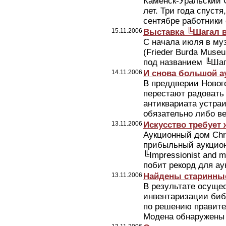
Каменск-Уральский 
лет. Три года спустя
сентябре работники 
15.11.2006
Выставка ╚Шагал в
С начала июля в му
(Frieder Burda Muse
под названием ╚Шаг
14.11.2006
И снова большой а
В преддверии Новог
перестают радовать
антиквариата устра
обязательно либо в
13.11.2006
Искусство требует
Аукционный дом Chri
прибыльный аукцион 
╚Impressionist and 
побит рекорд для ау
13.11.2006
Найдены старинны
В результате осуще
инвентаризации биб
по решению правите
Модена обнаружены 