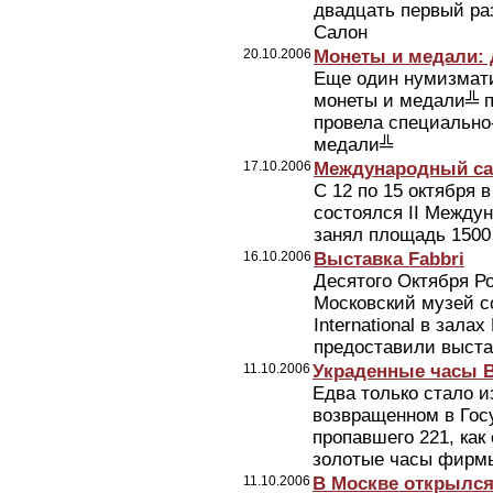
двадцать первый ра
Салон
20.10.2006
Монеты и медали: 
Еще один нумизмати
монеты и медали╩ п
провела специальн
медали╩
17.10.2006
Международный са
С 12 по 15 октября 
состоялся II Междун
занял площадь 1500 
16.10.2006
Выставка Fabbri
Десятого Октября Р
Московский музей с
International в зала
предоставили выста
11.10.2006
Украденные часы 
Едва только стало и
возвращенном в Гос
пропавшего 221, ка
золотые часы фирмы 
11.10.2006
В Москве открылс