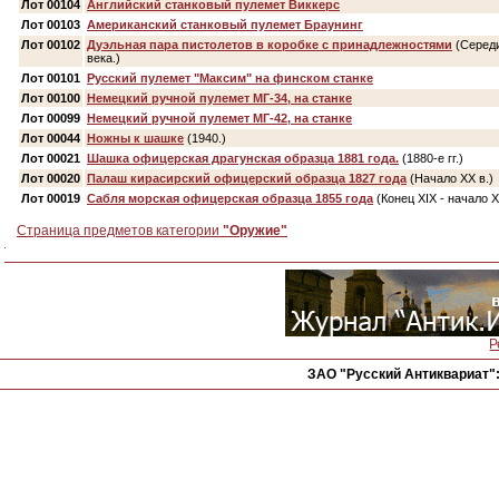
Лот 00104
Английский станковый пулемет Виккерс
Лот 00103
Американский станковый пулемет Браунинг
Лот 00102
Дуэльная пара пистолетов в коробке с принадлежностями
(Середи
века.)
Лот 00101
Русский пулемет "Максим" на финском станке
Лот 00100
Немецкий ручной пулемет МГ-34, на станке
Лот 00099
Немецкий ручной пулемет МГ-42, на станке
Лот 00044
Ножны к шашке
(1940.)
Лот 00021
Шашка офицерская драгунская образца 1881 года.
(1880-е гг.)
Лот 00020
Палаш кирасирский офицерский образца 1827 года
(Начало ХХ в.)
Лот 00019
Сабля морская офицерская образца 1855 года
(Конец ХIХ - начало Х
Страница предметов категории
"Оружие"
Р
ЗАО "Русский Антиквариат"