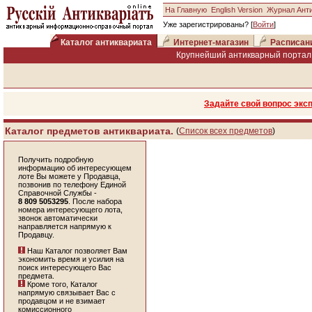
На Главную
English Version
Журнал Ант
Уже зарегистрированы? [
Войти
]
Каталог антиквариата
Интернет-магазин
Расписан
Крупнейший антикварный портал 
Задайте свой вопрос экс
Каталог предметов антиквариата.
(
Список всех предметов
)
Получить подробную
информацию об интересующем
лоте Вы можете у Продавца,
позвонив по телефону Единой
Справочной Службы -
8 809 5053295
. После набора
номера интересующего лота,
звонок автоматически
направляется напрямую к
Продавцу.
Наш Каталог позволяет Вам
экономить время и усилия на
поиск интересующего Вас
предмета.
Кроме того, Каталог
напрямую связывает Вас с
продавцом и не взимает
комиссионного