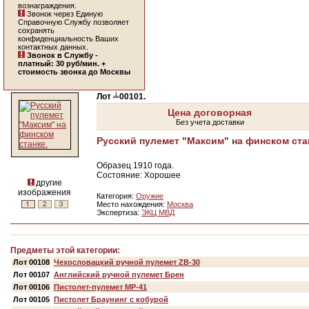
вознаграждения.
Звонок через Единую
Справочную Службу позволяет
сохранять
конфиденциальность Ваших
контактных данных.
Звонок в Службу -
платный: 30 руб/мин. +
стоимость звонка до Москвы
Лот ╧00101.
Цена договорная
Без учета доставки
Русский пулемет "Максим" на финском ста
Образец 1910 года.
Состояние: Хорошее
другие
изображения
Категория:
Оружие
Место нахождения:
Москва
Экспертиза:
ЭКЦ МВД
Предметы этой категории:
Лот 00108
Чехословацкий ручной пулемет ZB-30
Лот 00107
Английский ручной пулемет Брен
Лот 00106
Пистолет-пулемет МР-41
Лот 00105
Пистолет Браунинг с кобурой