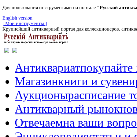
Для пользования инструментами на портале
"Русский антикв
English version
[ Мои инструменты ]
Крупнейший антикварный портал для коллекционеров, антиква
Антиквариат
покупайте 
Магазин
книги и сувен
Аукционы
расписание т
Антикварный рынок
нов
Отвечаем
на ваши вопр
Энциклопедия
статьи и