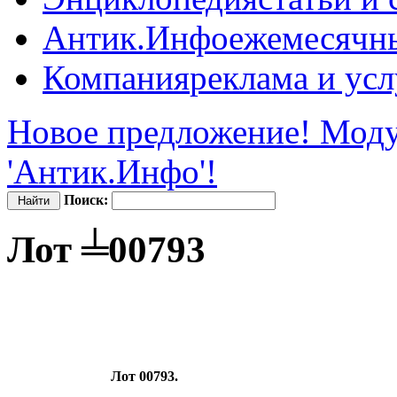
Антик.Инфо
ежемесячн
Компания
реклама и усл
Новое предложение! Моду
'Антик.Инфо'!
Поиск:
Лот ╧00793
Лот 00793.