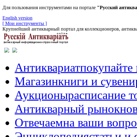
Для пользования инструментами на портале
"Русский антикв
English version
[ Мои инструменты ]
Крупнейший антикварный портал для коллекционеров, антиква
Антиквариат
покупайте 
Магазин
книги и сувен
Аукционы
расписание т
Антикварный рынок
нов
Отвечаем
на ваши вопр
Энциклопедия
статьи и