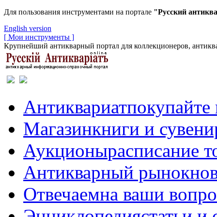
Для пользования инструментами на портале
"Русский антикв
English version
[ Мои инструменты ]
Крупнейший антикварный портал для коллекционеров, антиква
Антиквариат
покупайте 
Магазин
книги и сувен
Аукционы
расписание т
Антикварный рынок
нов
Отвечаем
на ваши вопр
Энциклопедия
статьи и