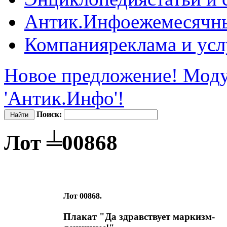
Антик.Инфо
ежемесячн
Компания
реклама и усл
Новое предложение! Моду
'Антик.Инфо'!
Поиск:
Лот ╧00868
Лот 00868.
Плакат "Да здравствует маркизм-