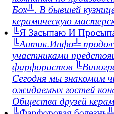
Бох╩. В бывшей кузнице
керамическую мастерску
╚Я Засыпаю И Просып
╚Антик.Инфо╩ продолж
участниками предстоя
фарфористов ╚Виногра
Сегодня мы знакомим ч
ожидаемых гостей кон
Общества друзей керами
╚Фарфоровая болезнь╩