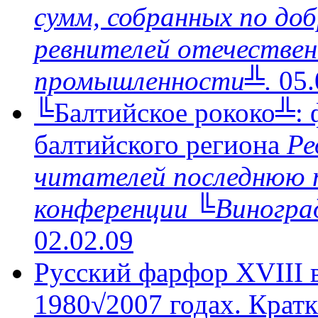
сумм, собранных по доб
ревнителей отечестве
промышленности╩.
05.
╚Балтийское рококо╩: ф
балтийского региона
Ре
читателей последнюю 
конференции ╚Виноград
02.02.09
Русский фарфор XVIII в
1980√2007 годах. Крат