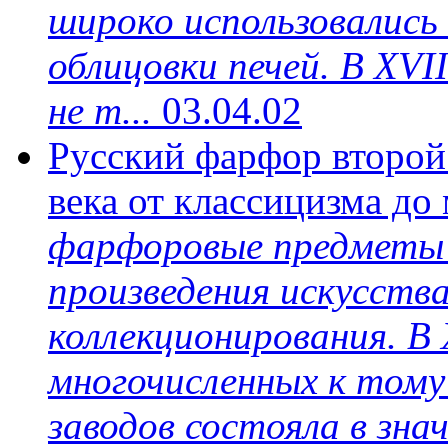
широко использовались 
облицовки печей. В XVI
не т...
03.04.02
Русский фарфор второй
века от классицизма до
фарфоровые предметы о
произведения искусств
коллекционирования. В 
многочисленных к том
заводов состояла в зна