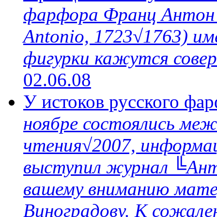
фарфора Франц Антон Б
Antonio, 1723√1763) и
фигурки кажутся сове
02.06.08
У истоков русского фа
ноябре состоялись меж
чтения√2007, информа
выступил журнал ╚Ант
вашему вниманию мате
Виноградову. К сожален