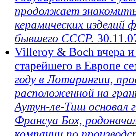
продолжает знакомить
керамических изделий 
бывшего СССР.
30.11.0
Villeroy & Boch вчера и
старейшего в Европе с
году в Лотарингии, пр
расположенной на грани
Аутун-ле-Тиш основал 
Франсуа Бох, родонача
компании по производс