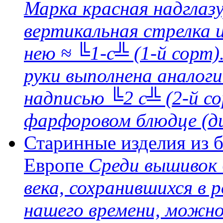
Марка красная надглаз
вертикальная стрелка и
нею ≈ ╚1-с╩ (1-й сорт)
руки выполнена аналоги
надписью ╚2 с╩ (2-й с
фарфоровом блюдце (ди
Старинные изделия из б
Европе
Среди вышивок 
века, сохранившихся в 
нашего времени, можн