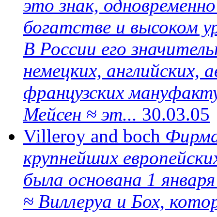
это знак, одновременн
богатстве и высоком ур
В России его значитель
немецких, английских, 
французских мануфакту
Мейсен ≈ эт...
30.03.05
Villeroy and boch
Фирма 
крупнейших европейски
была основана 1 января
≈ Виллеруа и Бох, кото