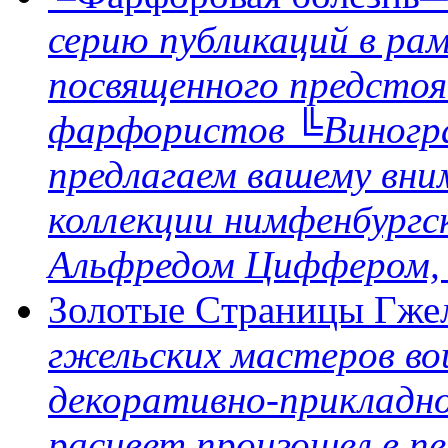
серию публикаций в ра
посвященного предсто
фарфористов ╚Виногра
предлагаем вашему вни
коллекции нимфенбург
Альфредом Циффером, 
Золотые Cтраницы Гже
гжельских мастеров во
декоративно-прикладно
расцвет произошел в п