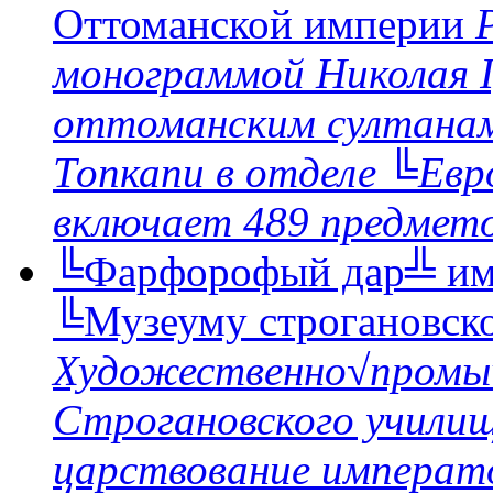
Oттоманской империи
монограммой Николая I
оттоманским султанам,
Топкапи в отделе ╚Евр
включает 489 предмет
╚Фарфорофый дар╩ имп
╚Музеуму строгановск
Художественно√промы
Строгановского училища
царствование императо