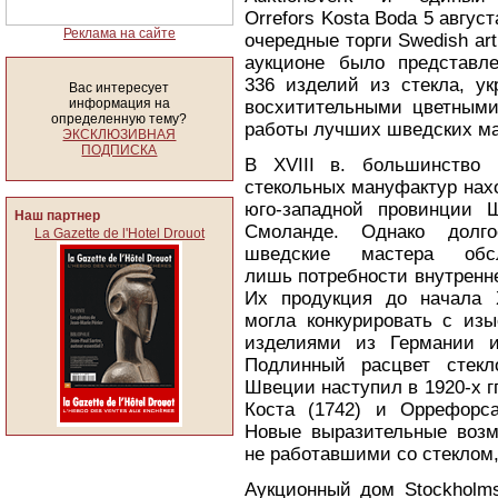
Orrefors Kosta Boda 5 авгус
Реклама на сайте
очередные торги Swedish art
аукционе было представле
336 изделий из стекла, у
Вас интересует
информация на
восхитительными цветными
определенную тему?
работы лучших шведских ма
ЭКСКЛЮЗИВНАЯ
ПОДПИСКА
В XVIII в. большинство 
стекольных мануфактур нах
юго-западной провинции 
Наш партнер
Смоланде. Однако долг
La Gazette de l'Hotel Drouot
шведские мастера обсл
лишь потребности внутренне
Их продукция до начала 
могла конкурировать с из
изделиями из Германии и
Подлинный расцвет стекл
Швеции наступил в 1920-х г
Коста (1742) и Оррефорса
Новые выразительные возм
не работавшими со стеклом
Аукционный дом Stockholms