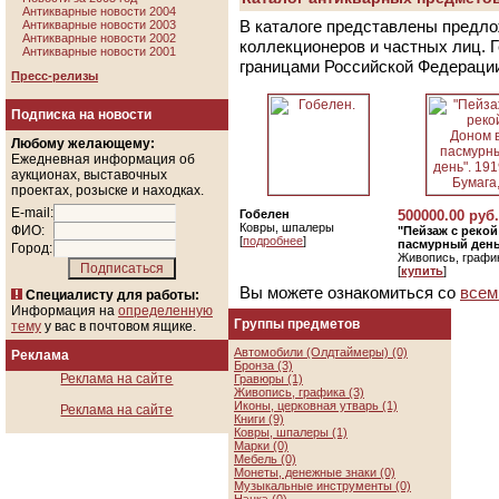
Антикварные новости 2004
В каталоге представлены предло
Антикварные новости 2003
Антикварные новости 2002
коллекционеров и частных лиц. 
Антикварные новости 2001
границами Российской Федераци
Пресс-релизы
Подписка на новости
Любому желающему:
Ежедневная информация об
аукционах, выставочных
проектах, розыске и находках.
E-mail:
Гобелен
500000.00 руб.
Ковры, шпалеры
ФИО:
"Пейзаж с реко
[
подробнее
]
пасмурный день"
Город:
Живопись, графи
[
купить
]
Вы можете ознакомиться со
всем
Специалисту для работы:
Информация на
определенную
Группы предметов
тему
у вас в почтовом ящике.
Автомобили (Олдтаймеры) (0)
Реклама
Бронза (3)
Реклама на сайте
Гравюры (1)
Живопись, графика (3)
Иконы, церковная утварь (1)
Реклама на сайте
Книги (9)
Ковры, шпалеры (1)
Марки (0)
Мебель (0)
Монеты, денежные знаки (0)
Музыкальные инструменты (0)