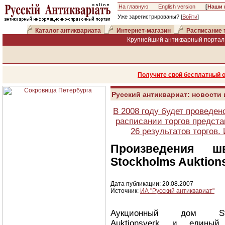
На главную
English version
[
Наши 
Уже зарегистрированы? [
Войти
]
Каталог антиквариата
Интернет-магазин
Расписание 
Крупнейший антикварный портал 
Получите свой бесплатный 
Русский антиквариат: новости
В 2008 году будет проведен
расписании торгов предста
26 результатов торгов
Произведения ш
Stockholms Auktion
Дата публикации: 20.08.2007
Источник:
ИА "Русский антиквариат"
Аукционный дом Sto
Auktionsverk и единый