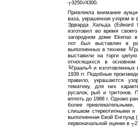
┬3250√4300.
Привлекла внимание аукци
ваза, украшенная узором в
Эдварда Хальда (Edward H
изготовил во время своего
загородном доме Ekenas в
лот был выставлен в ра
выполненных в технике ╚Гр
выставили на торги целую
относящихся в основном
╚Грааль╩ и изготовленных 
1939 гг. Подобные произведе
правило, украшаются уз
тематику, для них характ
русалок, рыб и тритонов. 
вплоть до 1988 г. Однако р
более привлекательными,
слишком стереотипными и п
выполненная Евой Енглунд (
первоначальной оценке в ┬