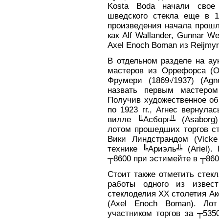
Kosta Boda начали свое 
шведского стекла еще в 1
произведения начала прошл
как Alf Wallander, Gunnar W
Axel Enoch Boman из Reijmyr
В отдельном разделе на ау
мастеров из Оррефорса (Or
Фрумери (1869√1937) (Agn
назвать первым мастером
Получив художественное об
по 1923 гг., Агнес вернул
вилле ╚Асборг╩ (Asaborg
лотом прошедших торгов ст
Вики Линдстрандом (Vicke
технике ╚Ариэль╩ (Ariel).
┬8600 при эстимейте в ┬860
Стоит также отметить стекл
работы одного из извес
стеклоделия XX столетия А
(Axel Enoch Boman). Ло
участником торгов за ┬535