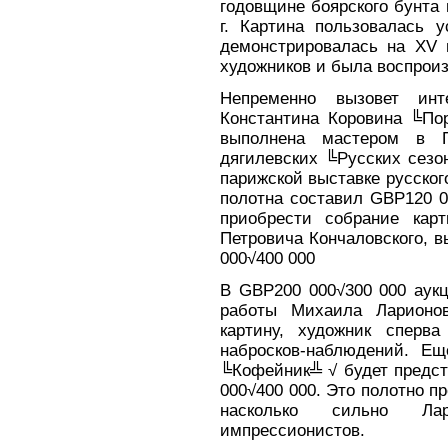
годовщине боярского бунта
г. Картина пользовалась у
демонстрировалась на XV в
художников и была воспрои
Непременно вызовет инт
Константина Коровина ╚По
выполнена мастером в 
дягилевских ╚Русских сезо
парижской выставке русског
полотна составил GBP120 0
приобрести собрание кар
Петровича Кончаловского, в
000√400 000
В GBP200 000√300 000 аукц
работы Михаила Ларионов
картину, художник сперв
набросков-наблюдений. Е
╚Кофейник╩ √ будет предст
000√400 000. Это полотно п
насколько сильно Л
импрессионистов.