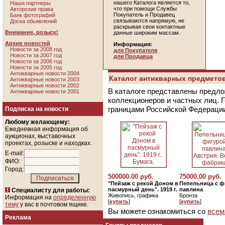
нашего Каталога является то,
Наши партнеры
что при помощи Службы
Авторские права
Покупатель и Продавец
Банк фотографий
связываются напрямую, не
Доска обьявлений
раскрывая свои контактные
Внимание, розыск!
данные широким массам.
Архив новостей
Информация:
Новости за 2008 год
для Покупателя
Новости за 2007 год
для Продавца
Новости за 2006 год
Новости за 2005 год
Антикварные новости 2004
Каталог антикварных предметов
Антикварные новости 2003
Антикварные новости 2002
В каталоге представлены предло
Антикварные новости 2001
коллекционеров и частных лиц. 
границами Российской Федераци
Подписка на новости
Любому желающему:
Ежедневная информация об
аукционах, выставочных
проектах, розыске и находках.
E-mail:
ФИО:
Город:
500000.00 руб.
75000.00 руб.
"Пейзаж с рекой Доном в
Пепельница с ф
пасмурный день". 1919 г.
павлина
Специалисту для работы:
Живопись, графика
Бронза
Информация на
определенную
[
купить
]
[
купить
]
тему
у вас в почтовом ящике.
Вы можете ознакомиться со
всем
Реклама