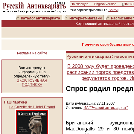
На главную
English version
[
Наши 
Уже зарегистрированы? [
Войти
]
Каталог антиквариата
Интернет-магазин
Расписание 
Крупнейший антикварный портал 
Получите свой бесплатный 
Реклама на сайте
Русский антиквариат: новости
В 2008 году будет проведен
Вас интересует
расписании торгов представ
информация на
определенную тему?
результатов торгов. 
ЭКСКЛЮЗИВНАЯ
ПОДПИСКА
Спрос родил пред
Наш партнер
Дата публикации: 27.11.2007
La Gazette de l'Hotel Drouot
Источник:
ИА "Русский антиквариат"
Британский аукцио
MacDougalls 29 и 30 нояб