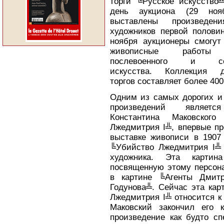
торги ╚Русское искусство
день аукциона (29 ноя
выставлены произведен
художников первой полови
ноября аукционеры смогут
живописные работы 
послевоенного и сов
искусства. Коллекция д
торгов составляет более 400
Одним из самых дорогих и
произведений являетс
Константина Маковского
Лжедмитрия I╩, впервые пр
выставке живописи в 1907 
╚Убийство Лжедмитрия I╩
художника. Эта картин
посвященную этому персона
в картине ╚Агенты Дмит
Годунова╩. Сейчас эта кар
Лжедмитрия I╩ относится к
Маковский закончил его к
произведение как будто сп