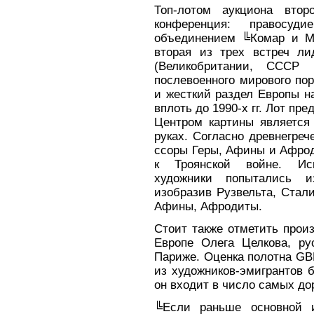
Топ-лотом аукциона втор
конференция: правосуд
объединением ╚Комар и М
вторая из трех встреч ли
(Великобритании, СССР
послевоенного мирового по
и жесткий раздел Европы на
вплоть до 1990-х гг. Лот пр
Центром картины является
руках. Согласно древнегре
ссоры Геры, Афины и Афрод
к Троянской войне. Исп
художники попытались из
изобразив Рузвельта, Стали
Афины, Афродиты.
Стоит также отметить прои
Европе Олега Целкова, рус
Париже. Оценка полотна GB
из художников-эмигрантов 
он входит в число самых до
╚Если раньше основной и