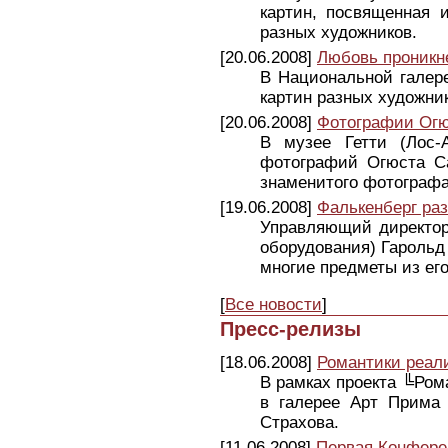
картин, посвященная 
разных художников.
[20.06.2008]
Любовь проникн
В Национальной галере
картин разных художни
[20.06.2008]
Фотографии Огю
В музее Гетти (Лос-
фотографий Огюста Са
знаменитого фотографа
[19.06.2008]
Фалькенберг раз
Управляющий директор 
оборудования) Гарольд 
многие предметы из его
[
Все новости
]
Пресс-релизы
[18.06.2008]
Романтики реал
В рамках проекта ╚Ром
в галерее Арт Прима 
Страхова.
[11.06.2008]
Первая Конфере