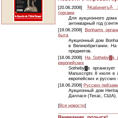
[20.06.2008]
╚Кабинетъ╩ 
торгами
Для аукционного дома
антикварный год (сент
[19.06.2008]
Bonhams орган
быта
Аукционный дом Bonham
в Великобритании. На
предметов.
[18.06.2008]
На Sotheby▓s 
европейских
Sotheby▓s организует 
Manuscripts 8 июля в 
европейских и русских 
[18.06.2008]
Русских пейзаж
Аукционный дом Heritag
Далласе (Техас, США).
[
Все новости
]
Внимание, розыск!