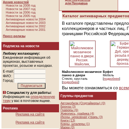
Архив новостей
для Продавца
Новости за 2008 год
Новости за 2007 год
Новости за 2006 год
Каталог антикварных предметов
Новости за 2005 год
Антикварные новости 2004
В каталоге представлены предло
Антикварные новости 2003
Антикварные новости 2002
коллекционеров и частных лиц. 
Антикварные новости 2001
границами Российской Федераци
Пресс-релизы
Подписка на новости
Любому желающему:
Ежедневная информация об
аукционах, выставочных
проектах, розыске и находках.
E-mail:
Майоликовое мозаичное
Буфет
панно в двери
Мебель
ФИО:
Стекло, хрусталь
[
подробнее
]
Город:
[
подробнее
]
Вы можете ознакомиться со
всем
Специалисту для работы:
Группы предметов
Информация на
определенную
тему
у вас в почтовом ящике.
Автомобили (Олдтаймеры) (0)
Бронза (3)
Реклама
Гравюры (6)
Живопись, графика (4)
Реклама на сайте
Иконы, церковная утварь (3)
Книги (13)
Реклама на сайте
Ковры, шпалеры (1)
Марки (0)