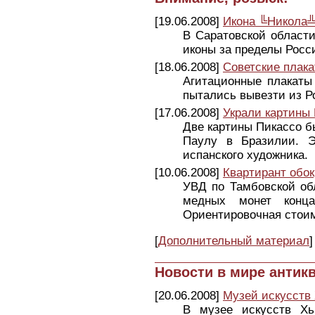
[19.06.2008]
Икона ╚Никола╩
В Саратовской области
иконы за пределы Росс
[18.06.2008]
Советские плака
Агитационные плакаты
пытались вывезти из Р
[17.06.2008]
Украли картины
Две картины Пикассо б
Паулу в Бразилии. Э
испанского художника.
[10.06.2008]
Квартирант обо
УВД по Тамбовской об
медных монет конц
Ориентировочная стоим
[
Дополнительный материал
]
Новости в мире антик
[20.06.2008]
Музей искусств
В музее искусств Хь