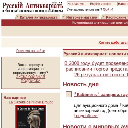
На главную
English version
[
Наши 
Уже зарегистрированы? [
Войти
]
Каталог антиквариата
Интернет-магазин
Расписание 
Крупнейший антикварный портал 
Хотите работать
Реклама на сайте
Русский антиквариат: новости
В 2008 году будет проведен
Вас интересует
расписании торгов предста
информация на
определенную тему?
26 результатов торгов
ЭКСКЛЮЗИВНАЯ
ПОДПИСКА
Новость дня
╚Кабинетъ╩ завершил ау
Наш партнер
La Gazette de l'Hotel Drouot
Для аукционного дома ╚Ка
антикварный год (сентябрь
[ подробнее ]
Новости с мировых ау