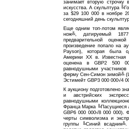
занимает вторую строчку 
искусства. А скульптура ╚Г
за $29 100 000 в ноябре 2
сегодняшний день скульптур
Еще одним топ-лотом явля
нож╩, датируемый 187
предварительной оценк
произведение попало на ау
Payson), которая была 
Америки XX в. Известная 
оценена в GBP2 500 00
равнодушными участников 
ферму Сен-Симон зимой╩ (La 
Эстимейт GBP3 000 000√4 00
К аукциону подготовлено зн
и австрийских экспрес
равнодушными коллекционе
Франца Марка ╚Пасущиеся л
GBP6 000 000√8 000 000). 
черты символизма и экспр
группы ╚Синий всадник╩. 