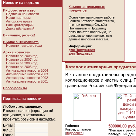
Новости на портале
Каталог антикварных
Информ. агентство
предметов
Подписка на новости
Основным принципом работы
Наши партнеры
нашего Каталога является то,
Авторские права
что при помощи Службы
Банк фотографий
Покупатель и Продавец
Доска обьявлений
связываются напрямую, не
Внимание, розыск!
раскрывая свои контактные
данные широким массам.
В мире антиквариата
Новости текущего года
Информация:
для Покупателя
Архив новостей
для Продавца
Новости за 2008 год
Новости за 2007 год
Новости за 2006 год
Каталог антикварных предметов
Новости за 2005 год
Антикварные новости 2004
В каталоге представлены предло
Антикварные новости 2003
Антикварные новости 2002
коллекционеров и частных лиц. 
Антикварные новости 2001
границами Российской Федераци
Пресс-релизы
Подписка на новости
Любому желающему:
Ежедневная информация об
аукционах, выставочных
проектах, розыске и находках.
E-mail:
Гобелен
500000.00 руб.
Ковры, шпалеры
ФИО:
"Пейзаж с реко
[
подробнее
]
пасмурный день"
Город: