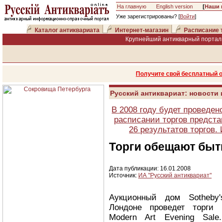
На главную
English version
[
Наши 
Уже зарегистрированы? [
Войти
]
Каталог антиквариата
Интернет-магазин
Расписание 
Крупнейший антикварный портал 
Получите свой бесплатный 
Русский антиквариат: новости
В 2008 году будет проведен
расписании торгов предста
26 результатов торгов
Торги обещают быт
Дата публикации: 16.01.2008
Источник:
ИА "Русский антиквариат"
Аукционный дом Sotheby
Лондоне проведет торги I
Modern Art Evening Sal