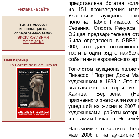
представлена богатая колл
из 151 произведения изв
Реклама на сайте
Участники аукциона смо
полотна Пабло Пикассо, 
Вас интересует
Сезанна, Огюста Ренуара
информация на
определенную тему?
Общая предварительная ст
ЭКСКЛЮЗИВНАЯ
была определена в GBP81
ПОДПИСКА
000, что дает возможнос
торги в один ряд с наибол
событиями европейского арт
Наш партнер
La Gazette de l'Hotel Drouot
Топ-лотом аукциона являет
Пикассо ╚Портрет Доры Ма
художником в 1938 г. Это 
выставлено на торги из 
Хайнца Берггрена (Hei
признанного знатока живопис
ушедший из жизни в 2007 г
художниками, работы которы
и с самим Пикассо. Эстимей
Напомним что картина Пика
мае 2006 г. на аукционе 