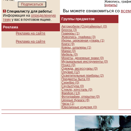
Живопись, графи
[
купить
]
Вы можете ознакомиться со
всем
Специалисту для работы:
Информация на
определенную
Группы предметов
тему
у вас в почтовом ящике.
Автомобили (Олдтаймеры) (0)
Реклама
Бронза (3)
Реклама на сайте
Гравюры (1)
Живопись, графика (3)
Иконы, церковная утварь (1)
Реклама на сайте
Книги (9)
Ковры, шпалеры (1)
Марки (0)
Мебель (0)
Монеты, денежные знаки (0)
Музыкальные инструменты (0)
Нэцкэ (0)
Одежда, аксессуары (0)
Оружие (12)
Осветительные приборы (2)
Предметы быта (0)
Серебро (0)
Скульптура (0)
Стекло, хрусталь (0)
Фарфор (13)
Фотографии, открытки (0)
Ценные бумаги (8)
Часы (1)
Ювелирные изделия (0)