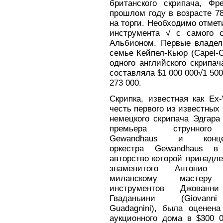
британского скрипача, Фр
прошлом году в возрасте 78
на торги. Необходимо отмет
инструмента √ с самого 
Альбионом. Первые владел
семье Кейпел-Кьюр (Capel-Cu
одного английского скрипач
составляла $1 000 000√1 500
273 000.
Скрипка, известная как Ex-
честь первого из известных
немецкого скрипача Эдгара
премьера струнного
Gewandhaus и концер
оркестра Gewandhaus в 
авторство которой принадл
знаменитого Антонио С
миланскому мастеру
инструментов Джованни
Гваданьини (Giovanni
Guadagnini), была оценена
аукционного дома в $300 0