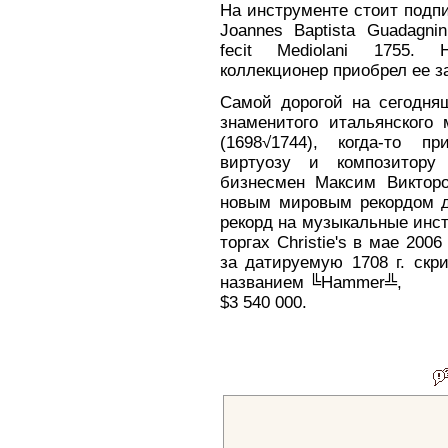
На инструменте стоит подп
Joannes Baptista Guadagnin
fecit Mediolani 1755. Н
коллекционер приобрел ее за
Самой дорогой на сегодняш
знаменитого итальянского
(1698√1744), когда-то п
виртуозу и композитору 
бизнесмен Максим Викторо
новым мировым рекордом д
рекорд на музыкальные инс
торгах Christie's в мае 200
за датируемую 1708 г. скр
названием ╚Hammer╩,
$3 540 000.