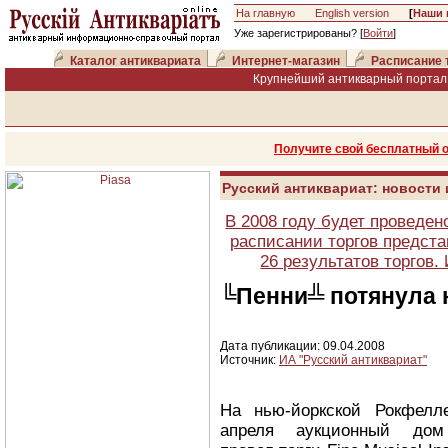
На главную
English version
[
Наши 
Уже зарегистрированы? [
Войти
]
Каталог антиквариата
Интернет-магазин
Расписание 
Крупнейший антикварный портал 
Получите свой бесплатный 
Русский антиквариат: новости
В 2008 году будет проведен
расписании торгов предста
26 результатов торгов
╚Пенни╩ потянула 
Дата публикации: 09.04.2008
Источник:
ИА "Русский антиквариат"
На нью-йоркской Рокфелл
апреля аукционный дом 