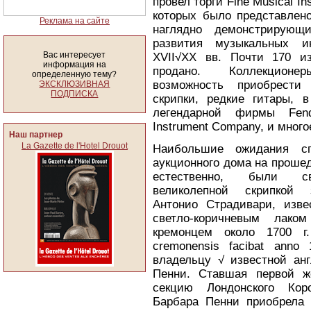
провел торги Fine Musical In
которых было представлено
Реклама на сайте
наглядно демонстрирующ
развития музыкальных ин
Вас интересует
XVII√XX вв. Почти 170 и
информация на
продано. Коллекцион
определенную тему?
возможность приобрести 
ЭКСКЛЮЗИВНАЯ
ПОДПИСКА
скрипки, редкие гитары, 
легендарной фирмы Fende
Instrument Company, и много
Наш партнер
La Gazette de l'Hotel Drouot
Наибольшие ожидания сп
аукционного дома на проше
естественно, были 
великолепной скрипкой з
Антонио Страдивари, изв
светло-коричневым лаком
кремонцем около 1700 г.
cremonensis facibat ann
владельцу √ известной анг
Пенни. Ставшая первой ж
секцию Лондонского Коро
Барбара Пенни приобрела с