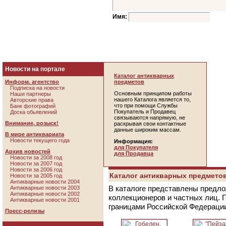
Имя:
Новости на портале
Каталог антикварных
Информ. агентство
предметов
Подписка на новости
Основным принципом работы
Наши партнеры
нашего Каталога является то,
Авторские права
что при помощи Службы
Банк фотографий
Покупатель и Продавец
Доска обьявлений
связываются напрямую, не
Внимание, розыск!
раскрывая свои контактные
данные широким массам.
В мире антиквариата
Новости текущего года
Информация:
для Покупателя
Архив новостей
для Продавца
Новости за 2008 год
Новости за 2007 год
Новости за 2006 год
Каталог антикварных предметов
Новости за 2005 год
Антикварные новости 2004
В каталоге представлены предло
Антикварные новости 2003
Антикварные новости 2002
коллекционеров и частных лиц. 
Антикварные новости 2001
границами Российской Федераци
Пресс-релизы