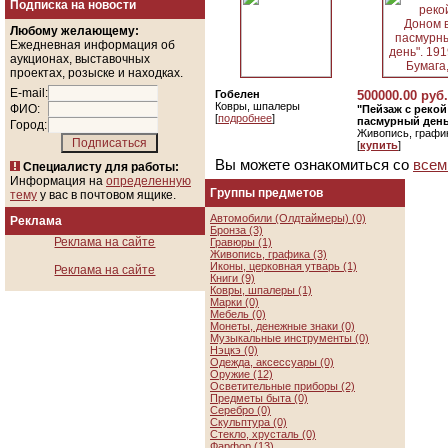
Подписка на новости
Любому желающему:
Ежедневная информация об
аукционах, выставочных
проектах, розыске и находках.
E-mail:
Гобелен
500000.00 руб.
Ковры, шпалеры
ФИО:
"Пейзаж с реко
[
подробнее
]
пасмурный день"
Город:
Живопись, графи
[
купить
]
Вы можете ознакомиться со
всем
Специалисту для работы:
Информация на
определенную
Группы предметов
тему
у вас в почтовом ящике.
Автомобили (Олдтаймеры) (0)
Реклама
Бронза (3)
Реклама на сайте
Гравюры (1)
Живопись, графика (3)
Иконы, церковная утварь (1)
Реклама на сайте
Книги (9)
Ковры, шпалеры (1)
Марки (0)
Мебель (0)
Монеты, денежные знаки (0)
Музыкальные инструменты (0)
Нэцкэ (0)
Одежда, аксессуары (0)
Оружие (12)
Осветительные приборы (2)
Предметы быта (0)
Серебро (0)
Скульптура (0)
Стекло, хрусталь (0)
Фарфор (13)