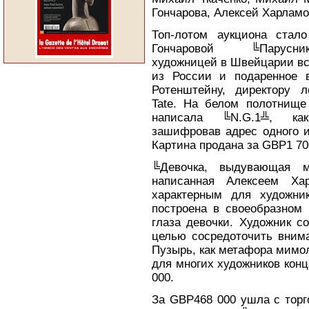
Гончарова, Алексей Харламо
Топ-лотом аукциона стал
Гончаровой ╚Парусни
художницей в Швейцарии вс
из России и подаренное в
Ротенштейну, директору л
Tate. На белом полотнище
написала ╚N.G.1╩, как 
зашифровав адрес одного и
Картина продана за GBP1 70
╚Девочка, выдувающая м
написанная Алексеем Ха
характерным для художни
построена в своеобразном 
глаза девочки. Художник с
целью сосредоточить внима
Пузырь, как метафора мимол
для многих художников конц
000.
За GBP468 000 ушла с торг