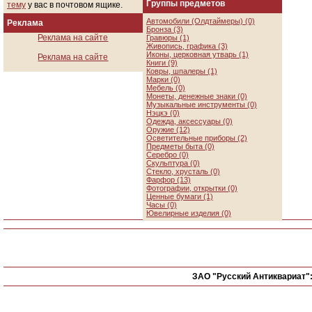
Группы предметов
тему
у вас в почтовом ящике.
Автомобили (Олдтаймеры) (0)
Реклама
Бронза (3)
Реклама на сайте
Гравюры (1)
Живопись, графика (3)
Иконы, церковная утварь (1)
Реклама на сайте
Книги (9)
Ковры, шпалеры (1)
Марки (0)
Мебель (0)
Монеты, денежные знаки (0)
Музыкальные инструменты (0)
Нэцкэ (0)
Одежда, аксессуары (0)
Оружие (12)
Осветительные приборы (2)
Предметы быта (0)
Серебро (0)
Скульптура (0)
Стекло, хрусталь (0)
Фарфор (13)
Фотографии, открытки (0)
Ценные бумаги (1)
Часы (0)
Ювелирные изделия (0)
ЗАО "Русский Антиквариат"