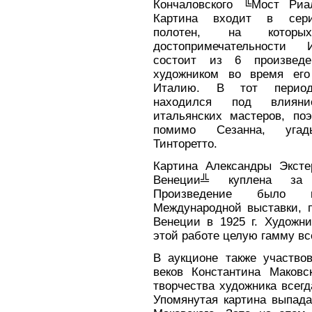
Кончаловского ╚Мост Риа
Картина входит в сер
полотен, на которы
достопримечательности
состоит из 6 произведе
художником во время его
Италию. В тот период
находился под влияни
итальянских мастеров, поэ
помимо Сезанна, угад
Тинторетто.
Картина Александры Эксте
Венеции╩ куплена за
Произведение было 
Международной выставки, 
Венеции в 1925 г. Художни
этой работе целую гамму в
В аукционе также участвов
веков Константина Маков
творчества художника всег
Упомянутая картина выпада