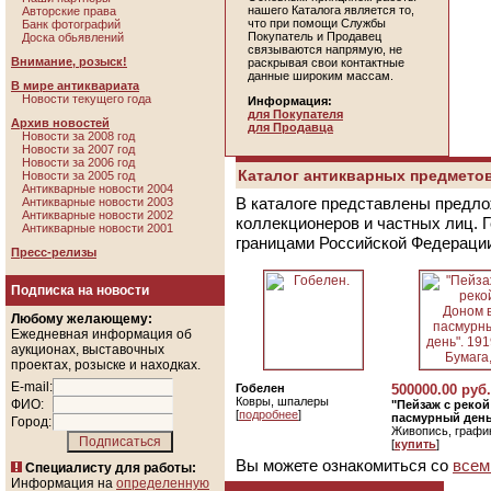
нашего Каталога является то,
Авторские права
что при помощи Службы
Банк фотографий
Покупатель и Продавец
Доска обьявлений
связываются напрямую, не
Внимание, розыск!
раскрывая свои контактные
данные широким массам.
В мире антиквариата
Новости текущего года
Информация:
для Покупателя
Архив новостей
для Продавца
Новости за 2008 год
Новости за 2007 год
Новости за 2006 год
Каталог антикварных предметов
Новости за 2005 год
Антикварные новости 2004
В каталоге представлены предло
Антикварные новости 2003
Антикварные новости 2002
коллекционеров и частных лиц. 
Антикварные новости 2001
границами Российской Федераци
Пресс-релизы
Подписка на новости
Любому желающему:
Ежедневная информация об
аукционах, выставочных
проектах, розыске и находках.
E-mail:
Гобелен
500000.00 руб.
Ковры, шпалеры
ФИО:
"Пейзаж с реко
[
подробнее
]
пасмурный день"
Город:
Живопись, графи
[
купить
]
Вы можете ознакомиться со
всем
Специалисту для работы:
Информация на
определенную