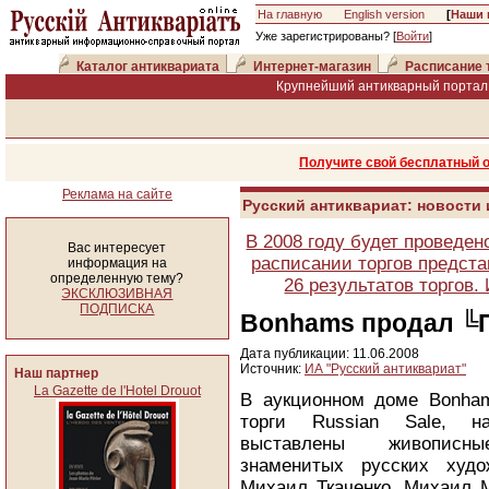
На главную
English version
[
Наши 
Уже зарегистрированы? [
Войти
]
Каталог антиквариата
Интернет-магазин
Расписание 
Крупнейший антикварный портал 
Получите свой бесплатный 
Реклама на сайте
Русский антиквариат: новости
В 2008 году будет проведен
Вас интересует
расписании торгов предста
информация на
определенную тему?
26 результатов торгов
ЭКСКЛЮЗИВНАЯ
ПОДПИСКА
Bonhams продал ╚
Дата публикации: 11.06.2008
Источник:
ИА "Русский антиквариат"
Наш партнер
La Gazette de l'Hotel Drouot
В аукционном доме Bonha
торги Russian Sale, 
выставлены живописны
знаменитых русских худо
Михаил Ткаченко, Михаил М