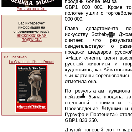
проданы более чем за
GBP1 000 000. Кроме то
Реклама на сайте
полотен ушли с торговболе
000 000.
Вас интересует
информация на
Глава департамента по
определенную тему?
искусству Sotheby▓s Джоа
ЭКСКЛЮЗИВНАЯ
считает, что результа
ПОДПИСКА
свидетельствуют о разв
продажи шедевров русско
Наш партнер
╚Наши клиенты ценят высок
La Gazette de l'Hotel Drouot
русской живописи и твор
художников, как Айвазовски
чьи картины соревновались
отметила она.
По результатам аукциона
пейзаж╩ была продана за
оценочной стоимости к
Произведение ╚Пушкин и г
Гурзуфа и Партенита╩ стало
GBP1 833 250.
Другой топовый лот ≈ кар