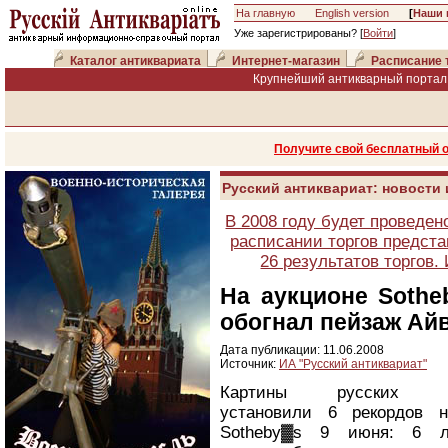
На главную
English version
[
Наши 
Уже зарегистрированы? [
Войти
]
Каталог антиквариата
Интернет-магазин
Расписание 
Крупнейший антикварный портал 
Получите свой бесплатный 
Русский антиквариат: новости
В 2008 году будет проведен
расписании торгов предста
26 результатов торгов
На аукционе Soth
обогнал пейзаж Ай
Дата публикации: 11.06.2008
Источник:
ИА "Русский антиквариат"
Картины русских жи
установили 6 рекордов н
Sotheby▓s 9 июня: 6 л