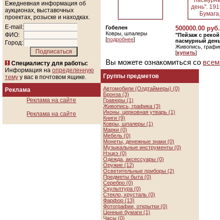
Ежедневная информация об
аукционах, выставочных
проектах, розыске и находках.
E-mail:
Гобелен
500000.00 руб.
Ковры, шпалеры
ФИО:
"Пейзаж с реко
[
подробнее
]
пасмурный день"
Город:
Живопись, графи
[
купить
]
Вы можете ознакомиться со
всем
Специалисту для работы:
Информация на
определенную
Группы предметов
тему
у вас в почтовом ящике.
Автомобили (Олдтаймеры) (0)
Реклама
Бронза (3)
Реклама на сайте
Гравюры (1)
Живопись, графика (3)
Иконы, церковная утварь (1)
Реклама на сайте
Книги (9)
Ковры, шпалеры (1)
Марки (0)
Мебель (0)
Монеты, денежные знаки (0)
Музыкальные инструменты (0)
Нэцкэ (0)
Одежда, аксессуары (0)
Оружие (12)
Осветительные приборы (2)
Предметы быта (0)
Серебро (0)
Скульптура (0)
Стекло, хрусталь (0)
Фарфор (13)
Фотографии, открытки (0)
Ценные бумаги (1)
Часы (0)