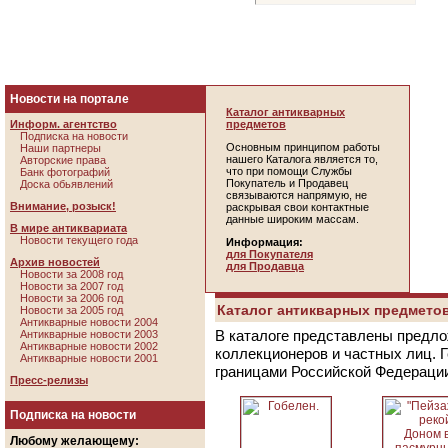
Новости на портале
Каталог антикварных
Информ. агентство
предметов
Подписка на новости
Основным принципом работы
Наши партнеры
нашего Каталога является то,
Авторские права
что при помощи Службы
Банк фотографий
Покупатель и Продавец
Доска обьявлений
связываются напрямую, не
Внимание, розыск!
раскрывая свои контактные
данные широким массам.
В мире антиквариата
Новости текущего года
Информация:
для Покупателя
Архив новостей
для Продавца
Новости за 2008 год
Новости за 2007 год
Новости за 2006 год
Каталог антикварных предметов
Новости за 2005 год
Антикварные новости 2004
В каталоге представлены предло
Антикварные новости 2003
Антикварные новости 2002
коллекционеров и частных лиц. 
Антикварные новости 2001
границами Российской Федераци
Пресс-релизы
Подписка на новости
Любому желающему: