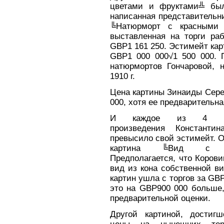
цветами и фруктами╩ был
написанная представительниц
╚Натюрморт с красными
выставленная на торги ра
GBP1 161 250. Эстимейт ка
GBP1 000 000√1 500 000. П
натюрмортов Гончаровой, 
1910 г.
Цена картины Зинаиды Сере
000, хотя ее предварительн
И каждое из 4 жи
произведения Константин
превысило свой эстимейт. О
картина ╚Вид с т
Предполагается, что Коров
вид из кона собственной в
картин ушла с торгов за GBP
это на GBP900 000 больше
предварительной оценки.
Другой картиной, достиг