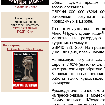
Общая сумма продаж на
торгах составила
Реклама на сайте
GBP144 000 000 ($284 00
рекордный результат д
Вас интересует
проводимых в Европе.
информация на
определенную тему?
Топ-лотом аукциона стал ш
ЭКСКЛЮЗИВНАЯ
ПОДПИСКА
Моне ╚Пруд с кувшинками╩
молотка за рекордную 
художника сумму в
Наш партнер
GBP40 921 250. Из продан
La Gazette de l'Hotel Drouot
ушли по цене, превышающей
Наивысшую покупательскую
Европы √ 62% (включая Вел
из стран Азии приобретено 
8 новых ценовых рекордо
работы таких художников
Гончарова.
Руководители лондонског
импрессионизма и модерн
Сейду заявили: ╚Результ
продаж для аукционов, пр