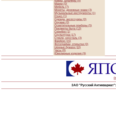
Ковры, шпалеры (8)
Марки (0)
Мебель (7)
Монеты, денежные знаки (3)
Музыкальные инструменты (1)
Нэцкэ (1)
Одежда, аксессуары (0)
Оружие (0)
Осветительные приборы (5)
Предметы быта (13)
Серебро (1)
Скульптура (17)
Стекло, хрусталь (3)
Фарфор (15)
Фотографии, открытки (0)
Ценные бумаги (10)
Часы (8)
Ювелирные изделия (9)
Р
ЗАО "Русский Антиквариат"