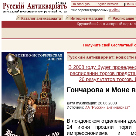
На главную
English version
[
Наши 
Уже зарегистрированы? [
Войти
]
Каталог антиквариата
Интернет-магазин
Расписание 
Крупнейший антикварный портал 
Получите свой бесплатный 
Русский антиквариат: новости
В 2008 году будет проведен
расписании торгов предста
26 результатов торгов
Гончарова и Моне 
Дата публикации: 26.06.2008
Источник:
ИА "Русский антиквариат"
В лондонском отделении дом
24 июня прошли торги 
импрессионизма и мод