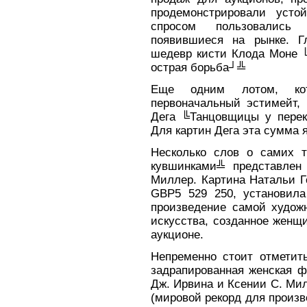
продемонстрировали усто
спросом пользовались
появившиеся на рынке. Г
шедевр кисти Клода Моне ╚
острая борьба┘╩
Еще одним лотом, кот
первоначальный эстимейт,
Дега ╚Танцовщицы у перек
Для картин Дега эта сумма 
Несколько слов о самих 
кувшинками╩ представлен
Миллер. Картина Натальи Г
GBP5 529 250, установила
произведение самой художн
искусства, созданное женщи
аукционе.
Непременно стоит отметит
задрапированная женская ф
Дж. Ирвина и Ксении С. Мил
(мировой рекорд для произ