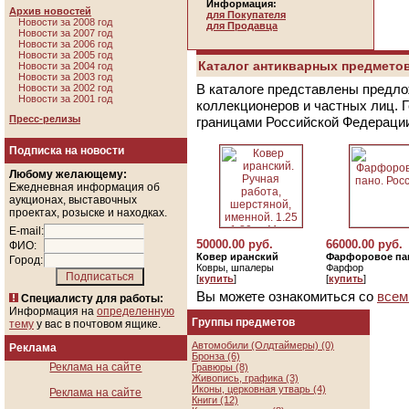
Информация:
Архив новостей
для Покупателя
Новости за 2008 год
для Продавца
Новости за 2007 год
Новости за 2006 год
Новости за 2005 год
Каталог антикварных предметов
Новости за 2004 год
Новости за 2003 год
В каталоге представлены предло
Новости за 2002 год
Новости за 2001 год
коллекционеров и частных лиц. 
Пресс-релизы
границами Российской Федераци
Подписка на новости
Любому желающему:
Ежедневная информация об
аукционах, выставочных
проектах, розыске и находках.
E-mail:
50000.00 руб.
66000.00 руб.
ФИО:
Ковер иранский
Фарфоровое па
Город:
Ковры, шпалеры
Фарфор
[
купить
]
[
купить
]
Вы можете ознакомиться со
всем
Специалисту для работы:
Информация на
определенную
Группы предметов
тему
у вас в почтовом ящике.
Автомобили (Олдтаймеры) (0)
Реклама
Бронза (6)
Реклама на сайте
Гравюры (8)
Живопись, графика (3)
Иконы, церковная утварь (4)
Реклама на сайте
Книги (12)