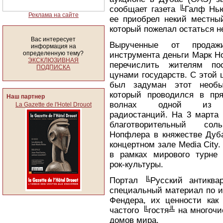
сообщает газета ╚Галф Нью
Реклама на сайте
ее приобрел некий местный
который пожелал остаться н
Вас интересует
Вырученные от продажи
информация на
определенную тему?
инструмента деньги Марк Н
ЭКСКЛЮЗИВНАЯ
перечислить жителям по
ПОДПИСКА
цунами государств. С этой 
был задуман этот необы
который проводился в пр
Наш партнер
волнах одной из э
La Gazette de l'Hotel Drouot
радиостанций. На 3 марта 
благотворительный сол
Нопфлера в княжестве Дуб
концертном зале Media City
в рамках мирового турне
рок-культуры.
Портал ╚Русский антиква
специальный материал по и
Фендера, их ценности как
частого ╚гостя╩ на многоч
домов мира.