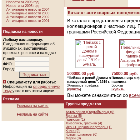
Новости за 2006 год
Новости за 2005 год
Антикварные новости 2004
Каталог антикварных предметов
Антикварные новости 2003
Антикварные новости 2002
В каталоге представлены предло
Антикварные новости 2001
коллекционеров и частных лиц. 
границами Российской Федераци
Подписка на новости
Любому желающему:
Ежедневная информация об
аукционах, выставочных
проектах, розыске и находках.
E-mail:
ФИО:
Город:
500000.00 руб.
75000.00 руб.
"Пейзаж с рекой Доном в
Пепельница с ф
пасмурный день". 1919 г.
павлина
Специалисту для работы:
Живопись, графика
Бронза
Информация на
определенную
[
купить
]
[
купить
]
тему
у вас в почтовом ящике.
Вы можете ознакомиться со
всем
Реклама
Группы предметов
Реклама на сайте
Автомобили (Олдтаймеры) (0)
Реклама на сайте
Бронза (5)
Гравюры (1)
Живопись, графика (4)
Иконы, церковная утварь (1)
Книги (9)
Ковры, шпалеры (0)
Марки (0)