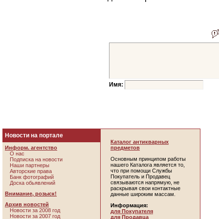
Имя:
Новости на портале
Каталог антикварных
Информ. агентство
предметов
О нас
Основным принципом работы
Подписка на новости
нашего Каталога является то,
Наши партнеры
что при помощи Службы
Авторские права
Покупатель и Продавец
Банк фотографий
связываются напрямую, не
Доска обьявлений
раскрывая свои контактные
Внимание, розыск!
данные широким массам.
Архив новостей
Информация:
Новости за 2008 год
для Покупателя
Новости за 2007 год
для Продавца