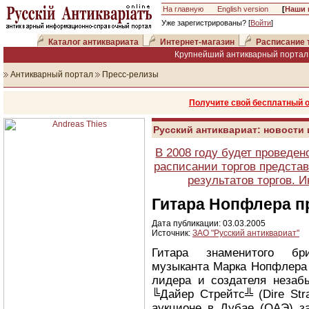
На главную
English version
[
Наши 
Уже зарегистрированы? [
Войти
]
Каталог антиквариата
Интернет-магазин
Расписание 
Крупнейший антикварный портал 
Антикварный портал
Пресс-релизы
Получите свой бесплатный 
Русский антиквариат: новости
В 2008 году будет проведен
расписании торгов представ
результатов торгов. 
Гитара Нопфлера пр
Дата публикации: 03.03.2005
Источник:
ЗАО "Русский антиквариат"
Гитара знаменитого бри
музыканта Марка Нопфлера (
лидера и создателя незаб
╚Дайер Стрейтс╩ (Dire Stra
аукционе в Дубае (ОАЭ) за