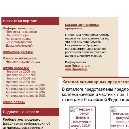
Новости на портале
Каталог антикварных
Информ. агентство
предметов
Подписка на новости
Основным принципом работы
Наши партнеры
нашего Каталога является то,
Авторские права
что при помощи Службы
Банк фотографий
Покупатель и Продавец
Доска обьявлений
связываются напрямую, не
Внимание, розыск!
раскрывая свои контактные
данные широким массам.
В мире антиквариата
Новости текущего года
Информация:
для Покупателя
Архив новостей
для Продавца
Новости за 2008 год
Новости за 2007 год
Новости за 2006 год
Каталог антикварных предметов
Новости за 2005 год
Антикварные новости 2004
В каталоге представлены предло
Антикварные новости 2003
Антикварные новости 2002
коллекционеров и частных лиц. 
Антикварные новости 2001
границами Российской Федераци
Пресс-релизы
Подписка на новости
Любому желающему:
Ежедневная информация об
аукционах, выставочных