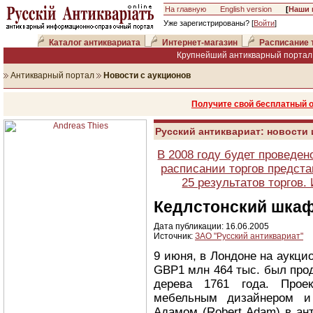
На главную
English version
[
Наши 
Уже зарегистрированы? [
Войти
]
Каталог антиквариата
Интернет-магазин
Расписание 
Крупнейший антикварный портал 
Антикварный портал
Новости с аукционов
Получите свой бесплатный 
Русский антиквариат: новости
В 2008 году будет проведен
расписании торгов предста
25 результатов торгов
Кедлстонский шкаф
Дата публикации: 16.06.2005
Источник:
ЗАО "Русский антиквариат"
9 июня, в Лондоне на аукцион
GBP1 млн 464 тыс. был про
дерева 1761 года. Прое
мебельным дизайнером и 
Адамом (Robert Adam) в ан