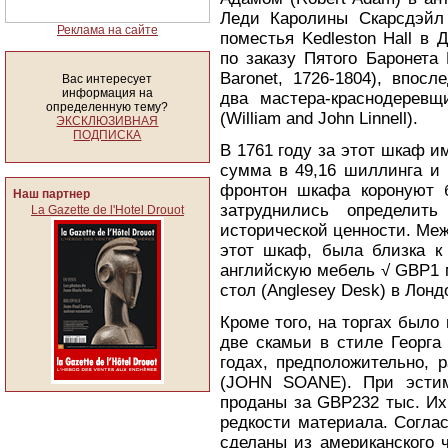
Леди Каролины Скарсдэйл (
Реклама на сайте
поместья Kedleston Hall в
по заказу Пятого Баронета 
Baronet, 1726-1804), впос
Вас интересует
информация на
два мастера-краснодерев
определенную тему?
(William and John Linnell).
ЭКСКЛЮЗИВНАЯ
ПОДПИСКА
В 1761 году за этот шкаф и
сумма в 49,16 шиллинга и
фронтон шкафа коронуют б
Наш партнер
затруднились определит
La Gazette de l'Hotel Drouot
исторической ценности. Меж
этот шкаф, была близка к 
английскую мебель √ GBP1 
стол (Anglesey Desk) в Лондо
Кроме того, на торгах было
две скамьи в стиле Георга 
годах, предположительно, 
(JOHN SOANE). При эстим
проданы за GBP232 тыс. Их
редкости материала. Согла
сделаны из американского че