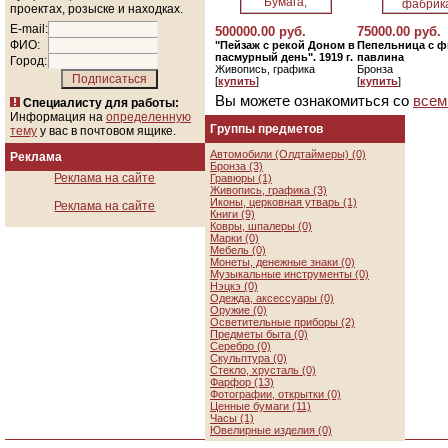
проектах, розыске и находках.
E-mail:
500000.00 руб.
75000.00 руб.
ФИО:
"Пейзаж с рекой Доном в
Пепельница с ф
пасмурный день". 1919 г.
павлина
Город:
Живопись, графика
Бронза
[
купить
]
[
купить
]
Вы можете ознакомиться со
всем
Специалисту для работы:
Информация на
определенную
Группы предметов
тему
у вас в почтовом ящике.
Автомобили (Олдтаймеры) (0)
Реклама
Бронза (3)
Реклама на сайте
Гравюры (1)
Живопись, графика (3)
Иконы, церковная утварь (1)
Реклама на сайте
Книги (9)
Ковры, шпалеры (0)
Марки (0)
Мебель (0)
Монеты, денежные знаки (0)
Музыкальные инструменты (0)
Нэцкэ (0)
Одежда, аксессуары (0)
Оружие (0)
Осветительные приборы (2)
Предметы быта (0)
Серебро (0)
Скульптура (0)
Стекло, хрусталь (0)
Фарфор (13)
Фотографии, открытки (0)
Ценные бумаги (11)
Часы (1)
Ювелирные изделия (0)