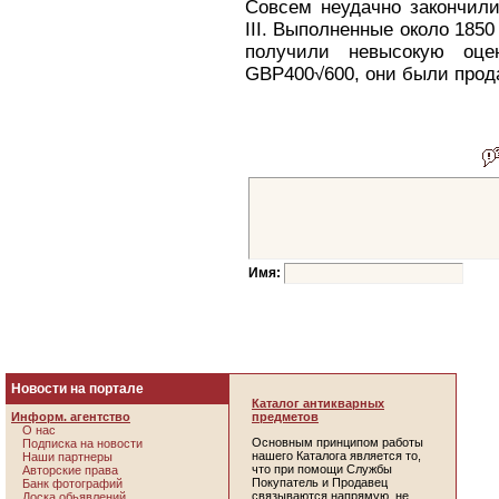
Совсем неудачно закончили
III. Выполненные около 1850
получили невысокую оце
GBP400√600, они были прод
Имя:
Новости на портале
Каталог антикварных
Информ. агентство
предметов
О нас
Основным принципом работы
Подписка на новости
нашего Каталога является то,
Наши партнеры
что при помощи Службы
Авторские права
Покупатель и Продавец
Банк фотографий
связываются напрямую, не
Доска обьявлений