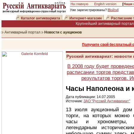
На главную
English version
[
Наши 
Уже зарегистрированы? [
Войти
]
Каталог антиквариата
Интернет-магазин
Расписание 
Крупнейший антикварный портал 
Антикварный портал
Новости с аукционов
Получите свой бесплатный 
Русский антиквариат: новости
В 2008 году будет проведен
расписании торгов представ
результатов торгов. 
Часы Наполеона и
Дата публикации: 14.07.2005
Источник:
ЗАО "Русский Антиквариат"
13 июля аукционный дом C
торги, на которых можно 
часы и хронометры, п
легендарным исторически
небольшую сумму здесь м