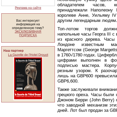
обладателем часов, к
Реклама на сайте
принадлежали Наполеону II
королеве Анне, Уильяму I
другим легендарным людям
Вас интересует
информация на
определенную тему?
Топ-лотом торгов дол
ЭКСКЛЮЗИВНАЯ
напольные часы Георга III c
ПОДПИСКА
из красного дерева. Часы
Лондоне известным ма
Маргеттсом (George Margett
Наш партнер
в 1760√1780 годах. Циферб
La Gazette de l'Hotel Drouot
цифрами выполнен в фор
подписью мастера. Корп
резным узором. К разочар
лишь на GBP600 превысила
GBP6,600.
Также заслуживали внимани
грецкого ореха. Часы были
Джоном Берри (John Berry) 
что заводной механизм эти
дней. Лот был продан за GB