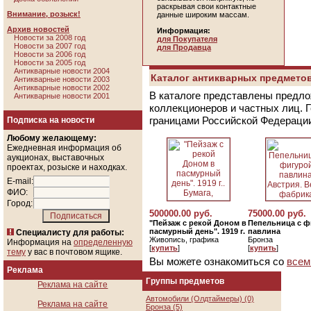
раскрывая свои контактные
Внимание, розыск!
данные широким массам.
Архив новостей
Информация:
Новости за 2008 год
для Покупателя
Новости за 2007 год
для Продавца
Новости за 2006 год
Новости за 2005 год
Антикварные новости 2004
Каталог антикварных предметов
Антикварные новости 2003
Антикварные новости 2002
В каталоге представлены предло
Антикварные новости 2001
коллекционеров и частных лиц. 
границами Российской Федераци
Подписка на новости
Любому желающему:
Ежедневная информация об
аукционах, выставочных
проектах, розыске и находках.
E-mail:
ФИО:
Город:
500000.00 руб.
75000.00 руб.
"Пейзаж с рекой Доном в
Пепельница с ф
пасмурный день". 1919 г.
павлина
Специалисту для работы:
Живопись, графика
Бронза
Информация на
определенную
[
купить
]
[
купить
]
тему
у вас в почтовом ящике.
Вы можете ознакомиться со
всем
Реклама
Группы предметов
Реклама на сайте
Автомобили (Олдтаймеры) (0)
Реклама на сайте
Бронза (5)