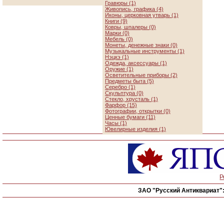
Гравюры (1)
Живопись, графика (4)
Иконы, церковная утварь (1)
Книги (9)
Ковры, шпалеры (0)
Марки (0)
Мебель (0)
Монеты, денежные знаки (0)
Музыкальные инструменты (1)
Нэцкэ (1)
Одежда, аксессуары (1)
Оружие (1)
Осветительные приборы (2)
Предметы быта (5)
Серебро (1)
Скульптура (0)
Стекло, хрусталь (1)
Фарфор (15)
Фотографии, открытки (0)
Ценные бумаги (11)
Часы (1)
Ювелирные изделия (1)
Р
ЗАО "Русский Антиквариат"