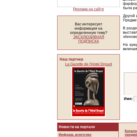
фарфор
была ра
Реклама на сайте
Другой 
Предмет
Вас интересует
В разде
информация на
выстав
определенную тему?
эбеново
ЭКСКЛЮЗИВНАЯ
ПОДПИСКА
На аукц
включая
Наш партнер
La Gazette de l'Hotel Drouot
Имя:
Новости на портале
Катало
Информ. агентство
предме