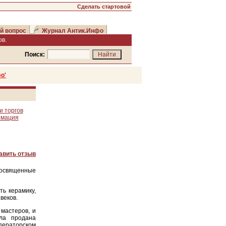
Сделать стартовой
й вопрос
Журнал Антик.Инфо
в.
Поиск:
о'
и торгов
рмация
авить отзыв
посвященные
ть керамику,
веков.
 мастеров, и
ла продана
ераторском