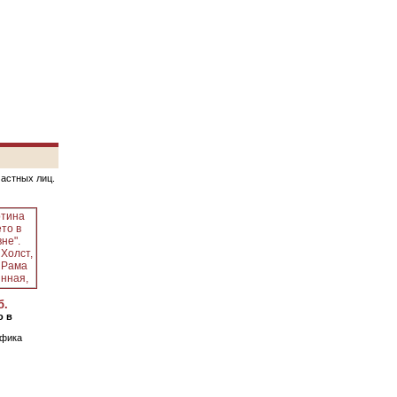
частных лиц.
б.
о в
афика