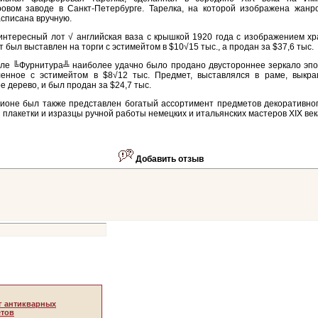
овом заводе в Санкт-Петербурге. Тарелка, на которой изображена жанро
списана вручную.
интересный лот √ английская ваза с крышкой 1920 года с изображением хр
 был выставлен на торги с эстимейтом в $10√15 тыс., а продан за $37,6 тыс.
ле ╚Фурнитура╩ наиболее удачно было продано двустороннее зеркало эпохи
ленное с эстимейтом в $8√12 тыс. Предмет, выставлялся в раме, выкр
е дерево, и был продан за $24,7 тыс.
ионе был также представлен богатый ассортимент предметов декоративног
 плакетки и изразцы ручной работы немецких и итальянских мастеров XIX век
Добавить отзыв
г антикварных
тов