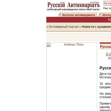
На гл
Уже з
Каталог антиквариата
Интер
К
Антикварный портал
Новости с аукцион
Русск
В 2
п
Русск
Дата пу
Источни
16 июл
предмет
На аукц
столово
Примеча
одному
декора