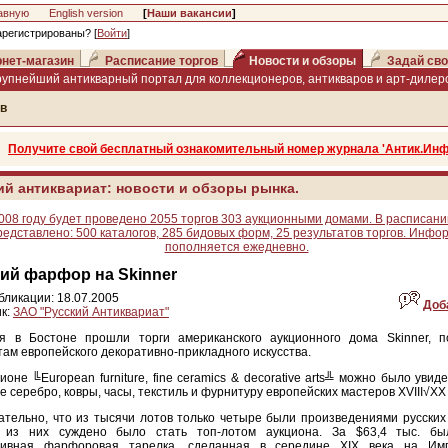
авную
English version
[
Наши вакансии
]
арегистрированы? [
Войти
]
нет-магазин
Расписание торгов
Новости и обзоры
Задай сво
рупнейший антикварный портал для коллекционеров, антикваров и арт-дилеро
ов
Получите свой бесплатный ознакомительный номер журнала 'Антик.Инф
ий антиквариат: новости и обзоры рынка.
008 году будет проведено 2055 торгов 303 аукционными домами. В расписани
редставлено: 500 каталогов, 285 бидовых форм, 25 результатов торгов. Инфо
пополняется ежедневно.
ий фарфор на Skinner
бликации: 18.07.2005
Доб
к:
ЗАО "Русский Антиквариат"
я в Бостоне прошли торги американского аукционного дома Skinner, 
ам европейского декоративно-прикладного искусства.
ионе ╚European furniture, fine ceramics & decorative arts╩ можно было увиде
е серебро, ковры, часы, текстиль и фурнитуру европейских мастеров XVIII√XX 
тельно, что из тысячи лотов только четыре были произведениями русских
 из них суждено было стать топ-лотом аукциона. За $63,4 тыс. бы
тивная фарфоровая тарелка, сделанная в середине XIX века на Имп