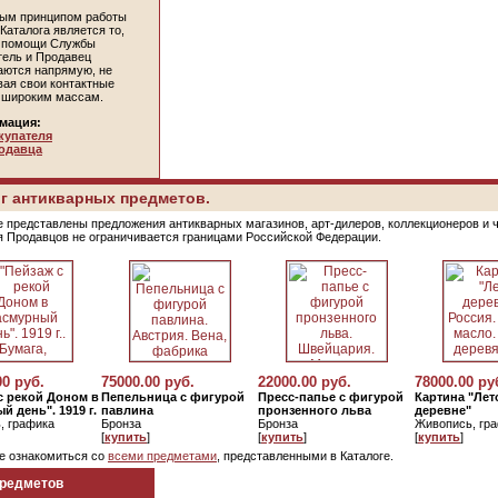
ым принципом работы
Каталога является то,
и помощи Службы
тель и Продавец
аются напрямую, не
вая свои контактные
 широким массам.
мация:
купателя
одавца
г антикварных предметов.
е представлены предложения антикварных магазинов, арт-дилеров, коллекционеров и 
я Продавцов не ограничивается границами Российской Федерации.
00 руб.
75000.00 руб.
22000.00 руб.
78000.00 ру
с рекой Доном в
Пепельница с фигурой
Пресс-папье с фигурой
Картина "Лет
й день". 1919 г.
павлина
пронзенного льва
деревне"
, графика
Бронза
Бронза
Живопись, гр
[
купить
]
[
купить
]
[
купить
]
е ознакомиться со
всеми предметами
, представленными в Каталоге.
предметов