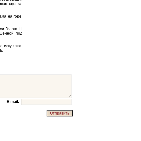
вая сценка,
ама на горе.
 Георга III,
ашенной под
о искусства,
а.
E-mail: