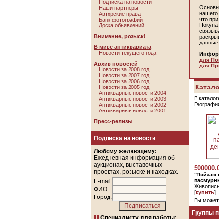
Подписка на новости
Основн
Наши партнеры
нашего 
Авторские права
что пр
Банк фотографий
Покупа
Доска обьявлений
связыв
Внимание, розыск!
раскры
данные
В мире антиквариата
Новости текущего года
Инфор
для По
Архив новостей
для Пр
Новости за 2008 год
Новости за 2007 год
Новости за 2006 год
Катало
Новости за 2005 год
Антикварные новости 2004
В каталог
Антикварные новости 2003
Географи
Антикварные новости 2002
Антикварные новости 2001
Пресс-релизы
Подписка на новости
Любому желающему:
Ежедневная информация об
аукционах, выставочных
500000.
проектах, розыске и находках.
"Пейзаж 
пасмурны
E-mail:
Живопись
ФИО:
[
купить
]
Город:
Вы может
Группы 
Специалисту для работы: