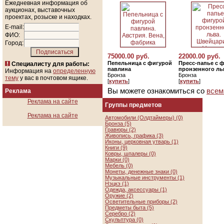
Ежедневная информация об
аукционах, выставочных
проектах, розыске и находках.
E-mail:
ФИО:
Город:
75000.00 руб.
22000.00 руб.
Пепельница с фигурой
Пресс-папье с 
Специалисту для работы:
павлина
пронзенного ль
Информация на
определенную
Бронза
Бронза
тему
у вас в почтовом ящике.
[
купить
]
[
купить
]
Вы можете ознакомиться со
всем
Реклама
Реклама на сайте
Группы предметов
Реклама на сайте
Автомобили (Олдтаймеры) (0)
Бронза (5)
Гравюры (2)
Живопись, графика (3)
Иконы, церковная утварь (1)
Книги (9)
Ковры, шпалеры (0)
Марки (0)
Мебель (0)
Монеты, денежные знаки (0)
Музыкальные инструменты (1)
Нэцкэ (1)
Одежда, аксессуары (1)
Оружие (2)
Осветительные приборы (2)
Предметы быта (5)
Серебро (2)
Скульптура (0)