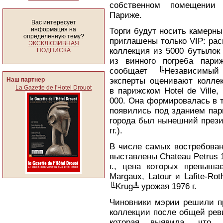
собственном помещении
Париже.
Вас интересует
информация на
Торги будут носить камерны
определенную тему?
приглашены только VIP: рас
ЭКСКЛЮЗИВНАЯ
коллекция из 5000 бутылок 
ПОДПИСКА
из винного погреба пари
сообщает ╚Независимый
Наш партнер
эксперты оценивают колле
La Gazette de l'Hotel Drouot
в парижском Hotel de Ville
000. Она формировалась в т
появились под зданием пар
города был нынешний прези
гг.).
В числе самых востребован
выставлены Chateau Petrus 1
г., цена которых превыша
Margaux, Latour и Lafite-Ro
╚Krug╩ урожая 1976 г.
Чиновники мэрии решили пр
коллекции после общей реви
которая выявила, что