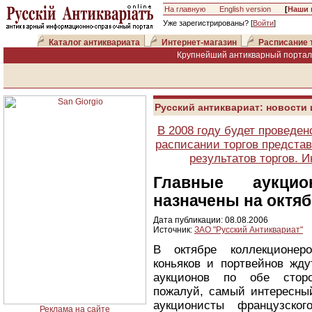
На главную
English version
[
Наши 
Уже зарегистрированы? [
Войти
]
Каталог антиквариата
Интернет-магазин
Расписание 
Крупнейший антикварный портал 
Русский антиквариат: новости
В 2008 году будет проведен
расписании торгов представ
результатов торгов. 
Главные аукци
назначены на октя
Дата публикации: 08.08.2006
Источник:
ЗАО "Русский Антиквариат"
В октябре коллекционер
коньяков и портвейнов жду
аукционов по обе стор
пожалуй, самый интересны
аукционисты французско
Реклама на сайте