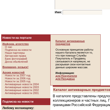
Имя:
Новости на портале
Каталог антикварных
Информ. агентство
предметов
О нас
Основным принципом работы
Подписка на новости
нашего Каталога является то,
Наши партнеры
что при помощи Службы
Авторские права
Покупатель и Продавец
Банк фотографий
связываются напрямую, не
Доска обьявлений
раскрывая свои контактные
Внимание, розыск!
данные широким массам.
Архив новостей
Информация:
Новости за 2007 год
для Покупателя
Новости за 2006 год
для Продавца
Новости за 2005 год
Антикварные новости 2004
Антикварные новости 2003
Каталог антикварных предметов
Антикварные новости 2002
Антикварные новости 2001
В каталоге представлены предло
коллекционеров и частных лиц. 
Подписка на новости
границами Российской Федераци
Любому желающему: