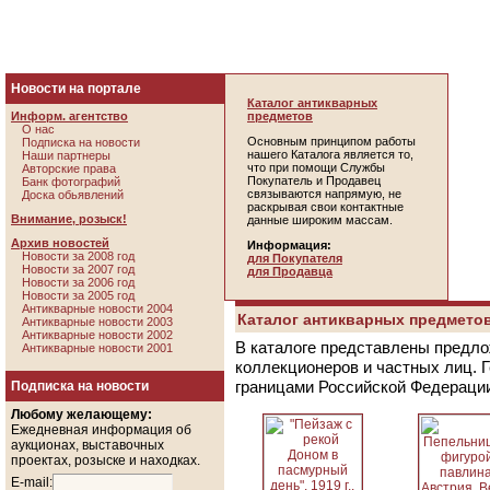
Новости на портале
Каталог антикварных
Информ. агентство
предметов
О нас
Основным принципом работы
Подписка на новости
нашего Каталога является то,
Наши партнеры
что при помощи Службы
Авторские права
Покупатель и Продавец
Банк фотографий
связываются напрямую, не
Доска обьявлений
раскрывая свои контактные
Внимание, розыск!
данные широким массам.
Архив новостей
Информация:
Новости за 2008 год
для Покупателя
Новости за 2007 год
для Продавца
Новости за 2006 год
Новости за 2005 год
Антикварные новости 2004
Каталог антикварных предметов
Антикварные новости 2003
Антикварные новости 2002
В каталоге представлены предло
Антикварные новости 2001
коллекционеров и частных лиц. 
границами Российской Федераци
Подписка на новости
Любому желающему:
Ежедневная информация об
аукционах, выставочных
проектах, розыске и находках.
E-mail: