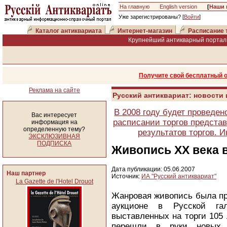
На главную
English version
[
Наши 
Уже зарегистрированы? [
Войти
]
Каталог антиквариата
Интернет-магазин
Расписание 
Крупнейший антикварный портал 
Получите свой бесплатный 
Реклама на сайте
Русский антиквариат: новости
В 2008 году будет проведен
Вас интересует
расписании торгов представ
информация на
определенную тему?
результатов торгов. 
ЭКСКЛЮЗИВНАЯ
ПОДПИСКА
Живопись XX века в
Дата публикации: 05.06.2007
Наш партнер
Источник:
ИА "Русский антиквариат"
La Gazette de l'Hotel Drouot
Жанровая живопись была пр
аукционе в Русской гал
выставленных на торги 105 
перешли в руки новых 