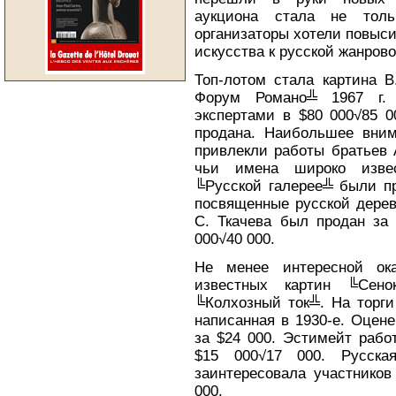
аукциона стала не толь
организаторы хотели повыси
искусства к русской жанров
Топ-лотом стала картина 
Форум Романо╩ 1967 г.
экспертами в $80 000√85 0
продана. Наибольшее вним
привлекли работы братьев А
чьи имена широко изве
╚Русской галерее╩ были п
посвященные русской дере
С. Ткачева был продан за 
000√40 000.
Не менее интересной ока
известных картин ╚Сено
╚Колхозный ток╩. На торг
написанная в 1930-е. Оцене
за $24 000. Эстимейт рабо
$15 000√17 000. Русска
заинтересовала участников
000.