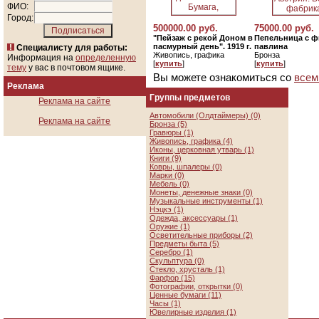
ФИО:
Город:
500000.00 руб.
75000.00 руб.
"Пейзаж с рекой Доном в
Пепельница с ф
пасмурный день". 1919 г.
павлина
Специалисту для работы:
Живопись, графика
Бронза
Информация на
определенную
[
купить
]
[
купить
]
тему
у вас в почтовом ящике.
Вы можете ознакомиться со
всем
Реклама
Группы предметов
Реклама на сайте
Автомобили (Олдтаймеры) (0)
Реклама на сайте
Бронза (5)
Гравюры (1)
Живопись, графика (4)
Иконы, церковная утварь (1)
Книги (9)
Ковры, шпалеры (0)
Марки (0)
Мебель (0)
Монеты, денежные знаки (0)
Музыкальные инструменты (1)
Нэцкэ (1)
Одежда, аксессуары (1)
Оружие (1)
Осветительные приборы (2)
Предметы быта (5)
Серебро (1)
Скульптура (0)
Стекло, хрусталь (1)
Фарфор (15)
Фотографии, открытки (0)
Ценные бумаги (11)
Часы (1)
Ювелирные изделия (1)