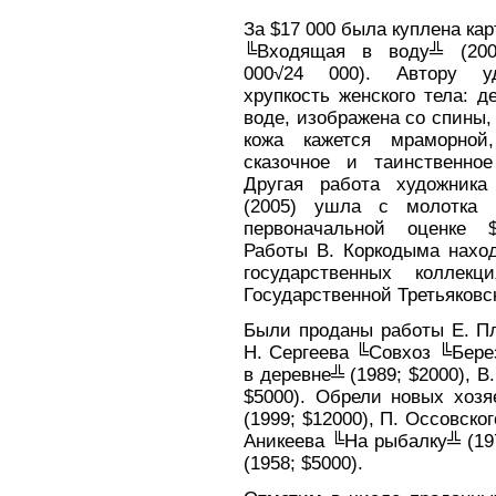
За $17 000 была куплена ка
╚Входящая в воду╩ (200
000√24 000). Автору у
хрупкость женского тела: д
воде, изображена со спины,
кожа кажется мраморной
сказочное и таинственно
Другая работа художника
(2005) ушла с молотка
первоначальной оценке 
Работы В. Коркодыма нахо
государственных коллек
Государственной Третьяковс
Были проданы работы Е. Пл
Н. Сергеева ╚Совхоз ╚Берез
в деревне╩ (1989; $2000), 
$5000). Обрели новых хоз
(1999; $12000), П. Оссовско
Аникеева ╚На рыбалку╩ (19
(1958; $5000).